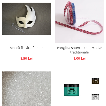
Traforaj, pirogravura
Ustensile
Polistiren
Ceramica
Accesorii floristica
Hartie creponata
Plante uscate
Mască flacără femeie
Panglica saten 1 cm - Motive
Materiale textile
traditionale
8,50 Lei
1,00 Lei
Articole din bumbac
Modele termoadezive
Saculeti
Design cofetarie
Forme pentru turnat ciocolata
Mozaic
Pictura pe fata si corp
Vopsea pentru fata si corp