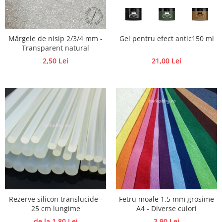
Accesorii pictura pe fata
Pluta
Mărgele de nisip 2/3/4 mm -
Gel pentru efect antic150 ml
Transparent natural
2,50 Lei
21,00 Lei
Rezerve silicon translucide -
Fetru moale 1.5 mm grosime
25 cm lungime
A4 - Diverse culori
de la 1,80 Lei
3,90 Lei