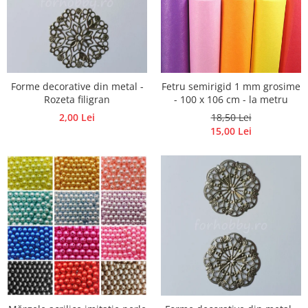
Hartie craft
Carton/Hartie efecte speciale
Carton/Hartie Scrapbooking
Carton/Hartie unicolor
Forme decorative din metal -
Fetru semirigid 1 mm grosime
Hartie creponata
Rozeta filigran
- 100 x 106 cm - la metru
Hartie dantelata
2,00 Lei
18,50 Lei
Hartie matase
15,00 Lei
Hartie origami
Hartie reciclata/manuala
Plicuri
Carton
Rame, albume, notesuri
Masti
Forme/Figurine carton
Panglici, snururi, sarma
Dantela