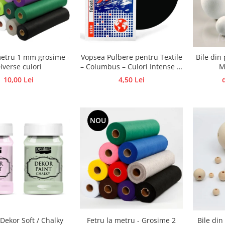
metru 1 mm grosime -
Vopsea Pulbere pentru Textile
Bile din
iverse culori
– Columbus – Culori Intense si
M
Rezistente 5 g COLUMBUS
10,00 Lei
4,50 Lei
NOU
Dekor Soft / Chalky
Fetru la metru - Grosime 2
Bile din