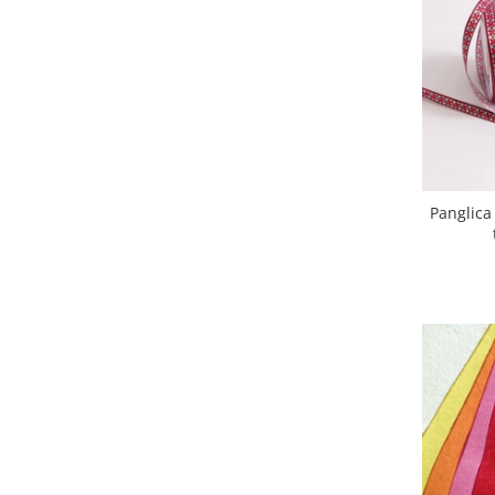
Hartie craft
Carton/Hartie efecte speciale
Carton/Hartie Scrapbooking
Carton/Hartie unicolor
Hartie creponata
Hartie dantelata
Hartie matase
Panglica
Hartie origami
Hartie reciclata/manuala
Plicuri
Carton
Rame, albume, notesuri
Masti
Forme/Figurine carton
Panglici, snururi, sarma
Dantela