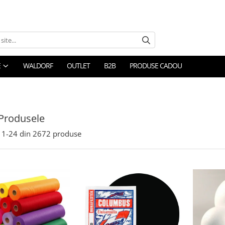
E
WALDORF
OUTLET
B2B
PRODUSE CADOU
Produsele
1-
24
din
2672
produse