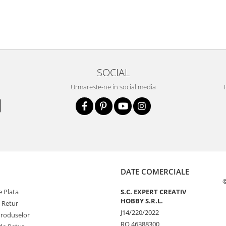
SOCIAL
Urmareste-ne in social media
DATE COMERCIALE
©
 Plata
S.C. EXPERT CREATIV
HOBBY S.R.L.
e Retur
J14/220/2022
Produselor
RO 46388300