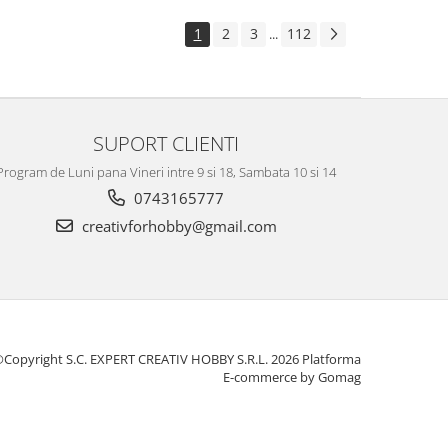
1
2
3
112
...
SUPORT CLIENTI
Program de Luni pana Vineri intre 9 si 18, Sambata 10 si 14
0743165777
creativforhobby@gmail.com
Copyright S.C. EXPERT CREATIV HOBBY S.R.L. 2026
Platforma
E-commerce by Gomag