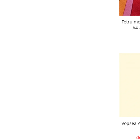
Panglici craciun
Panglici decor
Snur/sfoara/fir
Fetru mo
Metal
A4 
Aplice decor
Sticla
Platouri
Sticlute
Altele
Stampile, sigilii
Baze stampile
Stampile lemn
Stampile silicon
Ustensile, aparate
Cutter, trimmer
Vopsea A
Perforatoare
d
Pistoale de lipit