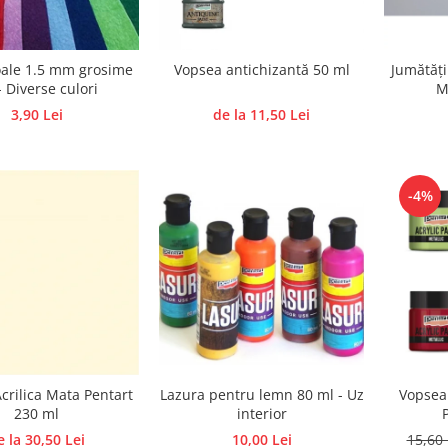
ale 1.5 mm grosime
Vopsea antichizantă 50 ml
Jumătăți
- Diverse culori
M
3,90 Lei
de la 11,50 Lei
-4%
Lazura pentru lemn 80 ml - Uz
crilica Mata Pentart
Vopsea 
interior
230 ml
10,00 Lei
e la 30,50 Lei
15,60