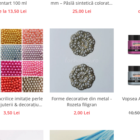
entart 100 ml
mm – Pâslă sintetică colorată,
semirigid
e la 13,50 Lei
25,00 Lei
crilice imitație perle
Forme decorative din metal -
Vopsea A
juterii & decorațiuni
Rozeta filigran
handmade
3,50 Lei
2,00 Lei
10,50