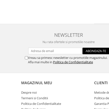
Traforaj, pirogravura
Ustensile
Polistiren
Ceramica
Accesorii floristica
NEWSLETTER
Hartie creponata
Nu rata ofertele si promotiile noastre
Plante uscate
Materiale textile
Vreau sa primesc newsletter cu promotiile magazinului.
Articole din bumbac
Afla mai multe in
Politica de Confidentialitate
Modele termoadezive
Saculeti
Design cofetarie
MAGAZINUL MEU
CLIENTI
Forme pentru turnat ciocolata
Despre noi
Metode de
Mozaic
Termeni si Conditii
Politica d
Pictura pe fata si corp
Politica de Confidentialitate
Garantia 
Vopsea pentru fata si corp