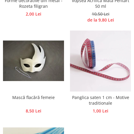
Forme decorative din metal -
Vopsea Acrilica Mata Pentart
Panglici craciun
Rozeta filigran
50 ml
Panglici decor
2,00 Lei
10,50 Lei
Snur/sfoara/fir
de la 9,80 Lei
Metal
Aplice decor
Sticla
Platouri
Sticlute
Altele
Stampile, sigilii
Baze stampile
Stampile lemn
Mască flacără femeie
Panglica saten 1 cm - Motive
Stampile silicon
traditionale
Ustensile, aparate
8,50 Lei
1,00 Lei
Cutter, trimmer
Perforatoare
Pistoale de lipit