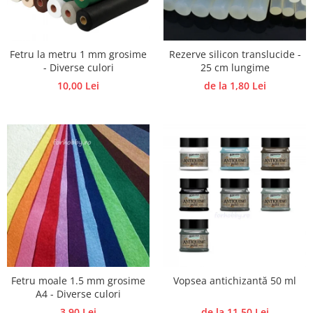
Accesorii pictura pe fata
Pluta
Fetru la metru 1 mm grosime
Rezerve silicon translucide -
- Diverse culori
25 cm lungime
10,00 Lei
de la 1,80 Lei
Fetru moale 1.5 mm grosime
Vopsea antichizantă 50 ml
A4 - Diverse culori
3,90 Lei
de la 11,50 Lei