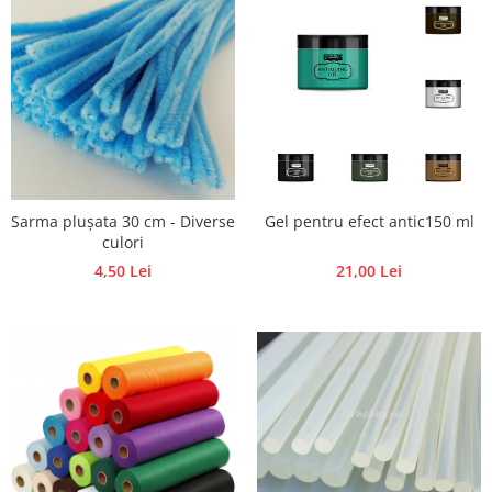
Traforaj, pirogravura
Ustensile
Polistiren
Ceramica
Accesorii floristica
Hartie creponata
Plante uscate
Sarma plușata 30 cm - Diverse
Gel pentru efect antic150 ml
Materiale textile
culori
4,50 Lei
21,00 Lei
Articole din bumbac
Modele termoadezive
Saculeti
Design cofetarie
Forme pentru turnat ciocolata
Mozaic
Pictura pe fata si corp
Vopsea pentru fata si corp