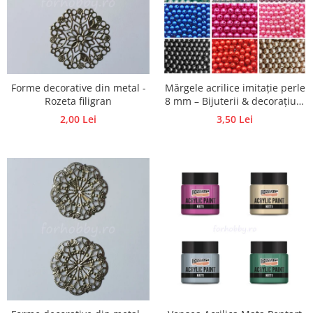
Hartie craft
Carton/Hartie efecte speciale
Carton/Hartie Scrapbooking
Carton/Hartie unicolor
Forme decorative din metal -
Mărgele acrilice imitație perle
Hartie creponata
Rozeta filigran
8 mm – Bijuterii & decorațiuni
Hartie dantelata
handmade
2,00 Lei
3,50 Lei
Hartie matase
Hartie origami
Hartie reciclata/manuala
Plicuri
Carton
Rame, albume, notesuri
Masti
Forme/Figurine carton
Panglici, snururi, sarma
Dantela