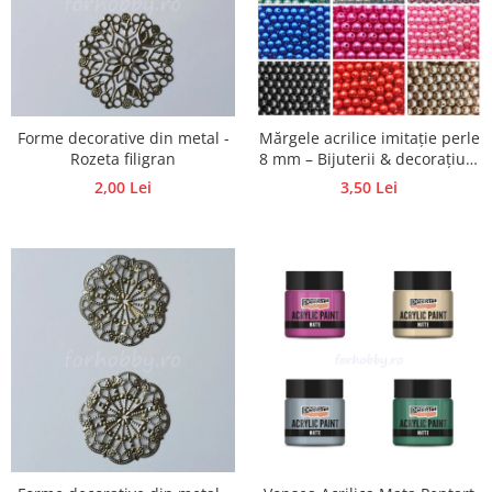
Hartie craft
Carton/Hartie efecte speciale
Carton/Hartie Scrapbooking
Carton/Hartie unicolor
Forme decorative din metal -
Mărgele acrilice imitație perle
Hartie creponata
Rozeta filigran
8 mm – Bijuterii & decorațiuni
Hartie dantelata
handmade
2,00 Lei
3,50 Lei
Hartie matase
Hartie origami
Hartie reciclata/manuala
Plicuri
Carton
Rame, albume, notesuri
Masti
Forme/Figurine carton
Panglici, snururi, sarma
Dantela