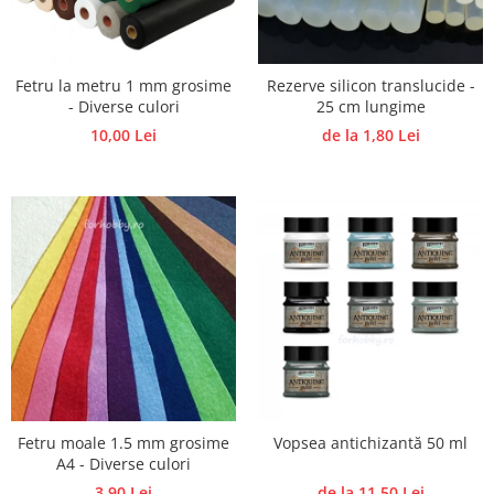
Accesorii pictura pe fata
Pluta
Fetru la metru 1 mm grosime
Rezerve silicon translucide -
- Diverse culori
25 cm lungime
10,00 Lei
de la 1,80 Lei
Fetru moale 1.5 mm grosime
Vopsea antichizantă 50 ml
A4 - Diverse culori
3,90 Lei
de la 11,50 Lei