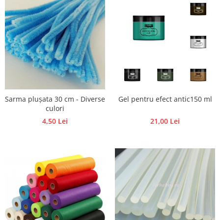
Traforaj, pirogravura
Ustensile
Polistiren
Ceramica
Accesorii floristica
Hartie creponata
Plante uscate
Sarma plușata 30 cm - Diverse
Gel pentru efect antic150 ml
Materiale textile
culori
4,50 Lei
21,00 Lei
Articole din bumbac
Modele termoadezive
Saculeti
Design cofetarie
Forme pentru turnat ciocolata
Mozaic
Pictura pe fata si corp
Vopsea pentru fata si corp