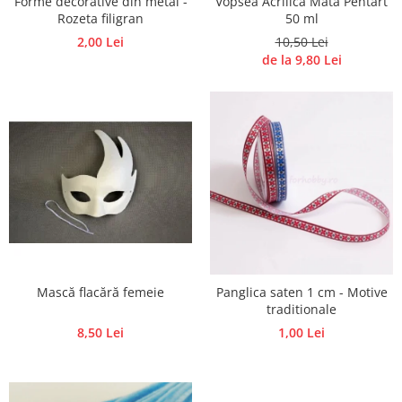
Forme decorative din metal -
Vopsea Acrilica Mata Pentart
Panglici craciun
Rozeta filigran
50 ml
Panglici decor
2,00 Lei
10,50 Lei
Snur/sfoara/fir
de la 9,80 Lei
Metal
Aplice decor
Sticla
Platouri
Sticlute
Altele
Stampile, sigilii
Baze stampile
Stampile lemn
Mască flacără femeie
Panglica saten 1 cm - Motive
Stampile silicon
traditionale
Ustensile, aparate
8,50 Lei
1,00 Lei
Cutter, trimmer
Perforatoare
Pistoale de lipit