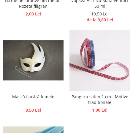
Forme decorative din metal -
Vopsea Acrilica Mata Pentart
Panglici craciun
Rozeta filigran
50 ml
Panglici decor
2,00 Lei
10,50 Lei
Snur/sfoara/fir
de la 9,80 Lei
Metal
Aplice decor
Sticla
Platouri
Sticlute
Altele
Stampile, sigilii
Baze stampile
Stampile lemn
Mască flacără femeie
Panglica saten 1 cm - Motive
Stampile silicon
traditionale
Ustensile, aparate
8,50 Lei
1,00 Lei
Cutter, trimmer
Perforatoare
Pistoale de lipit