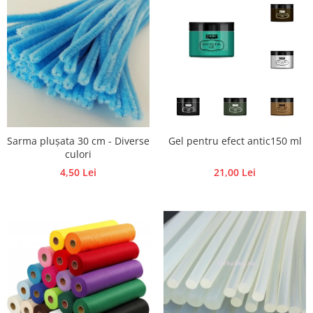
Traforaj, pirogravura
Ustensile
Polistiren
Ceramica
Accesorii floristica
Hartie creponata
Plante uscate
Sarma plușata 30 cm - Diverse
Gel pentru efect antic150 ml
Materiale textile
culori
4,50 Lei
21,00 Lei
Articole din bumbac
Modele termoadezive
Saculeti
Design cofetarie
Forme pentru turnat ciocolata
Mozaic
Pictura pe fata si corp
Vopsea pentru fata si corp