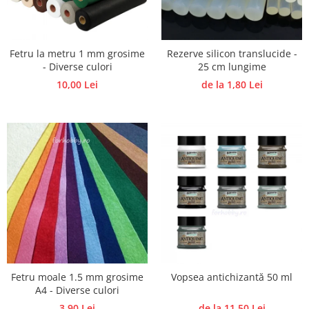
Accesorii pictura pe fata
Pluta
Fetru la metru 1 mm grosime
Rezerve silicon translucide -
- Diverse culori
25 cm lungime
10,00 Lei
de la 1,80 Lei
Fetru moale 1.5 mm grosime
Vopsea antichizantă 50 ml
A4 - Diverse culori
3,90 Lei
de la 11,50 Lei