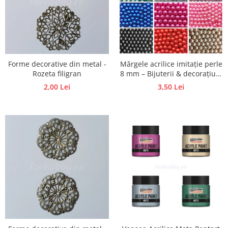
Hartie craft
Carton/Hartie efecte speciale
Carton/Hartie Scrapbooking
Carton/Hartie unicolor
Forme decorative din metal -
Mărgele acrilice imitație perle
Hartie creponata
Rozeta filigran
8 mm – Bijuterii & decorațiuni
Hartie dantelata
handmade
2,00 Lei
3,50 Lei
Hartie matase
Hartie origami
Hartie reciclata/manuala
Plicuri
Carton
Rame, albume, notesuri
Masti
Forme/Figurine carton
Panglici, snururi, sarma
Dantela