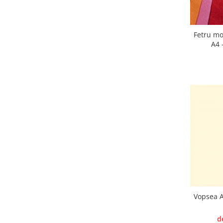
Panglici craciun
Panglici decor
Snur/sfoara/fir
Fetru mo
Metal
A4 
Aplice decor
Sticla
Platouri
Sticlute
Altele
Stampile, sigilii
Baze stampile
Stampile lemn
Stampile silicon
Ustensile, aparate
Cutter, trimmer
Vopsea A
Perforatoare
d
Pistoale de lipit