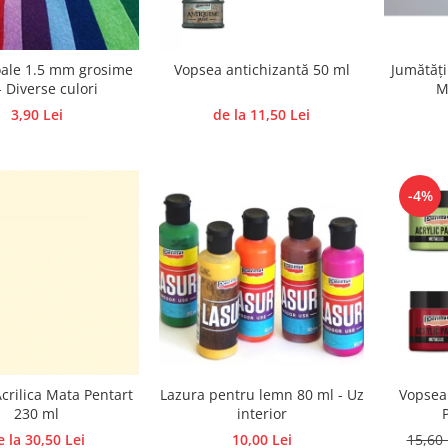
ale 1.5 mm grosime
Vopsea antichizantă 50 ml
Jumătăți
- Diverse culori
M
3,90 Lei
de la 11,50 Lei
-4%
Lazura pentru lemn 80 ml - Uz
crilica Mata Pentart
Vopsea 
interior
230 ml
10,00 Lei
e la 30,50 Lei
15,60