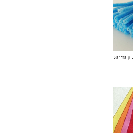
Hartie craft
Carton/Hartie efecte speciale
Carton/Hartie Scrapbooking
Carton/Hartie unicolor
Hartie creponata
Hartie dantelata
Hartie matase
Sarma plu
Hartie origami
Hartie reciclata/manuala
Plicuri
Carton
Rame, albume, notesuri
Masti
Forme/Figurine carton
Panglici, snururi, sarma
Dantela