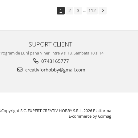
1
2
3
112
...
SUPORT CLIENTI
Program de Luni pana Vineri intre 9 si 18, Sambata 10 si 14
0743165777
creativforhobby@gmail.com
Copyright S.C. EXPERT CREATIV HOBBY S.R.L. 2026
Platforma
E-commerce by Gomag