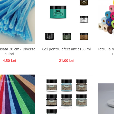
șata 30 cm - Diverse
Gel pentru efect antic150 ml
Fetru la 
culori
D
4,50 Lei
21,00 Lei