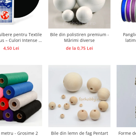
lbere pentru Textile
Bile din polistiren premium -
Pangli
s – Culori Intense si
Mărimi diverse
latim
ente 5 g COLUMBUS
4,50 Lei
de la 0,75 Lei
a metru - Grosime 2
Bile din lemn de fag Pentart
Forme de