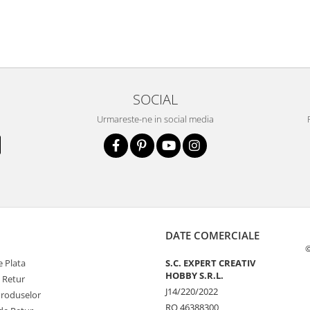
SOCIAL
Urmareste-ne in social media
DATE COMERCIALE
©
 Plata
S.C. EXPERT CREATIV
HOBBY S.R.L.
e Retur
J14/220/2022
Produselor
RO 46388300