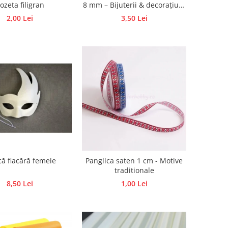
ozeta filigran
8 mm – Bijuterii & decorațiuni
handmade
2,00 Lei
3,50 Lei
ă flacără femeie
Panglica saten 1 cm - Motive
traditionale
8,50 Lei
1,00 Lei