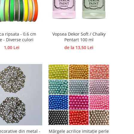
ca ripsata - 0,6 cm
Vopsea Dekor Soft / Chalky
e - Diverse culori
Pentart 100 ml
1,00 Lei
de la 13,50 Lei
corative din metal -
Mărgele acrilice imitație perle