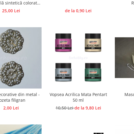
ă sintetică colorată,
R
semirigid
25,00 Lei
de la 0,90 Lei
corative din metal -
Vopsea Acrilica Mata Pentart
Masc
ozeta filigran
50 ml
2,00 Lei
10,50 Lei
de la 9,80 Lei