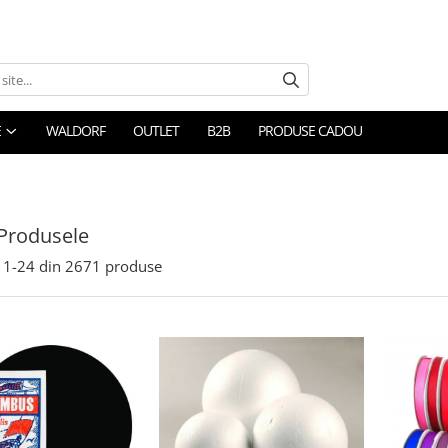
E
WALDORF
OUTLET
B2B
PRODUSE CADOU
Produsele
1-
24
din
2671
produse