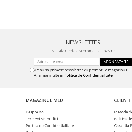
Traforaj, pirogravura
Ustensile
Polistiren
Ceramica
Accesorii floristica
NEWSLETTER
Hartie creponata
Nu rata ofertele si promotiile noastre
Plante uscate
Materiale textile
Vreau sa primesc newsletter cu promotiile magazinului.
Articole din bumbac
Afla mai multe in
Politica de Confidentialitate
Modele termoadezive
Saculeti
Design cofetarie
MAGAZINUL MEU
CLIENTI
Forme pentru turnat ciocolata
Despre noi
Metode de
Mozaic
Termeni si Conditii
Politica d
Pictura pe fata si corp
Politica de Confidentialitate
Garantia 
Vopsea pentru fata si corp