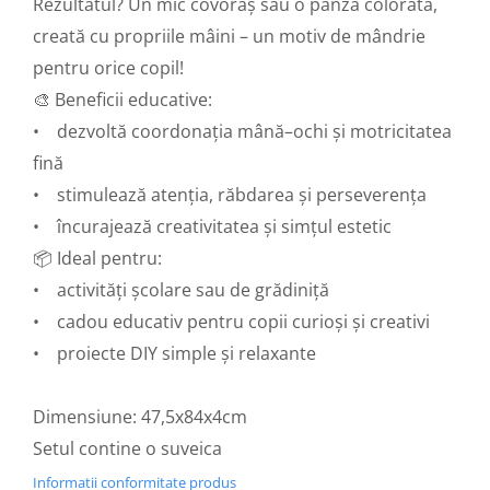
Rezultatul? Un mic covoraș sau o pânză colorată,
Traforaj, pirogravura
creată cu propriile mâini – un motiv de mândrie
Ustensile
pentru orice copil!
Polistiren
🎨 Beneficii educative:
Ceramica
• dezvoltă coordonația mână–ochi și motricitatea
Accesorii floristica
fină
Hartie creponata
• stimulează atenția, răbdarea și perseverența
Plante uscate
• încurajează creativitatea și simțul estetic
Materiale textile
📦 Ideal pentru:
Articole din bumbac
• activități școlare sau de grădiniță
Modele termoadezive
• cadou educativ pentru copii curioși și creativi
Saculeti
• proiecte DIY simple și relaxante
Design cofetarie
Forme pentru turnat ciocolata
Dimensiune: 47,5x84x4cm
Mozaic
Setul contine o suveica
Pictura pe fata si corp
Informatii conformitate produs
Vopsea pentru fata si corp