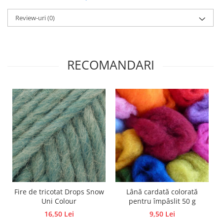
Accesorii pictura pe fata
Review-uri
(0)
Pluta
RECOMANDARI
Fire de tricotat Drops Snow
Lână cardată colorată
Uni Colour
pentru împâslit 50 g
16,50 Lei
9,50 Lei