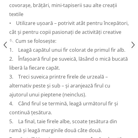
Panglici craciun
covorașe, brățări, mini-tapiserii sau alte creații
Panglici decor
textile
Snur/sfoara/fir
• Utilizare ușoară – potrivit atât pentru începători,
Metal
cât și pentru copii pasionați de activități creative
Aplice decor
🪡 Cum se folosește:
Sticla
1. Leagă capătul unui fir colorat de primul fir alb.
Platouri
2. Înfașoară firul pe suveică, lăsând o mică bucată
Sticlute
liberă la fiecare capăt.
Altele
3. Treci suveica printre firele de urzeală –
Stampile, sigilii
alternativ peste și sub – și aranjează firul cu
Baze stampile
ajutorul unui pieptene (neinclus).
Stampile lemn
4. Când firul se termină, leagă următorul fir și
Stampile silicon
Ustensile, aparate
continuă țesătura.
Cutter, trimmer
5. La final, taie firele albe, scoate țesătura din
Perforatoare
ramă și leagă marginile două câte două.
Pistoale de lipit