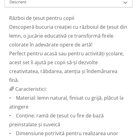
Descriere
Hartie craft
Carton/Hartie efecte speciale
Război de țesut pentru copii
Carton/Hartie Scrapbooking
Descoperă bucuria creației cu războiul de țesut din
Carton/Hartie unicolor
lemn, o jucărie educativă ce transformă firele
Hartie creponata
colorate în adevărate opere de artă!
Hartie dantelata
Perfect pentru acasă sau pentru activități școlare,
Hartie matase
acest set îi ajută pe copii să-și dezvolte
Hartie origami
creativitatea, răbdarea, atenția și îndemânarea
Hartie reciclata/manuala
fină.
Plicuri
🌈 Caracteristici:
Carton
• Material: lemn natural, finisat cu grijă, plăcut la
Rame, albume, notesuri
Masti
atingere
Forme/Figurine carton
• Conține: ramă de țesut cu fire de bază
Panglici, snururi, sarma
preinstalate și suveică
Dantela
• Dimensiune potrivită pentru realizarea unor