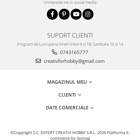
Urmareste-ne in social media
Accesorii pictura pe fata
Pluta
SUPORT CLIENTI
Program de Luni pana Vineri intre 9 si 18, Sambata 10 si 14
0743165777
creativforhobby@gmail.com
MAGAZINUL MEU
CLIENTI
DATE COMERCIALE
©Copyright S.C. EXPERT CREATIV HOBBY S.R.L. 2026
Platforma E-
commerce by Gomag