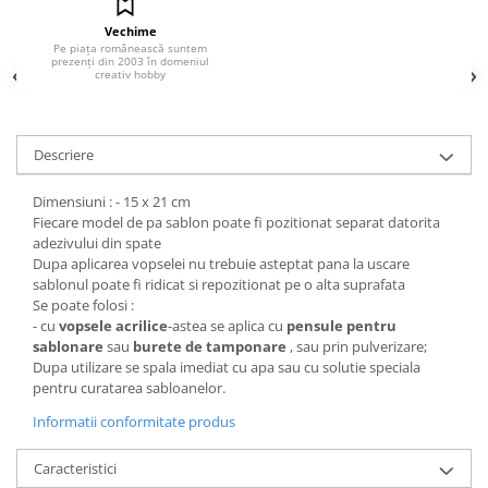
Hartie craft
Vechime
Pe piața românească suntem
Carton/Hartie efecte speciale
prezenți din 2003 în domeniul
creativ hobby
Carton/Hartie Scrapbooking
Carton/Hartie unicolor
Hartie creponata
Descriere
Hartie dantelata
Dimensiuni : - 15 x 21 cm
Hartie matase
Fiecare model de pa sablon poate fi pozitionat separat datorita
Hartie origami
adezivului din spate
Hartie reciclata/manuala
Dupa aplicarea vopselei nu trebuie asteptat pana la uscare
sablonul poate fi ridicat si repozitionat pe o alta suprafata
Plicuri
Se poate folosi :
Carton
- cu
vopsele acrilice
-astea se aplica cu
pensule pentru
sablonare
sau
burete de tamponare
, sau prin pulverizare;
Rame, albume, notesuri
Dupa utilizare se spala imediat cu apa sau cu solutie speciala
Masti
pentru curatarea sabloanelor.
Forme/Figurine carton
Informatii conformitate produs
Panglici, snururi, sarma
Dantela
Caracteristici