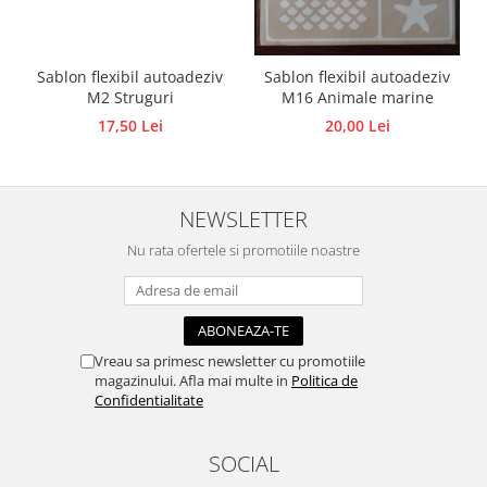
Traforaj, pirogravura
Ustensile
Sablon flexibil autoadeziv
Sablon flexibil autoadeziv
Polistiren
M2 Struguri
M16 Animale marine
Ceramica
17,50 Lei
20,00 Lei
Accesorii floristica
Hartie creponata
Plante uscate
NEWSLETTER
Materiale textile
Nu rata ofertele si promotiile noastre
Articole din bumbac
Modele termoadezive
Saculeti
Design cofetarie
Vreau sa primesc newsletter cu promotiile
magazinului. Afla mai multe in
Politica de
Forme pentru turnat ciocolata
Confidentialitate
Mozaic
Pictura pe fata si corp
SOCIAL
Vopsea pentru fata si corp