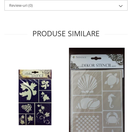
Panglici craciun
Review-uri
(0)
Panglici decor
Snur/sfoara/fir
Metal
PRODUSE SIMILARE
Aplice decor
Sticla
Platouri
Sticlute
Altele
Stampile, sigilii
Baze stampile
Stampile lemn
Stampile silicon
Ustensile, aparate
Cutter, trimmer
Perforatoare
Pistoale de lipit