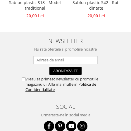
Sablon plastic S18 - Model
Sablon plastic S42 - Roti
Traforaj, pirogravura
traditional
dintate
Ustensile
20,00 Lei
20,00 Lei
Polistiren
Ceramica
NEWSLETTER
Accesorii floristica
Hartie creponata
Nu rata ofertele si promotiile noastre
Plante uscate
Materiale textile
Articole din bumbac
Vreau sa primesc newsletter cu promotiile
Modele termoadezive
magazinului. Afla mai multe in
Politica de
Saculeti
Confidentialitate
Design cofetarie
SOCIAL
Forme pentru turnat ciocolata
Mozaic
Urmareste-ne in social media
Pictura pe fata si corp
Vopsea pentru fata si corp