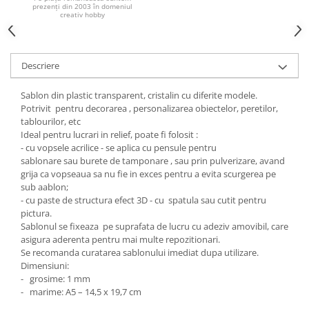
prezenți din 2003 în domeniul
creativ hobby
Hartie craft
Carton/Hartie efecte speciale
Carton/Hartie Scrapbooking
Descriere
Carton/Hartie unicolor
Hartie creponata
Sablon din plastic transparent, cristalin cu diferite modele.
Potrivit pentru decorarea , personalizarea obiectelor, peretilor,
Hartie dantelata
tablourilor, etc
Hartie matase
Ideal pentru lucrari in relief, poate fi folosit :
Hartie origami
- cu vopsele acrilice - se aplica cu pensule pentru
sablonare sau burete de tamponare , sau prin pulverizare, avand
Hartie reciclata/manuala
grija ca vopseaua sa nu fie in exces pentru a evita scurgerea pe
Plicuri
sub aablon;
- cu paste de structura efect 3D - cu spatula sau cutit pentru
Carton
pictura.
Rame, albume, notesuri
Sablonul se fixeaza pe suprafata de lucru cu adeziv amovibil, care
asigura aderenta pentru mai multe repozitionari.
Masti
Se recomanda curatarea sablonului imediat dupa utilizare.
Forme/Figurine carton
Dimensiuni:
Panglici, snururi, sarma
- grosime: 1 mm
- marime: A5 – 14,5 x 19,7 cm
Dantela