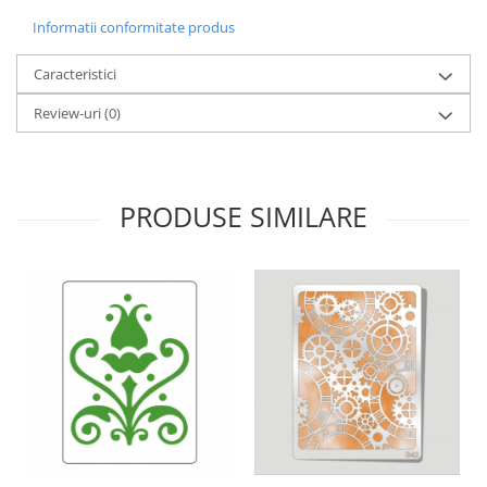
Panglici craciun
Informatii conformitate produs
Panglici decor
Snur/sfoara/fir
Caracteristici
Metal
Review-uri
(0)
Aplice decor
Sticla
Platouri
PRODUSE SIMILARE
Sticlute
Altele
Stampile, sigilii
Baze stampile
Stampile lemn
Stampile silicon
Ustensile, aparate
Cutter, trimmer
Perforatoare
Pistoale de lipit