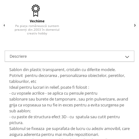
Hartie craft
Carton/Hartie efecte speciale
Vechime
Carton/Hartie Scrapbooking
Pe piața românească suntem
prezenți din 2003 în domeniul
Carton/Hartie unicolor
creativ hobby
Hartie creponata
Hartie dantelata
Descriere
Hartie matase
Hartie origami
Sablon din plastic transparent, cristalin cu diferite modele.
Hartie reciclata/manuala
Potrivit pentru decorarea , personalizarea obiectelor, peretilor,
tablourilor, etc
Plicuri
Ideal pentru lucrari in relief, poate fi folosit :
Carton
- cu vopsele acrilice - se aplica cu pensule pentru
sablonare sau burete de tamponare , sau prin pulverizare, avand
Rame, albume, notesuri
grija ca vopseaua sa nu fie in exces pentru a evita scurgerea pe
Masti
sub aablon;
Forme/Figurine carton
- cu paste de structura efect 3D - cu spatula sau cutit pentru
pictura.
Panglici, snururi, sarma
Sablonul se fixeaza pe suprafata de lucru cu adeziv amovibil, care
Dantela
asigura aderenta pentru mai multe repozitionari.