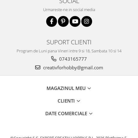
SOCIAL
Accesorii pictura pe fata
Urmareste-ne in social media
Pluta
SUPORT CLIENTI
Program de Luni pana Vineri intre 9 si 18, Sambata 10 si 14
0743165777
creativforhobby@gmail.com
MAGAZINUL MEU
CLIENTI
DATE COMERCIALE
©Copyright S.C. EXPERT CREATIV HOBBY S.R.L. 2026
Platforma E-