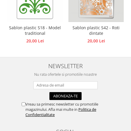
Traforaj, pirogravura
Ustensile
Polistiren
Sablon plastic S18 - Model
Sablon plastic S42 - Roti
Ceramica
traditional
dintate
Accesorii floristica
20,00 Lei
20,00 Lei
Hartie creponata
Plante uscate
Materiale textile
NEWSLETTER
Articole din bumbac
Nu rata ofertele si promotiile noastre
Modele termoadezive
Saculeti
Design cofetarie
Vreau sa primesc newsletter cu promotiile
Forme pentru turnat ciocolata
magazinului. Afla mai multe in
Politica de
Mozaic
Confidentialitate
Pictura pe fata si corp
Vopsea pentru fata si corp