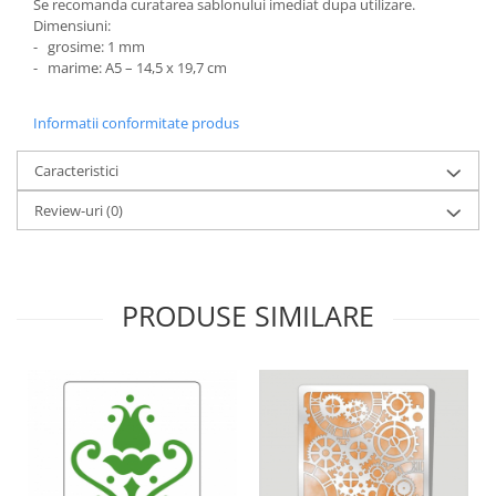
Se recomanda curatarea sablonului imediat dupa utilizare.
Panglici craciun
Dimensiuni:
Panglici decor
- grosime: 1 mm
Snur/sfoara/fir
- marime: A5 – 14,5 x 19,7 cm
Metal
Informatii conformitate produs
Aplice decor
Sticla
Caracteristici
Platouri
Review-uri
(0)
Sticlute
Altele
Stampile, sigilii
PRODUSE SIMILARE
Baze stampile
Stampile lemn
Stampile silicon
Ustensile, aparate
Cutter, trimmer
Perforatoare
Pistoale de lipit