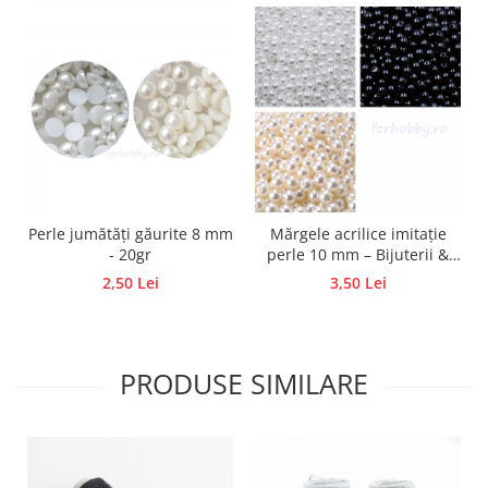
Panglici craciun
Panglici decor
Snur/sfoara/fir
Metal
Aplice decor
Sticla
Platouri
Sticlute
Perle jumătăți găurite 8 mm
Mărgele acrilice imitație
Altele
- 20gr
perle 10 mm – Bijuterii &
Stampile, sigilii
decorațiuni handmade
2,50 Lei
3,50 Lei
Baze stampile
Stampile lemn
Stampile silicon
PRODUSE SIMILARE
Ustensile, aparate
Cutter, trimmer
Perforatoare
Pistoale de lipit