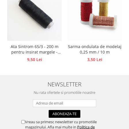
Traforaj, pirogravura
Ustensile
Polistiren
Ceramica
Accesorii floristica
Ata Sintrom 65/3 - 200 m
Sarma ondulata de modelaj
Hartie creponata
pentru insirat margele -
0,25 mm / 10 m
Plante uscate
Diverse culori
9,50 Lei
3,50 Lei
Materiale textile
Articole din bumbac
Modele termoadezive
NEWSLETTER
Saculeti
Nu rata ofertele si promotiile noastre
Design cofetarie
Forme pentru turnat ciocolata
Mozaic
Pictura pe fata si corp
Vreau sa primesc newsletter cu promotiile
magazinului. Afla mai multe in
Politica de
Vopsea pentru fata si corp