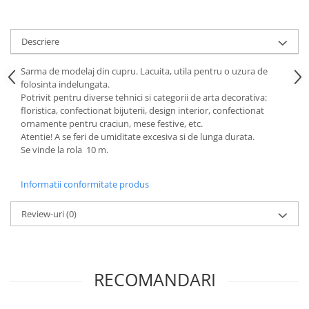
Hartie craft
Carton/Hartie efecte speciale
Descriere
Carton/Hartie Scrapbooking
Sarma de modelaj din cupru. Lacuita, utila pentru o uzura de
Carton/Hartie unicolor
folosinta indelungata.
Hartie creponata
Potrivit pentru diverse tehnici si categorii de arta decorativa:
Hartie dantelata
floristica, confectionat bijuterii, design interior, confectionat
ornamente pentru craciun, mese festive, etc.
Hartie matase
Atentie! A se feri de umiditate excesiva si de lunga durata.
Hartie origami
Se vinde la rola 10 m.
Hartie reciclata/manuala
Plicuri
Informatii conformitate produs
Carton
Review-uri
(0)
Rame, albume, notesuri
Masti
Forme/Figurine carton
RECOMANDARI
Panglici, snururi, sarma
Dantela