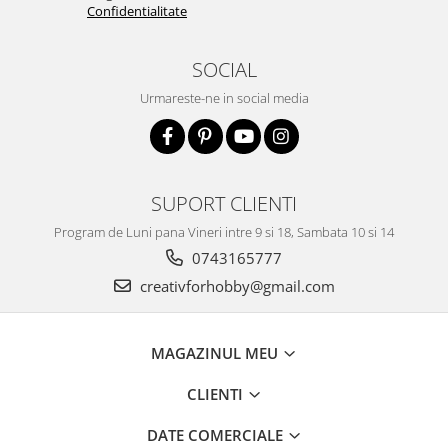
Confidentialitate
Accesorii pictura pe fata
Pluta
SOCIAL
Urmareste-ne in social media
SUPORT CLIENTI
Program de Luni pana Vineri intre 9 si 18, Sambata 10 si 14
0743165777
creativforhobby@gmail.com
MAGAZINUL MEU
CLIENTI
DATE COMERCIALE