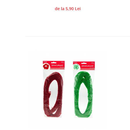
Panglici craciun
de la 5,90 Lei
Panglici decor
Snur/sfoara/fir
Metal
Aplice decor
Sticla
Platouri
Sticlute
Altele
Stampile, sigilii
Baze stampile
Stampile lemn
Stampile silicon
Ustensile, aparate
Cutter, trimmer
Perforatoare
Pistoale de lipit