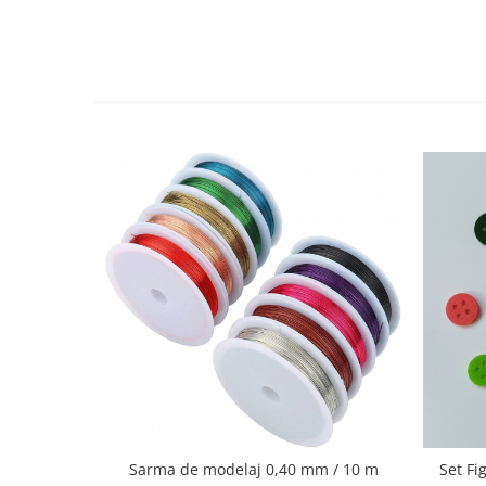
Hartie craft
Carton/Hartie efecte speciale
Carton/Hartie Scrapbooking
Carton/Hartie unicolor
Hartie creponata
Hartie dantelata
Hartie matase
Hartie origami
Hartie reciclata/manuala
Plicuri
Carton
Rame, albume, notesuri
Masti
Forme/Figurine carton
Panglici, snururi, sarma
Dantela
Sarma de modelaj 0,40 mm / 10 m
Set Fi