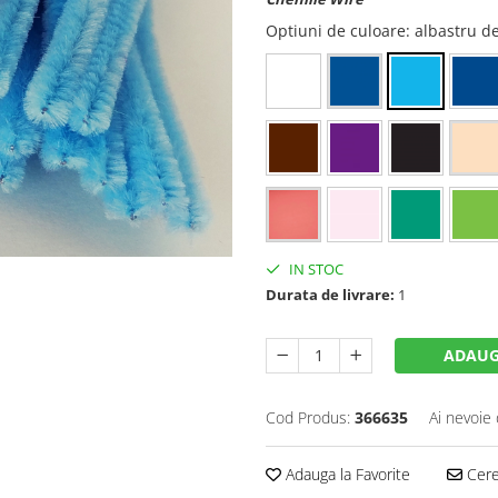
Optiuni de culoare
: albastru d
IN STOC
Durata de livrare:
1
ADAUG
Cod Produs:
366635
Ai nevoie 
Adauga la Favorite
Cere 