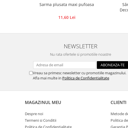
Sâr
Sarma plusata maxi pufoasa
Traforaj, pirogravura
Deco
Ustensile
11,60 Lei
Polistiren
Ceramica
Accesorii floristica
NEWSLETTER
Hartie creponata
Nu rata ofertele si promotiile noastre
Plante uscate
Materiale textile
Articole din bumbac
Vreau sa primesc newsletter cu promotiile magazinului.
Afla mai multe in
Politica de Confidentialitate
Modele termoadezive
Saculeti
Design cofetarie
MAGAZINUL MEU
CLIENTI
Forme pentru turnat ciocolata
Mozaic
Despre noi
Metode de
Pictura pe fata si corp
Termeni si Conditii
Politica d
Politica de Confidentialitate
Garantia 
Vopsea pentru fata si corp