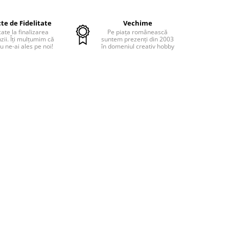
te de Fidelitate
Vechime
cate la finalizarea
Pe piața românească
ii. Îți mulțumim că
suntem prezenți din 2003
u ne-ai ales pe noi!
în domeniul creativ hobby