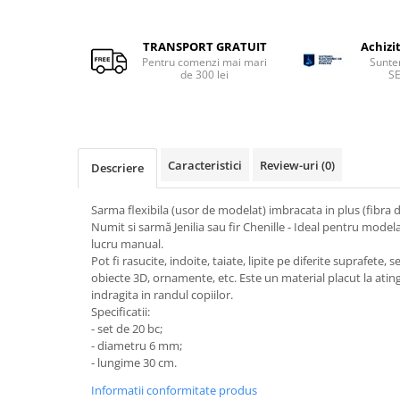
Sclipici
Foite/fulgi schlagmetal
Margele si accesorii
Gel sclipitor
TRANSPORT GRATUIT
Achizi
Metal lichid
Accesorii bijuterii
Pentru comenzi mai mari
Sunte
de 300 lei
S
Structurare
Margele de nisip
Perle/margele acrilice/lemn
Paste structura
Sabloane
Ustensile, unelte
Pensule, accesorii pt pictura/ desen
Sabloane autoadezive
Caracteristici
Review-uri
(0)
Descriere
Sabloane plastic
Accesorii pt pictura/ desen
Sabloane plastic flexibile
Pensule
Sarma flexibila (usor de modelat) imbracata in plus (fibra 
Numit si sarmă Jenilia sau fir Chenille - Ideal pentru modelaj
Sablon metalic
Desen
lucru manual.
Hartie pentru decupaj
Carbune, pastel
Pot fi rasucite, indoite, taiate, lipite pe diferite suprafete
obiecte 3D, ornamente, etc. Este un material placut la ating
Hartie de orez
Cerneluri, penite
indragita in randul copiilor.
Hartie decupaj
Creioane, markere, pixuri
Specificatii:
Servetele
- set de 20 bc;
Suporturi pentru pictura
- diametru 6 mm;
Confectionare ceasuri
Agatatori, cleme, cuie
- lungime 30 cm.
Cadrane lemn/sticla
Sculptura/Gravura
Informatii conformitate produs
Mecanisme/Cifre