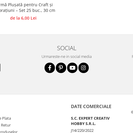
mă Plușată pentru Craft și
rațiuni – Set 25 buc., 30 cm
de la 6,00 Lei
SOCIAL
Urmareste-ne in social media
DATE COMERCIALE
©
 Plata
S.C. EXPERT CREATIV
HOBBY S.R.L.
e Retur
J14/220/2022
Produselor