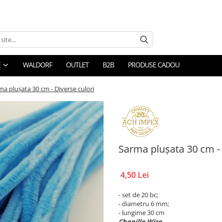
E
WALDORF
OUTLET
B2B
PRODUSE CADOU
ma plușata 30 cm - Diverse culori
Sarma plușata 30 cm - 
4,50 Lei
- set de 20 bc;
- diametru 6 mm;
- lungime 30 cm
Chenille Wire