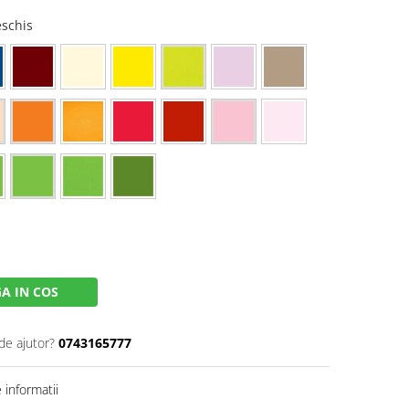
eschis
A IN COS
de ajutor?
0743165777
informatii