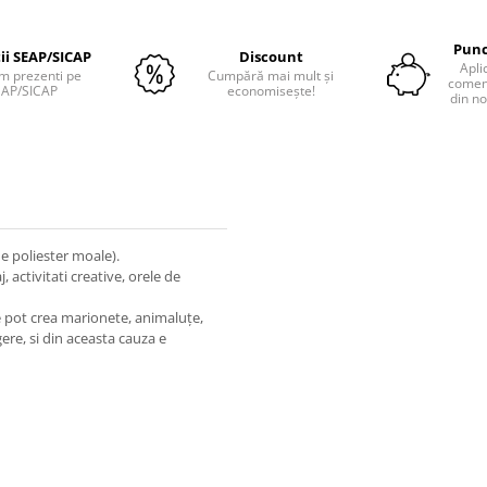
Punc
tii SEAP/SICAP
Discount
Apli
m prezenti pe
Cumpără mai mult și
comenz
EAP/SICAP
economisește!
din no
de poliester moale).
, activitati creative, orele de
, se pot crea marionete, animaluțe,
ere, si din aceasta cauza e