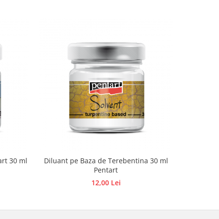
art 30 ml
Diluant pe Baza de Terebentina 30 ml
B
Pentart
12,00 Lei