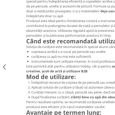
special pentru îndepărtarea eficientă a vopselelor acrilice 
de pe pensule, unelte și accesorii de pictură. Formula sa p
Hartie craft
doar a reziduurilor proaspete, ci și a materialelor
deja usc
Carton/Hartie efecte speciale
îndepărtate doar cu apă.
Produsul este ideal pentru întreținerea corectă a instrument
Carton/Hartie Scrapbooking
contribuind la prelungirea duratei de viață a pensulelor și 
Carton/Hartie unicolor
elasticității acestora. Utilizarea regulată ajută la prevenirea î
Hartie creponata
pensulelor și la păstrarea performanței acestora în timp.
Când este recomandată utiliz
Hartie dantelata
Soluția de curățare este recomandată în special atunci cân
Hartie matase
vopseaua acrilică s-a uscat pe pensule sau unelte
Hartie origami
curățarea cu apă nu mai este suficientă
Hartie reciclata/manuala
instrumentele sunt utilizate intensiv, în mod profesion
Este potrivită atât pentru utilizatori hobby, cât și pentru
ar
Plicuri
creative, școli de artă și utilizare B2B
.
Carton
Mod de utilizare:
Rame, albume, notesuri
Îndepărtați excesul de vopsea de pe pensulă sau uneal
Aplicați soluția de curățare și lăsați să acționeze câteva
Masti
Curățați mecanic cu o cârpă, pensulă sau perie, dacă es
Forme/Figurine carton
După finalizarea curățării,
clătiți bine cu apă din ab
Pentru rezultate optime, se recomandă curățarea uneltelor 
Panglici, snururi, sarma
produsul este eficient și în cazul materialelor uscate.
Dantela
Avantaje pe termen lung: