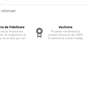
informatii
te de Fidelitate
Vechime
cate la finalizarea
Pe piața românească
ii. Îți mulțumim că
suntem prezenți din 2003
u ne-ai ales pe noi!
în domeniul creativ hobby