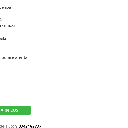
 de apă
ă
ensulelor
nală
nipulare atentă
A IN COS
de ajutor?
0743165777