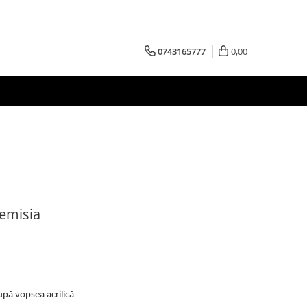
0743165777
0,00
temisia
upă vopsea acrilică