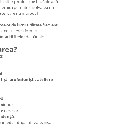
și a altor produse pe bază de apă
uternică permite dizolvarea nu
ate
, care nu mai pot fi
elor de lucru utilizate frecvent,
la menținerea formei și
ntăririi firelor de păr ale
area?
d:
al
tiști profesioniști, ateliere
tă.
 minute.
te necesar.
undență
.
imediat după utilizare, însă