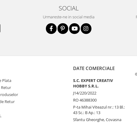
SOCIAL
Urmareste-ne in social media
DATE COMERCIALE
©
 Plata
S.C. EXPERT CREATIV
HOBBY S.R.L.
e Retur
J14/220/2022
Produselor
RO 46388300
de Retur
P-ta Mihai Viteazul nr.: 13 Bl.:
43 Sc.: B Ap.: 13
L
Sfantu Gheorghe, Covasna