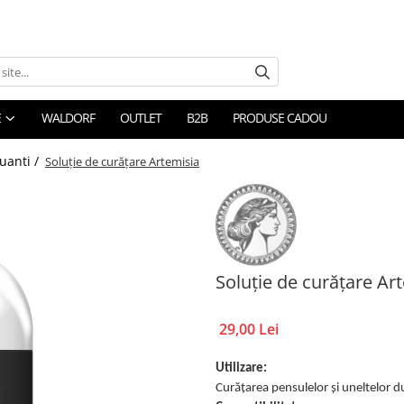
E
WALDORF
OUTLET
B2B
PRODUSE CADOU
luanti /
Soluție de curățare Artemisia
Soluție de curățare Ar
29,00 Lei
Utilizare:
Curățarea pensulelor și uneltelor d