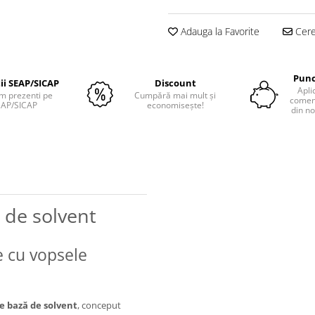
Adauga la Favorite
Cere 
Punc
tii SEAP/SICAP
Discount
Apli
m prezenti pe
Cumpără mai mult și
comenz
EAP/SICAP
economisește!
din no
 de solvent
e cu vopsele
e bază de solvent
, conceput