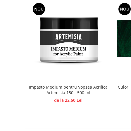
Traforaj, pirogravura
NOU
NOU
Ustensile
Polistiren
Ceramica
Accesorii floristica
Hartie creponata
Plante uscate
Materiale textile
Articole din bumbac
Modele termoadezive
Impasto Medium pentru Vopsea Acrilica
Culori
Saculeti
Artemisia 150 - 500 ml
Design cofetarie
de la 22,50 Lei
Forme pentru turnat ciocolata
Mozaic
Pictura pe fata si corp
Vopsea pentru fata si corp