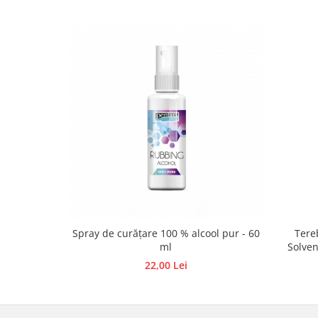
Accesorii pictura pe fata
Pluta
Spray de curățare 100 % alcool pur - 60
Tere
ml
Solven
22,00 Lei