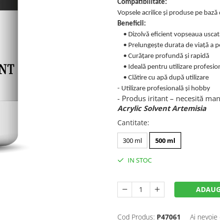
Compatibilitate:
Vopsele acrilice și produse pe bază
Beneficii:
• Dizolvă eficient vopseaua uscat
• Prelungește durata de viață a p
• Curățare profundă și rapidă
• Ideală pentru utilizare profesio
• Clătire cu apă după utilizare
- Utilizare profesională și hobby
- Produs iritant – necesită ma
Acrylic Solvent Artemisia
Cantitate
:
300 ml
500 ml
IN STOC
ADAUG
Cod Produs:
P47061
Ai nevoie 