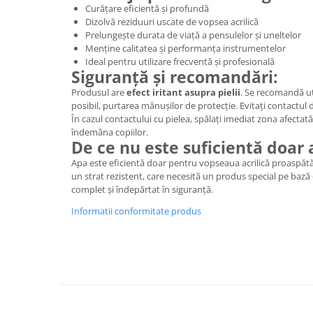
Panglici craciun
Curățare eficientă și profundă
Dizolvă reziduuri uscate de vopsea acrilică
Panglici decor
Prelungește durata de viață a pensulelor și uneltelor
Snur/sfoara/fir
Menține calitatea și performanța instrumentelor
Metal
Ideal pentru utilizare frecventă și profesională
Siguranță și recomandări:
Aplice decor
Produsul are
efect iritant asupra pielii
. Se recomandă uti
Sticla
posibil, purtarea mănușilor de protecție. Evitați contactul di
În cazul contactului cu pielea, spălați imediat zona afectată
Platouri
îndemâna copiilor.
Sticlute
De ce nu este suficientă doar
Altele
Apa este eficientă doar pentru vopseaua acrilică proaspătă
Stampile, sigilii
un strat rezistent, care necesită un produs special pe bază 
complet și îndepărtat în siguranță.
Baze stampile
Informatii conformitate produs
Stampile lemn
Stampile silicon
Ustensile, aparate
Cutter, trimmer
Perforatoare
Pistoale de lipit