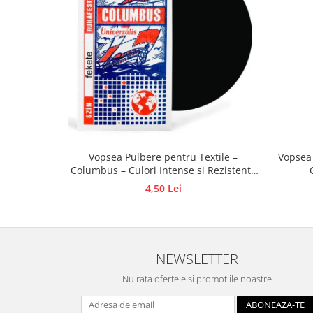
Accesorii pictura pe fata
Pluta
Vopsea Pulbere pentru Textile –
Vopsea 
Columbus – Culori Intense si Rezistente
5 g COLUMBUS
4,50 Lei
NEWSLETTER
Nu rata ofertele si promotiile noastre