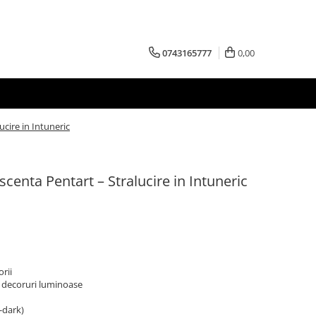
0743165777
0,00
ucire in Intuneric
centa Pentart – Stralucire in Intuneric
rii
, decoruri luminoase
-dark)