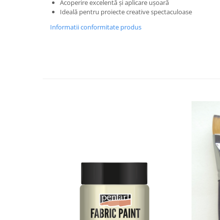
Acoperire excelentă și aplicare ușoară
Panglici craciun
Ideală pentru proiecte creative spectaculoase
Panglici decor
Informatii conformitate produs
Snur/sfoara/fir
Metal
Aplice decor
Sticla
Platouri
Sticlute
Altele
Stampile, sigilii
Baze stampile
Stampile lemn
Stampile silicon
Ustensile, aparate
Cutter, trimmer
Perforatoare
Pistoale de lipit