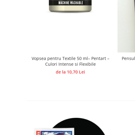
Traforaj, pirogravura
Ustensile
Polistiren
Ceramica
Accesorii floristica
Hartie creponata
Plante uscate
Vopsea pentru Textile 50 ml– Pentart –
Pensul
Culori Intense si Flexibile
Materiale textile
de la 10,70 Lei
Articole din bumbac
Modele termoadezive
Saculeti
Design cofetarie
Forme pentru turnat ciocolata
Mozaic
Pictura pe fata si corp
Vopsea pentru fata si corp