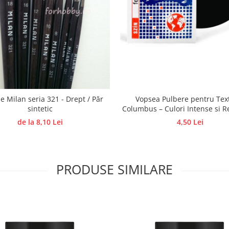
e Milan seria 321 - Drept / Păr
Vopsea Pulbere pentru Text
sintetic
Columbus – Culori Intense si R
5 g COLUMBUS
de la 8,10 Lei
4,50 Lei
PRODUSE SIMILARE