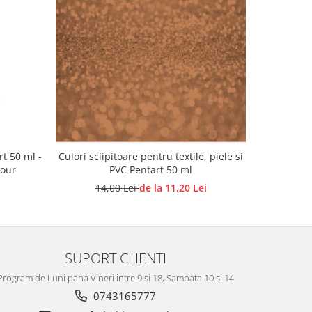
rt 50 ml -
Culori sclipitoare pentru textile, piele si
Fabric 
mour
PVC Pentart 50 ml
pentru Text
14,00 Lei
de la 11,20 Lei
SUPORT CLIENTI
Program de Luni pana Vineri intre 9 si 18, Sambata 10 si 14
0743165777