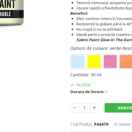
Textură cremoasă, acoperire u
Uscare rapidă și flexibilitate dup
Beneficii
Efect luminos intens în întuneri
Rezistență la spălare până la 40
Nu crapă și nu se exfoliază
Ideală pentru proiecte creative s
Fabric Paint Glow in The Da
Optiuni de culoare
: verde desc
Cantitate
:
30 ml
IN STOC
Durata de livrare:
1
ADAUG
Cod Produs:
P44479
Ai nevoie 