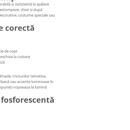
abilă și rezistentă la spălare
e estompeze, chiar și după
 decorative, costume speciale sau
re corectă
tie de copt
eschise la culoare
nză
dmade, tricourilor tematice,
urbană sau accente luminoase în
 expuneți vopseaua la lumină
 fosforescentă