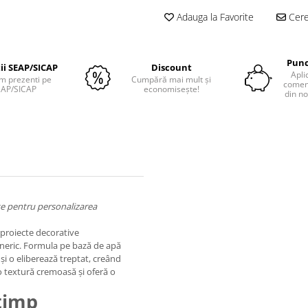
Adauga la Favorite
Cere 
Punc
tii SEAP/SICAP
Discount
Apli
m prezenti pe
Cumpără mai mult și
comenz
EAP/SICAP
economisește!
din no
tate pentru personalizarea
 proiecte decorative
ntuneric. Formula pe bază de apă
și o eliberează treptat, creând
 o textură cremoasă și oferă o
 timp