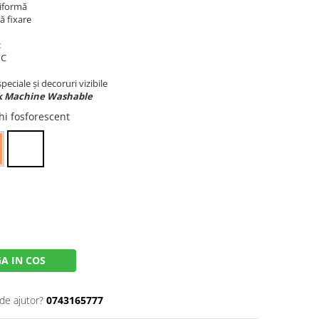
niformă
ă fixare
c
°C
peciale și decoruri vizibile
rk Machine Washable
hi fosforescent
A IN COS
de ajutor?
0743165777