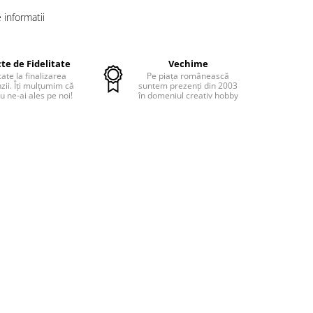
informatii
te de Fidelitate
Vechime
cate la finalizarea
Pe piața românească
ii. Îți mulțumim că
suntem prezenți din 2003
u ne-ai ales pe noi!
în domeniul creativ hobby