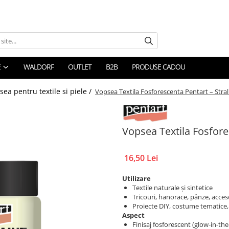
E
WALDORF
OUTLET
B2B
PRODUSE CADOU
sea pentru textile si piele /
Vopsea Textila Fosforescenta Pentart – Stral
Vopsea Textila Fosfores
16,50 Lei
Utilizare
Textile naturale și sintetice
Tricouri, hanorace, pânze, acceso
Proiecte DIY, costume tematice
Aspect
Finisaj fosforescent (glow-in-the