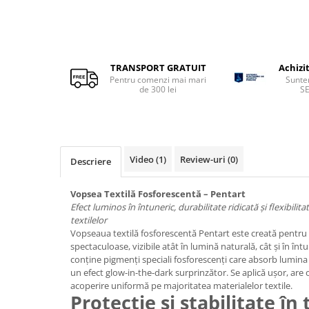
Sclipici
Foite/fulgi schlagmetal
Margele si accesorii
Gel sclipitor
Metal lichid
Accesorii bijuterii
Structurare
Margele de nisip
TRANSPORT GRATUIT
Achizi
Pentru comenzi mai mari
Sunte
Perle/margele acrilice/lemn
Paste structura
de 300 lei
S
Sabloane
Ustensile, unelte
Pensule, accesorii pt pictura/ desen
Sabloane autoadezive
Sabloane plastic
Accesorii pt pictura/ desen
Sabloane plastic flexibile
Video
(1)
Review-uri
(0)
Descriere
Pensule
Sablon metalic
Desen
Vopsea Textilă Fosforescentă – Pentart
Hartie pentru decupaj
Carbune, pastel
Efect luminos în întuneric, durabilitate ridicată și flexibili
Hartie de orez
Cerneluri, penite
textilelor
Vopseaua textilă fosforescentă Pentart este creată pentru
Hartie decupaj
Creioane, markere, pixuri
spectaculoase, vizibile atât în lumină naturală, cât și în î
Servetele
Suporturi pentru pictura
conține pigmenți speciali fosforescenți care absorb lumina 
Confectionare ceasuri
un efect glow-in-the-dark surprinzător. Se aplică ușor, are
Agatatori, cleme, cuie
acoperire uniformă pe majoritatea materialelor textile.
Cadrane lemn/sticla
Sculptura/Gravura
Protecție și stabilitate în
Mecanisme/Cifre