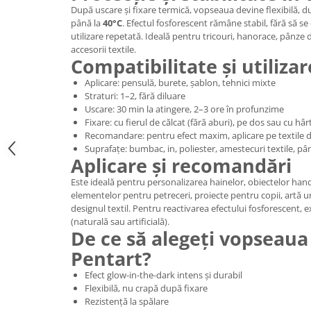
După uscare și fixare termică, vopseaua devine flexibilă, dur
Hartie craft
până la
40°C
. Efectul fosforescent rămâne stabil, fără să s
utilizare repetată. Ideală pentru tricouri, hanorace, pânze
Carton/Hartie efecte speciale
accesorii textile.
Carton/Hartie Scrapbooking
Compatibilitate și utiliza
Carton/Hartie unicolor
Aplicare: pensulă, burete, șablon, tehnici mixte
Hartie creponata
Straturi: 1–2, fără diluare
Uscare: 30 min la atingere, 2–3 ore în profunzime
Hartie dantelata
Fixare: cu fierul de călcat (fără aburi), pe dos sau cu hâr
Hartie matase
Recomandare: pentru efect maxim, aplicare pe textile d
Hartie origami
Suprafațe: bumbac, in, poliester, amestecuri textile, pâ
Aplicare și recomandări
Hartie reciclata/manuala
Este ideală pentru personalizarea hainelor, obiectelor han
Plicuri
elementelor pentru petreceri, proiecte pentru copii, artă 
Carton
designul textil. Pentru reactivarea efectului fosforescent,
(naturală sau artificială).
Rame, albume, notesuri
De ce să alegeți vopseaua
Masti
Pentart?
Forme/Figurine carton
Efect glow-in-the-dark intens și durabil
Panglici, snururi, sarma
Flexibilă, nu crapă după fixare
Dantela
Rezistență la spălare