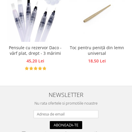
Traforaj, pirogravura
Ustensile
Polistiren
Ceramica
Accesorii floristica
Pensule cu rezervor Daco -
Toc pentru peniță din lemn
Hartie creponata
vârf plat, drept - 3 mărimi
universal
Plante uscate
45,20 Lei
18,50 Lei
Materiale textile
Articole din bumbac
Modele termoadezive
Saculeti
NEWSLETTER
Design cofetarie
Nu rata ofertele si promotiile noastre
Forme pentru turnat ciocolata
Mozaic
Pictura pe fata si corp
Vopsea pentru fata si corp