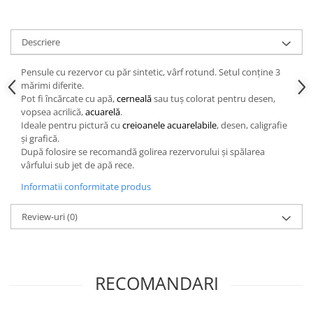
Hartie craft
Carton/Hartie efecte speciale
Descriere
Carton/Hartie Scrapbooking
Pensule cu rezervor cu păr sintetic, vârf rotund. Setul conține 3
Carton/Hartie unicolor
mărimi diferite.
Hartie creponata
Pot fi încărcate cu apă,
cerneală
sau tuș colorat pentru desen,
Hartie dantelata
vopsea acrilică,
acuarelă
.
Ideale pentru pictură cu
creioanele acuarelabile
, desen, caligrafie
Hartie matase
și grafică.
Hartie origami
După folosire se recomandă golirea rezervorului și spălarea
vârfului sub jet de apă rece.
Hartie reciclata/manuala
Plicuri
Informatii conformitate produs
Carton
Review-uri
(0)
Rame, albume, notesuri
Masti
Forme/Figurine carton
RECOMANDARI
Panglici, snururi, sarma
Dantela