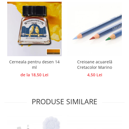
Panglici craciun
Panglici decor
Snur/sfoara/fir
Metal
Aplice decor
Sticla
Platouri
Sticlute
Cerneala pentru desen 14
Creioane acuarelă
Altele
ml
Cretacolor Marino
Stampile, sigilii
de la 18,50 Lei
4,50 Lei
Baze stampile
Stampile lemn
Stampile silicon
PRODUSE SIMILARE
Ustensile, aparate
Cutter, trimmer
Perforatoare
Pistoale de lipit