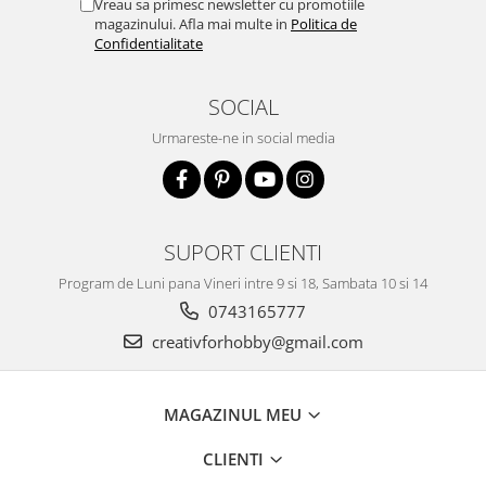
Vreau sa primesc newsletter cu promotiile
magazinului. Afla mai multe in
Politica de
Accesorii pictura pe fata
Confidentialitate
Pluta
SOCIAL
Urmareste-ne in social media
SUPORT CLIENTI
Program de Luni pana Vineri intre 9 si 18, Sambata 10 si 14
0743165777
creativforhobby@gmail.com
MAGAZINUL MEU
CLIENTI