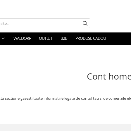
E
WALDORF
OUTLET
B2B
PRODUSE CADOU
Cont hom
ta sectiune gasesti toate informatiile legate de contul tau si de comenzile ef