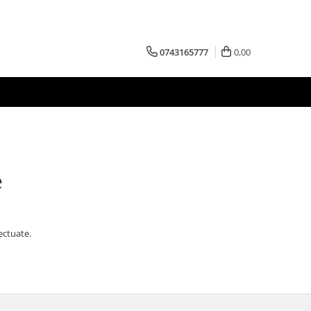
0743165777
0,00
e
ectuate.