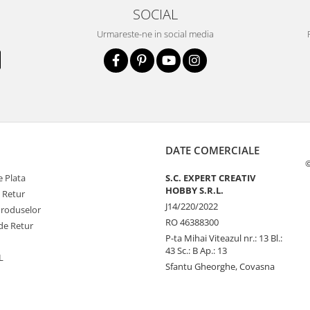
SOCIAL
Urmareste-ne in social media
DATE COMERCIALE
©
 Plata
S.C. EXPERT CREATIV
HOBBY S.R.L.
e Retur
J14/220/2022
Produselor
RO 46388300
de Retur
P-ta Mihai Viteazul nr.: 13 Bl.:
43 Sc.: B Ap.: 13
L
Sfantu Gheorghe, Covasna