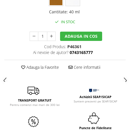
Hartie craft
Cantitate
:
40 ml
Carton/Hartie efecte speciale
IN STOC
Carton/Hartie Scrapbooking
Carton/Hartie unicolor
ADAUGA IN COS
Hartie creponata
Hartie dantelata
Cod Produs:
P46361
Ai nevoie de ajutor?
0743165777
Hartie matase
Hartie origami
Adauga la Favorite
Cere informatii
Hartie reciclata/manuala
Plicuri
Carton
Rame, albume, notesuri
Achizitii SEAP/SICAP
Masti
TRANSPORT GRATUIT
Suntem prezenti pe SEAP/SICAP
Pentru comenzi mai mari de 300 lei
Forme/Figurine carton
Panglici, snururi, sarma
Dantela
Puncte de Fidelitate