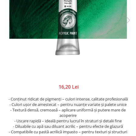
Lacuri de crapare
Cutii, suporturi
Rame
Paste antichizante
Diverse
Rozete,colturi, baghete decor
Solventi
Figurine, elemente decor
Suport lumanari, inele pt servetele
Vopsele antichizante
Nasturi, spatule, betisoare
Toamna
Culori special decorative
Rame pentru brodat
Valentine's
Rame/Coperti album
Bait, lazur
Ustensile si accesorii
Accesorii craft
Contur/Liner
Turnare sapun
Media ink
Abtibild cu mesaje
Forme pentru turnat sapun
Pigmenti
Flori artificiale
Turnare lumanari
Seturi
Magneti
Rasini/Silicon matrite
Vopsea de tabla
Ochi Mobili
16,20 Lei
Vopsea efect perle/3D
Paiete
- Conținut ridicat de pigmenți – culori intense, calitate profesională
Vopsea pentru textile si piele
Pene decor
- Culori ușor de amestecat – pentru nuanțe variate și palete unice
Vopsea sticla si portelan
Perle jumatati/Strasuri
- Textură densă, cremoasă – aplicare uniformă și putere mare de
acoperire
Vopsea/Pulbere cu efect de catifea
Pom pom
- Uscare rapidă – ideală pentru lucrul în straturi și detalii fine
Auritura
Quilling
- Diluabile cu apă sau diluant acrilic – pentru efecte de glazură
Sarma plusata
- Compatibile cu pastă acrilică impasto – pentru texturi și structuri
Auxiliare