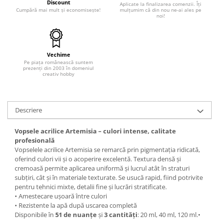
Discount
Panglici craciun
Aplicate la finalizarea comenzii. Îți
Cumpără mai mult și economisește!
mulțumim că din nou ne-ai ales pe
Panglici decor
noi!
Snur/sfoara/fir
Metal
Vechime
Aplice decor
Pe piața românească suntem
prezenți din 2003 în domeniul
Sticla
creativ hobby
Platouri
Sticlute
Descriere
Altele
Stampile, sigilii
Vopsele acrilice Artemisia – culori intense, calitate
Baze stampile
profesională
Vopselele acrilice Artemisia se remarcă prin pigmentația ridicată,
Stampile lemn
oferind culori vii și o acoperire excelentă. Textura densă și
Stampile silicon
cremoasă permite aplicarea uniformă și lucrul atât în straturi
Ustensile, aparate
subțiri, cât și în materiale texturate. Se usucă rapid, fiind potrivite
pentru tehnici mixte, detalii fine și lucrări stratificate.
Cutter, trimmer
• Amestecare ușoară între culori
Perforatoare
• Rezistente la apă după uscarea completă
Disponibile în
51 de nuanțe
și
3 cantități
: 20 ml, 40 ml, 120 ml.•
Pistoale de lipit