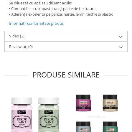
Se diluează cu apă sau diluant acrilic
Traforaj, pirogravura
• Compatibile cu impasto-uri și paste de texturare
Ustensile
• Aderență excelentă pe pânză, hârtie, lemn, textile și plastic
Polistiren
Informatii conformitate produs
Ceramica
Video
(2)
Accesorii floristica
Review-uri
(0)
Hartie creponata
Plante uscate
Materiale textile
PRODUSE SIMILARE
Articole din bumbac
Modele termoadezive
Saculeti
Design cofetarie
Forme pentru turnat ciocolata
Mozaic
Pictura pe fata si corp
Vopsea pentru fata si corp