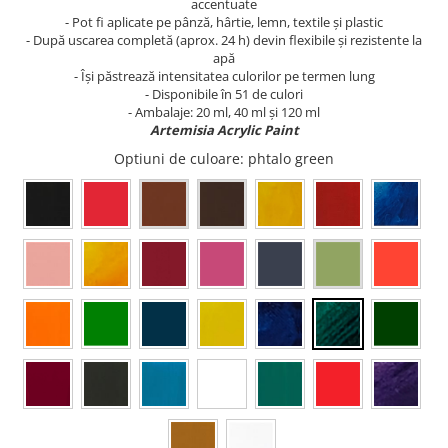
accentuate
Sclipici
Foite/fulgi schlagmetal
- Pot fi aplicate pe pânză, hârtie, lemn, textile și plastic
Margele si accesorii
- După uscarea completă (aprox. 24 h) devin flexibile și rezistente la
Gel sclipitor
apă
Metal lichid
Accesorii bijuterii
- Își păstrează intensitatea culorilor pe termen lung
Structurare
Margele de nisip
- Disponibile în 51 de culori
- Ambalaje: 20 ml, 40 ml și 120 ml
Perle/margele acrilice/lemn
Paste structura
Artemisia Acrylic Paint
Sabloane
Ustensile, unelte
Optiuni de culoare
: phtalo green
Pensule, accesorii pt pictura/ desen
Sabloane autoadezive
Sabloane plastic
Accesorii pt pictura/ desen
Sabloane plastic flexibile
Pensule
Sablon metalic
Desen
Hartie pentru decupaj
Carbune, pastel
Hartie de orez
Cerneluri, penite
Hartie decupaj
Creioane, markere, pixuri
Servetele
Suporturi pentru pictura
Confectionare ceasuri
Agatatori, cleme, cuie
Cadrane lemn/sticla
Sculptura/Gravura
Mecanisme/Cifre