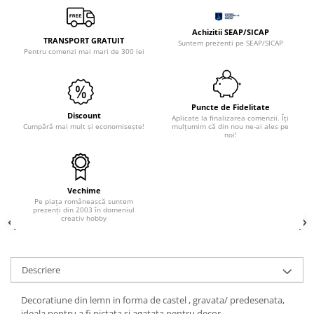
Sclipici
Foite/fulgi schlagmetal
Margele si accesorii
Gel sclipitor
Achizitii SEAP/SICAP
TRANSPORT GRATUIT
Suntem prezenti pe SEAP/SICAP
Metal lichid
Accesorii bijuterii
Pentru comenzi mai mari de 300 lei
Structurare
Margele de nisip
Perle/margele acrilice/lemn
Paste structura
Sabloane
Ustensile, unelte
Puncte de Fidelitate
Discount
Aplicate la finalizarea comenzii. Îți
Pensule, accesorii pt pictura/ desen
Sabloane autoadezive
Cumpără mai mult și economisește!
mulțumim că din nou ne-ai ales pe
noi!
Sabloane plastic
Accesorii pt pictura/ desen
Sabloane plastic flexibile
Pensule
Sablon metalic
Desen
Vechime
Hartie pentru decupaj
Pe piața românească suntem
Carbune, pastel
prezenți din 2003 în domeniul
Hartie de orez
creativ hobby
Cerneluri, penite
Hartie decupaj
Creioane, markere, pixuri
Servetele
Suporturi pentru pictura
Descriere
Confectionare ceasuri
Agatatori, cleme, cuie
Cadrane lemn/sticla
Sculptura/Gravura
Decoratiune din lemn in forma de castel , gravata/ predesenata,
Mecanisme/Cifre
ideala pentru a fi pictata si agatata pentru decor.