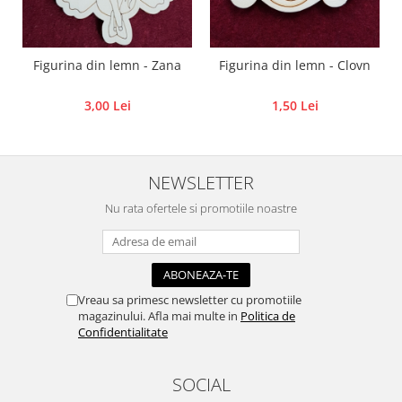
Panglici craciun
Panglici decor
Snur/sfoara/fir
Figurina din lemn - Zana
Figurina din lemn - Clovn
Metal
Aplice decor
3,00 Lei
1,50 Lei
Sticla
Platouri
NEWSLETTER
Sticlute
Altele
Nu rata ofertele si promotiile noastre
Stampile, sigilii
Baze stampile
Stampile lemn
Vreau sa primesc newsletter cu promotiile
Stampile silicon
magazinului. Afla mai multe in
Politica de
Ustensile, aparate
Confidentialitate
Cutter, trimmer
Perforatoare
SOCIAL
Pistoale de lipit