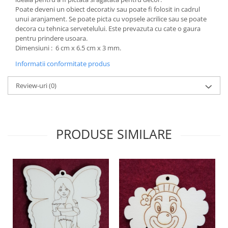
Poate deveni un obiect decorativ sau poate fi folosit in cadrul
Hartie craft
unui aranjament. Se poate picta cu vopsele acrilice sau se poate
Carton/Hartie efecte speciale
decora cu tehnica servetelului. Este prevazuta cu cate o gaura
pentru prindere usoara.
Carton/Hartie Scrapbooking
Dimensiuni : 6 cm x 6.5 cm x 3 mm.
Carton/Hartie unicolor
Informatii conformitate produs
Hartie creponata
Hartie dantelata
Review-uri
(0)
Hartie matase
Hartie origami
Hartie reciclata/manuala
PRODUSE SIMILARE
Plicuri
Carton
Rame, albume, notesuri
Masti
Forme/Figurine carton
Panglici, snururi, sarma
Dantela