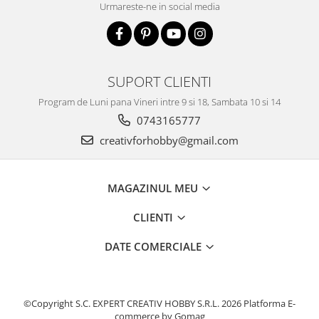
Urmareste-ne in social media
Traforaj, pirogravura
Ustensile
Polistiren
Ceramica
SUPORT CLIENTI
Accesorii floristica
Program de Luni pana Vineri intre 9 si 18, Sambata 10 si 14
Hartie creponata
0743165777
Plante uscate
creativforhobby@gmail.com
Materiale textile
Articole din bumbac
MAGAZINUL MEU
Modele termoadezive
Saculeti
CLIENTI
Design cofetarie
DATE COMERCIALE
Forme pentru turnat ciocolata
Mozaic
Pictura pe fata si corp
©Copyright S.C. EXPERT CREATIV HOBBY S.R.L. 2026
Platforma E-
commerce by Gomag
Vopsea pentru fata si corp