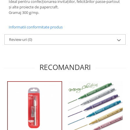
Ideal pentru confecționarea invitațiilor, felicitărilor passe-partout
Panglici craciun
și alte proiecte de papercraft.
Panglici decor
Gramaj 300 g/mp.
Snur/sfoara/fir
Metal
Informatii conformitate produs
Aplice decor
Review-uri
(0)
Sticla
Platouri
Sticlute
RECOMANDARI
Altele
Stampile, sigilii
Baze stampile
Stampile lemn
Stampile silicon
Ustensile, aparate
Cutter, trimmer
Perforatoare
Pistoale de lipit