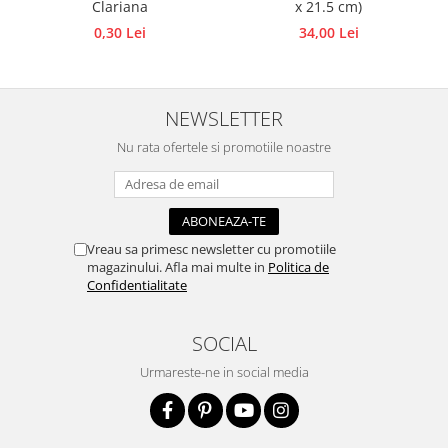
Clariana
x 21.5 cm)
Accesorii pictura pe fata
0,30 Lei
34,00 Lei
Pluta
NEWSLETTER
Nu rata ofertele si promotiile noastre
Vreau sa primesc newsletter cu promotiile
magazinului. Afla mai multe in
Politica de
Confidentialitate
SOCIAL
Urmareste-ne in social media