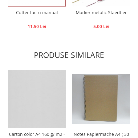
Traforaj, pirogravura
Cutter lucru manual
Marker metalic Staedtler
Ustensile
Polistiren
11,50 Lei
5,00 Lei
Ceramica
Accesorii floristica
Hartie creponata
PRODUSE SIMILARE
Plante uscate
Materiale textile
Articole din bumbac
Modele termoadezive
Saculeti
Design cofetarie
Forme pentru turnat ciocolata
Mozaic
Pictura pe fata si corp
Carton color A4 160 g/ m2 -
Notes Papiermache A4 ( 30
Vopsea pentru fata si corp