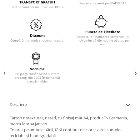
TRANSPORT GRATUIT
Suntem prezenti pe SEAP/SICAP
Pentru comenzi mai mari de 300 lei
Hartie craft
Carton/Hartie efecte speciale
Carton/Hartie Scrapbooking
Puncte de Fidelitate
Carton/Hartie unicolor
Discount
Aplicate la finalizarea comenzii. Îți
Cumpără mai mult și economisește!
mulțumim că din nou ne-ai ales pe
Hartie creponata
noi!
Hartie dantelata
Hartie matase
Hartie origami
Vechime
Hartie reciclata/manuala
Pe piața românească suntem
prezenți din 2003 în domeniul
creativ hobby
Plicuri
Carton
Rame, albume, notesuri
Descriere
Masti
Forme/Figurine carton
Carton netexturat, neted, cu finisaj mat A4, produs în Germania,
marca Marpa Jansen.
Panglici, snururi, sarma
Colorat pe ambele părți, fără conținut de clor și acid, complet
Dantela
reciclabil și biodegradabil .