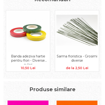
Aplice decor
Sticla
Platouri
Sticlute
Altele
Stampile, sigilii
Baze stampile
Stampile lemn
Stampile silicon
Ustensile, aparate
Banda adeziva hartie
Sarma floristica - Grosimi
pentru flori - Diverse
diverse
Cutter, trimmer
culori
10,50 Lei
de la 2,50 Lei
Perforatoare
Pistoale de lipit
Traforaj, pirogravura
Ustensile
Produse similare
Polistiren
Ceramica