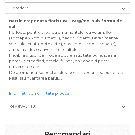
Carton/Hartie Scrapbooking
Carton/Hartie unicolor
Descriere
Hartie creponata
Hartie creponata floristica - 80g/mp, sub forma de
Hartie dantelata
sul
Hartie matase
Perfecta pentru crearea ornamentelor cu volum, flori
Hartie origami
(aproape 25 cm diametru), decoruri pentru evenimente
speciale (nunta, botez etc.), costume (se poate coase),
Hartie reciclata/manuala
ambalaje decorative si multe altele.
Plicuri
Flexibila si usor de modelat, cu elasticitate buna, ideala
Carton
pentru a crea flori, petale, frunze, ghirlande si pentru
utilizare scolara.
Rame, albume, notesuri
De asemenea, se poate folosi pentru decorarea oualor de
Masti
Pasti sau nuantarea parului.
Forme/Figurine carton
Panglici, snururi, sarma
Informatii conformitate produs
Dantela
Panglici craciun
Review-uri
(0)
Panglici decor
Snur/sfoara/fir
Metal
Recomandari