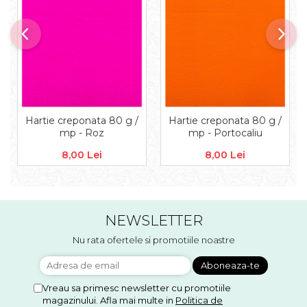
Accesorii floristica
Hartie creponata
Plante uscate
Materiale textile
Articole din bumbac
Modele termoadezive
Saculeti
Hartie creponata 80 g /
Hartie creponata 80 g /
Design cofetarie
mp - Roz
mp - Portocaliu
Forme pentru turnat ciocolata
8,00 Lei
8,00 Lei
Mozaic
Pictura pe fata si corp
Vopsea pentru fata si corp
NEWSLETTER
Accesorii pictura pe fata
Pluta
Nu rata ofertele si promotiile noastre
Vreau sa primesc newsletter cu promotiile
magazinului. Afla mai multe in
Politica de