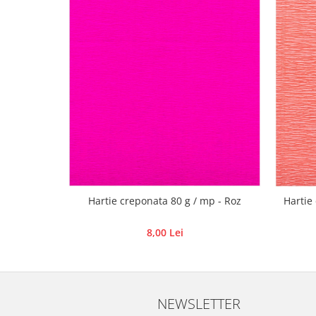
Panglici craciun
Panglici decor
Snur/sfoara/fir
Metal
Aplice decor
Sticla
Platouri
Sticlute
Altele
Stampile, sigilii
Baze stampile
Hartie creponata 80 g / mp - Roz
Hartie 
Stampile lemn
8,00 Lei
Stampile silicon
Ustensile, aparate
Cutter, trimmer
Perforatoare
NEWSLETTER
Pistoale de lipit