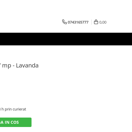
0743165777
0,00
/ mp - Lavanda
8 h prin curierat
A IN COS