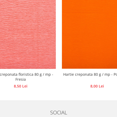
creponata floristica 80 g / mp -
Hartie creponata 80 g / mp - P
Fresia
8,50 Lei
8,00 Lei
SOCIAL