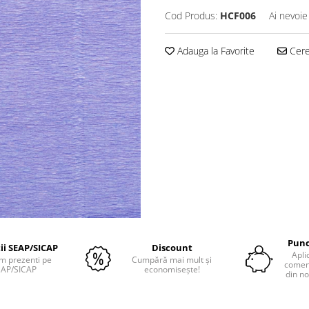
Cod Produs:
HCF006
Ai nevoie
Adauga la Favorite
Cere 
Punc
tii SEAP/SICAP
Discount
Apli
m prezenti pe
Cumpără mai mult și
comenz
EAP/SICAP
economisește!
din no