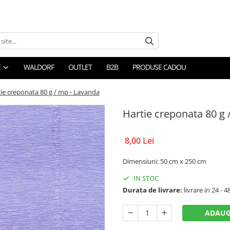
E
WALDORF
OUTLET
B2B
PRODUSE CADOU
ie creponata 80 g / mp - Lavanda
Hartie creponata 80 g 
8,00 Lei
Dimensiuni: 50 cm x 250 cm
IN STOC
Durata de livrare:
livrare in 24 - 4
ADAUG