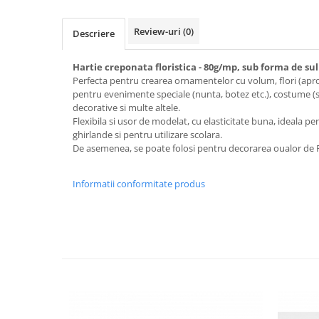
Sclipici
Foite/fulgi schlagmetal
Margele si accesorii
Gel sclipitor
Review-uri
(0)
Descriere
Metal lichid
Accesorii bijuterii
Structurare
Margele de nisip
Hartie creponata floristica - 80g/mp, sub forma de sul
Perfecta pentru crearea ornamentelor cu volum, flori (apr
Perle/margele acrilice/lemn
Paste structura
pentru evenimente speciale (nunta, botez etc.), costume (
Sabloane
Ustensile, unelte
decorative si multe altele.
Flexibila si usor de modelat, cu elasticitate buna, ideala pen
Pensule, accesorii pt pictura/ desen
Sabloane autoadezive
ghirlande si pentru utilizare scolara.
Sabloane plastic
Accesorii pt pictura/ desen
De asemenea, se poate folosi pentru decorarea oualor de P
Sabloane plastic flexibile
Pensule
Sablon metalic
Informatii conformitate produs
Desen
Hartie pentru decupaj
Carbune, pastel
Hartie de orez
Cerneluri, penite
Hartie decupaj
Creioane, markere, pixuri
Servetele
Suporturi pentru pictura
Confectionare ceasuri
Agatatori, cleme, cuie
Cadrane lemn/sticla
Sculptura/Gravura
Mecanisme/Cifre