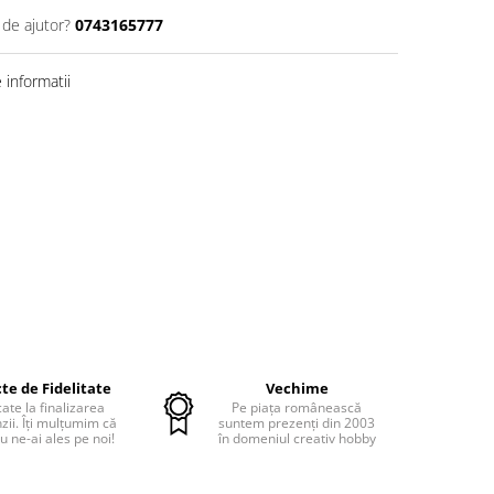
 de ajutor?
0743165777
informatii
te de Fidelitate
Vechime
cate la finalizarea
Pe piața românească
ii. Îți mulțumim că
suntem prezenți din 2003
u ne-ai ales pe noi!
în domeniul creativ hobby