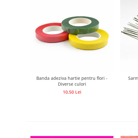
Hartie craft
Carton/Hartie efecte speciale
Carton/Hartie Scrapbooking
Carton/Hartie unicolor
Hartie creponata
Hartie dantelata
Hartie matase
Hartie origami
Hartie reciclata/manuala
Banda adeziva hartie pentru flori -
Sarm
Plicuri
Diverse culori
Carton
10,50 Lei
Rame, albume, notesuri
Masti
Forme/Figurine carton
Panglici, snururi, sarma
Dantela