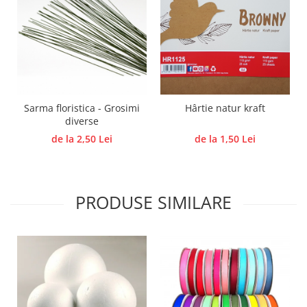
Panglici craciun
Panglici decor
Snur/sfoara/fir
Metal
Aplice decor
Sticla
Sarma floristica - Grosimi
Hârtie natur kraft
Platouri
diverse
Sticlute
de la 2,50 Lei
de la 1,50 Lei
Altele
Stampile, sigilii
Baze stampile
PRODUSE SIMILARE
Stampile lemn
Stampile silicon
Ustensile, aparate
Cutter, trimmer
Perforatoare
Pistoale de lipit