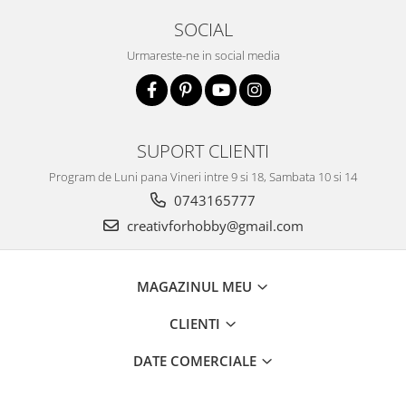
Accesorii pictura pe fata
SOCIAL
Pluta
Urmareste-ne in social media
SUPORT CLIENTI
Program de Luni pana Vineri intre 9 si 18, Sambata 10 si 14
0743165777
creativforhobby@gmail.com
MAGAZINUL MEU
CLIENTI
DATE COMERCIALE