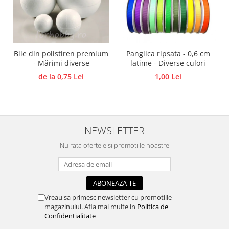
Traforaj, pirogravura
Ustensile
Polistiren
Bile din polistiren premium
Panglica ripsata - 0,6 cm
Ceramica
- Mărimi diverse
latime - Diverse culori
Accesorii floristica
de la 0,75 Lei
1,00 Lei
Hartie creponata
Plante uscate
Materiale textile
Articole din bumbac
NEWSLETTER
Modele termoadezive
Nu rata ofertele si promotiile noastre
Saculeti
Design cofetarie
Forme pentru turnat ciocolata
Mozaic
Vreau sa primesc newsletter cu promotiile
magazinului. Afla mai multe in
Politica de
Pictura pe fata si corp
Confidentialitate
Vopsea pentru fata si corp