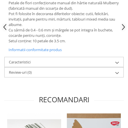
Petale de flori confecționate manual din hârtie naturală Mulberry
Hartie craft
(fabricată manual din scoarța de dud).
Pot fi folosite în decorarea diferitelor obiecte: cutii, felicitări,
Carton/Hartie efecte speciale
invitații, pahare pentru miri, mărturii, tablouri mixed media sau
Carton/Hartie Scrapbooking
albume.
Cu sârmă de 0.4 - 0.6 mm și mărgele se pot integra în buchete,
Carton/Hartie unicolor
cocarde pentru nunți, coronițe.
Hartie creponata
Setul conține: 10 petale de 3.5 cm.
Hartie dantelata
Informatii conformitate produs
Hartie matase
Hartie origami
Caracteristici
Hartie reciclata/manuala
Review-uri
(0)
Plicuri
Carton
Rame, albume, notesuri
RECOMANDARI
Masti
Forme/Figurine carton
Panglici, snururi, sarma
Dantela