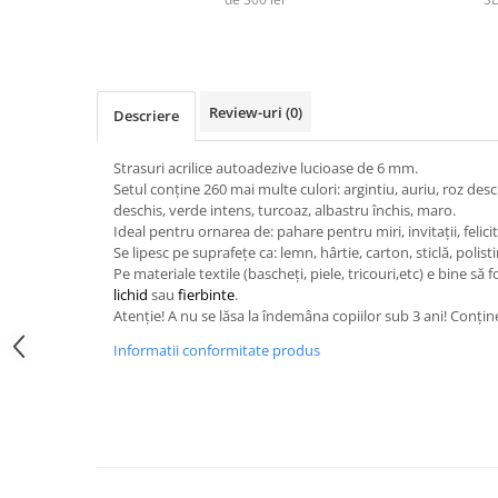
Sclipici
Foite/fulgi schlagmetal
Margele si accesorii
Gel sclipitor
Metal lichid
Accesorii bijuterii
Structurare
Margele de nisip
Review-uri
(0)
Descriere
Perle/margele acrilice/lemn
Paste structura
Sabloane
Ustensile, unelte
Strasuri acrilice autoadezive lucioase de 6 mm.
Setul conține 260 mai multe culori: argintiu, auriu, roz desch
Pensule, accesorii pt pictura/ desen
Sabloane autoadezive
deschis, verde intens, turcoaz, albastru închis, maro.
Sabloane plastic
Accesorii pt pictura/ desen
Ideal pentru ornarea de: pahare pentru miri, invitații, felicit
Se lipesc pe suprafețe ca: lemn, hârtie, carton, sticlă, polist
Sabloane plastic flexibile
Pensule
Pe materiale textile (bascheți, piele, tricouri,etc) e bine să f
Sablon metalic
Desen
lichid
sau
fierbinte
.
Hartie pentru decupaj
Atenție! A nu se lăsa la îndemâna copiilor sub 3 ani! Conține 
Carbune, pastel
Hartie de orez
Informatii conformitate produs
Cerneluri, penite
Hartie decupaj
Creioane, markere, pixuri
Servetele
Suporturi pentru pictura
Confectionare ceasuri
Agatatori, cleme, cuie
Cadrane lemn/sticla
Sculptura/Gravura
Mecanisme/Cifre