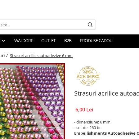
E
WALDORF
OUTLET
B2B
PRODUSE CADOU
uri /
Strasuri acrilice autoadezive 6 mm
Strasuri acrilice auto
6,00 Lei
- dimensiune: 6 mm
- set de 260 bc
Embellishments Autoadhesive Cr