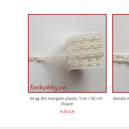
Panglici craciun
Panglici decor
Snur/sfoara/fir
Metal
Aplice decor
Sticla
Platouri
Sticlute
Altele
Stampile, sigilii
Baze stampile
Stampile lemn
Stampile silicon
Sirag din margele plastic 1cm / 50 cm -
Banda m
Floare
Ustensile, aparate
4,50 Lei
Cutter, trimmer
Perforatoare
Pistoale de lipit