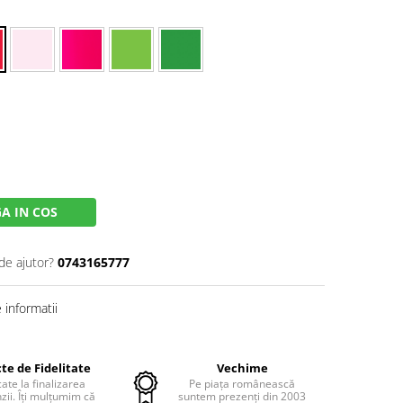
A IN COS
de ajutor?
0743165777
informatii
te de Fidelitate
Vechime
cate la finalizarea
Pe piața românească
ii. Îți mulțumim că
suntem prezenți din 2003