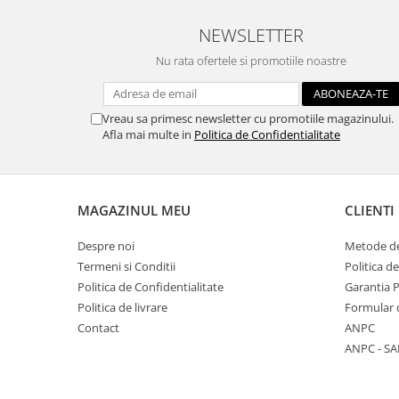
Traforaj, pirogravura
NEWSLETTER
Ustensile
Nu rata ofertele si promotiile noastre
Polistiren
Ceramica
Vreau sa primesc newsletter cu promotiile magazinului.
Accesorii floristica
Afla mai multe in
Politica de Confidentialitate
Hartie creponata
Plante uscate
Materiale textile
MAGAZINUL MEU
CLIENTI
Articole din bumbac
Modele termoadezive
Despre noi
Metode de
Termeni si Conditii
Politica d
Saculeti
Politica de Confidentialitate
Garantia 
Design cofetarie
Politica de livrare
Formular 
Forme pentru turnat ciocolata
Contact
ANPC
Mozaic
ANPC - SA
Pictura pe fata si corp
Vopsea pentru fata si corp