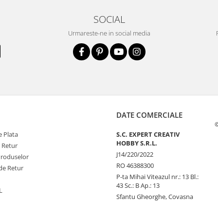
SOCIAL
Urmareste-ne in social media
DATE COMERCIALE
©
 Plata
S.C. EXPERT CREATIV
HOBBY S.R.L.
e Retur
J14/220/2022
Produselor
RO 46388300
de Retur
P-ta Mihai Viteazul nr.: 13 Bl.:
43 Sc.: B Ap.: 13
L
Sfantu Gheorghe, Covasna