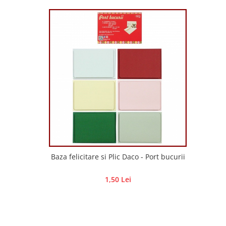
Hartie craft
Carton/Hartie efecte speciale
Carton/Hartie Scrapbooking
Carton/Hartie unicolor
Hartie creponata
Hartie dantelata
Hartie matase
Hartie origami
Hartie reciclata/manuala
Plicuri
Carton
Baza felicitare si Plic Daco - Port bucurii
Rame, albume, notesuri
Masti
1,50 Lei
Forme/Figurine carton
Panglici, snururi, sarma
Dantela