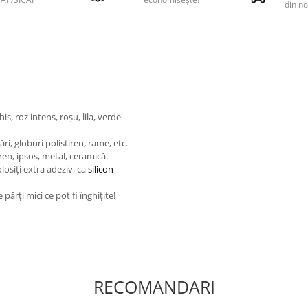
din no
is, roz intens, roșu, lila, verde
ări, globuri polistiren, rame, etc.
iren, ipsos, metal, ceramică.
olosiți extra adeziv, ca
silicon
părți mici ce pot fi înghițite!
RECOMANDARI