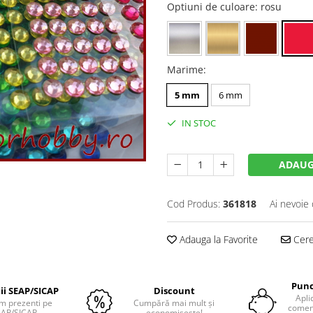
Optiuni de culoare
: rosu
Marime
:
5 mm
6 mm
IN STOC
ADAUG
Cod Produs:
361818
Ai nevoie 
Adauga la Favorite
Cere 
Punc
tii SEAP/SICAP
Discount
Apli
m prezenti pe
Cumpără mai mult și
comenz
EAP/SICAP
economisește!