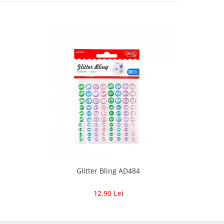
Glitter Bling AD484
Adeziv st
12,90 Lei