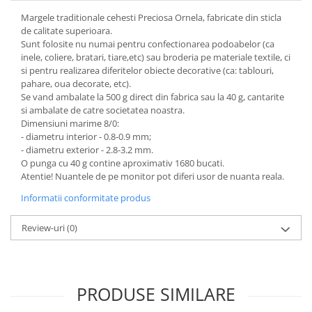
Hartie craft
Margele traditionale cehesti Preciosa Ornela, fabricate din sticla
de calitate superioara.
Carton/Hartie efecte speciale
Sunt folosite nu numai pentru confectionarea podoabelor (ca
Carton/Hartie Scrapbooking
inele, coliere, bratari, tiare,etc) sau broderia pe materiale textile, ci
si pentru realizarea diferitelor obiecte decorative (ca: tablouri,
Carton/Hartie unicolor
pahare, oua decorate, etc).
Hartie creponata
Se vand ambalate la 500 g direct din fabrica sau la 40 g, cantarite
si ambalate de catre societatea noastra.
Hartie dantelata
Dimensiuni marime 8/0:
Hartie matase
- diametru interior - 0.8-0.9 mm;
Hartie origami
- diametru exterior - 2.8-3.2 mm.
O punga cu 40 g contine aproximativ 1680 bucati.
Hartie reciclata/manuala
Atentie! Nuantele de pe monitor pot diferi usor de nuanta reala.
Plicuri
Informatii conformitate produs
Carton
Rame, albume, notesuri
Review-uri
(0)
Masti
Forme/Figurine carton
Panglici, snururi, sarma
PRODUSE SIMILARE
Dantela