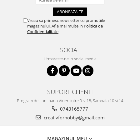
Traforaj, pirogravura
Ustensile
Vreau sa primesc newsletter cu promotiile
Polistiren
magazinului. Afla mai multe in
Politica de
Confidentialitate
Ceramica
Accesorii floristica
SOCIAL
Hartie creponata
Urmareste-ne in social media
Plante uscate
Materiale textile
Articole din bumbac
Modele termoadezive
SUPORT CLIENTI
Saculeti
Program de Luni pana Vineri intre 9 si 18, Sambata 10 si 14
Design cofetarie
0743165777
Forme pentru turnat ciocolata
creativforhobby@gmail.com
Mozaic
Pictura pe fata si corp
MAGAZINUL MEU
Vopsea pentru fata si corp