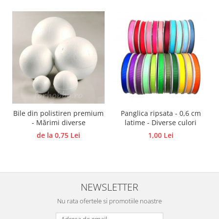
Panglici craciun
Panglici decor
Snur/sfoara/fir
Metal
Aplice decor
Sticla
Platouri
Sticlute
Altele
Bile din polistiren premium
Panglica ripsata - 0,6 cm
- Mărimi diverse
latime - Diverse culori
Stampile, sigilii
de la 0,75 Lei
1,00 Lei
Baze stampile
Stampile lemn
Stampile silicon
Ustensile, aparate
NEWSLETTER
Cutter, trimmer
Nu rata ofertele si promotiile noastre
Perforatoare
Pistoale de lipit