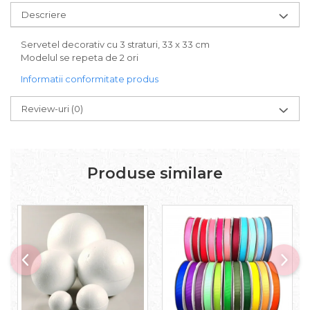
Carton/Hartie Scrapbooking
Descriere
Carton/Hartie unicolor
Hartie creponata
Servetel decorativ cu 3 straturi, 33 x 33 cm
Hartie dantelata
Modelul se repeta de 2 ori
Hartie matase
Informatii conformitate produs
Hartie origami
Hartie reciclata/manuala
Review-uri
(0)
Plicuri
Carton
Rame, albume, notesuri
Produse similare
Masti
Forme/Figurine carton
Panglici, snururi, sarma
Dantela
Panglici craciun
Panglici decor
Snur/sfoara/fir
Metal