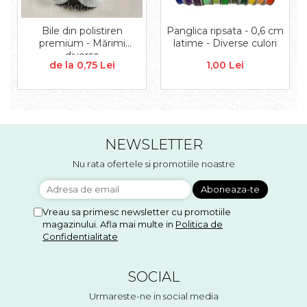
Aplice decor
Sticla
Bile din polistiren
Panglica ripsata - 0,6 cm
Platouri
premium - Mărimi
latime - Diverse culori
diverse
Sticlute
de la 0,75 Lei
1,00 Lei
Altele
Stampile, sigilii
Baze stampile
Stampile lemn
NEWSLETTER
Stampile silicon
Ustensile, aparate
Nu rata ofertele si promotiile noastre
Cutter, trimmer
Perforatoare
Vreau sa primesc newsletter cu promotiile
Pistoale de lipit
magazinului. Afla mai multe in
Politica de
Traforaj, pirogravura
Confidentialitate
Ustensile
Polistiren
SOCIAL
Ceramica
Urmareste-ne in social media