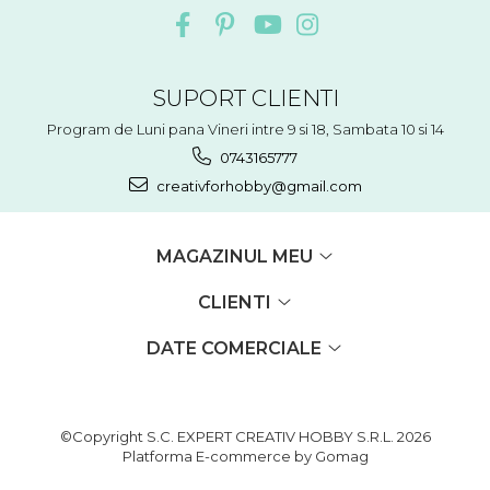
Accesorii floristica
Hartie creponata
Plante uscate
Materiale textile
SUPORT CLIENTI
Articole din bumbac
Program de Luni pana Vineri intre 9 si 18, Sambata 10 si 14
Modele termoadezive
0743165777
Saculeti
creativforhobby@gmail.com
Design cofetarie
Forme pentru turnat ciocolata
MAGAZINUL MEU
Mozaic
Pictura pe fata si corp
CLIENTI
Vopsea pentru fata si corp
DATE COMERCIALE
Accesorii pictura pe fata
Pluta
©Copyright S.C. EXPERT CREATIV HOBBY S.R.L. 2026
Platforma E-commerce by Gomag