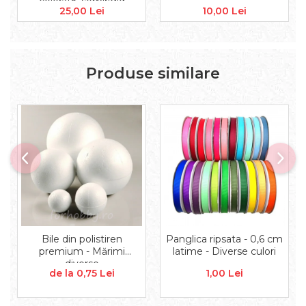
colorată, semirigid
Accesorii floristica
25,00 Lei
10,00 Lei
Hartie creponata
Plante uscate
Materiale textile
Produse similare
Articole din bumbac
Modele termoadezive
Saculeti
Design cofetarie
Forme pentru turnat ciocolata
Mozaic
Pictura pe fata si corp
Vopsea pentru fata si corp
Accesorii pictura pe fata
Pluta
Bile din polistiren
Panglica ripsata - 0,6 cm
premium - Mărimi
latime - Diverse culori
diverse
de la 0,75 Lei
1,00 Lei