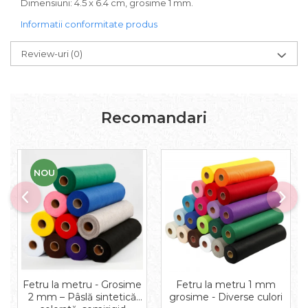
Dimensiuni: 4.5 x 6.4 cm, grosime 1 mm.
Aplice decor
Sticla
Informatii conformitate produs
Platouri
Review-uri
(0)
Sticlute
Altele
Stampile, sigilii
Baze stampile
Recomandari
Stampile lemn
Stampile silicon
Ustensile, aparate
NOU
Cutter, trimmer
Perforatoare
Pistoale de lipit
Traforaj, pirogravura
Ustensile
Polistiren
Fetru la metru - Grosime
Fetru la metru 1 mm
Ceramica
2 mm – Pâslă sintetică
grosime - Diverse culori