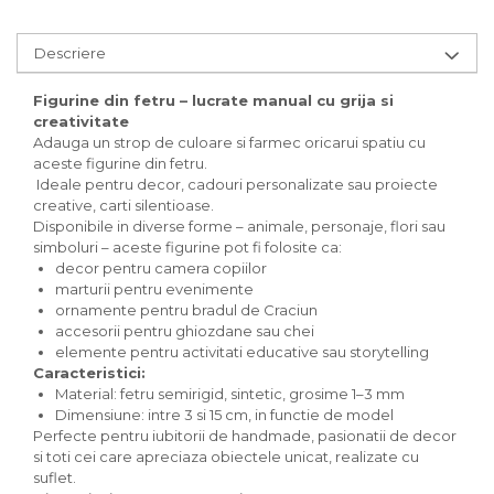
Carton/Hartie Scrapbooking
Carton/Hartie unicolor
Descriere
Hartie creponata
Hartie dantelata
Figurine din fetru – lucrate manual cu grija si
Hartie matase
creativitate
Hartie origami
Adauga un strop de culoare si farmec oricarui spatiu cu
Hartie reciclata/manuala
aceste figurine din fetru.
Ideale pentru decor, cadouri personalizate sau proiecte
Plicuri
creative, carti silentioase.
Carton
Disponibile in diverse forme – animale, personaje, flori sau
simboluri – aceste figurine pot fi folosite ca:
Rame, albume, notesuri
decor pentru camera copiilor
Masti
marturii pentru evenimente
Forme/Figurine carton
ornamente pentru bradul de Craciun
Panglici, snururi, sarma
accesorii pentru ghiozdane sau chei
elemente pentru activitati educative sau storytelling
Dantela
Caracteristici:
Panglici craciun
Material: fetru semirigid, sintetic, grosime 1–3 mm
Panglici decor
Dimensiune: intre 3 si 15 cm, in functie de model
Perfecte pentru iubitorii de handmade, pasionatii de decor
Snur/sfoara/fir
si toti cei care apreciaza obiectele unicat, realizate cu
Metal
suflet.