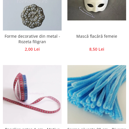
Hartie craft
Carton/Hartie efecte speciale
Carton/Hartie Scrapbooking
Carton/Hartie unicolor
Forme decorative din metal -
Mască flacără femeie
Hartie creponata
Rozeta filigran
Hartie dantelata
2,00 Lei
8,50 Lei
Hartie matase
Hartie origami
Hartie reciclata/manuala
Plicuri
Carton
Rame, albume, notesuri
Masti
Forme/Figurine carton
Panglici, snururi, sarma
Dantela