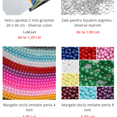
Accesorii pictura pe fata
Pluta
Fetru apretat 2 mm grosime
Zale pentru bijuterii argintiu -
20 x 30 cm - Diverse culori
Diverse marimi
1,30 Lei
de la 1,00 Lei
de la 1,20 Lei
Margele sticla imitatie perla 4
Margele sticla imitatie perla 8
mm
mm
4,00 Lei
5,00 Lei