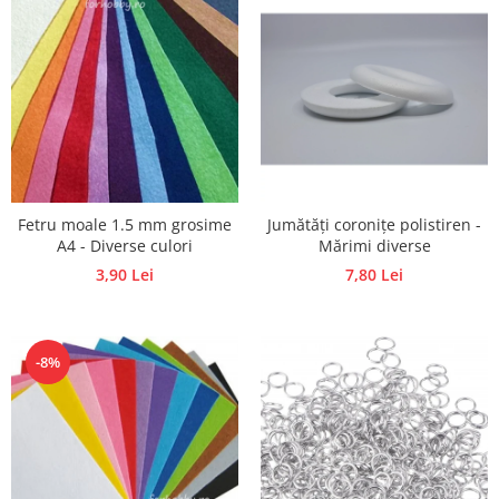
Traforaj, pirogravura
Ustensile
Polistiren
Ceramica
Accesorii floristica
Hartie creponata
Plante uscate
Fetru moale 1.5 mm grosime
Jumătăți coronițe polistiren -
Materiale textile
A4 - Diverse culori
Mărimi diverse
3,90 Lei
7,80 Lei
Articole din bumbac
Modele termoadezive
Saculeti
-8%
Design cofetarie
Forme pentru turnat ciocolata
Mozaic
Pictura pe fata si corp
Vopsea pentru fata si corp