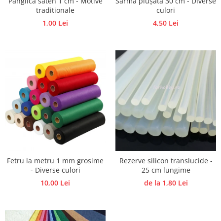
Panglica saten 1 cm - Motive
Sarma plușata 30 cm - Diverse
Panglici craciun
traditionale
culori
Panglici decor
1,00 Lei
4,50 Lei
Snur/sfoara/fir
Metal
Aplice decor
Sticla
Platouri
Sticlute
Altele
Stampile, sigilii
Baze stampile
Stampile lemn
Fetru la metru 1 mm grosime
Rezerve silicon translucide -
Stampile silicon
- Diverse culori
25 cm lungime
Ustensile, aparate
10,00 Lei
de la 1,80 Lei
Cutter, trimmer
Perforatoare
Pistoale de lipit