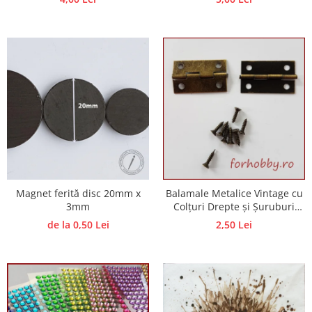
Magnet ferită disc 20mm x
Balamale Metalice Vintage cu
3mm
Colțuri Drepte și Șuruburi
Incluse – Deschidere 270° –
de la 0,50 Lei
2,50 Lei
Diverse Dimensiuni