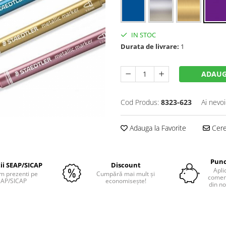
IN STOC
Durata de livrare:
1
ADAUG
Cod Produs:
8323-623
Ai nevoi
Adauga la Favorite
Cere 
Punc
tii SEAP/SICAP
Discount
Apli
m prezenti pe
Cumpără mai mult și
comenz
EAP/SICAP
economisește!
din no