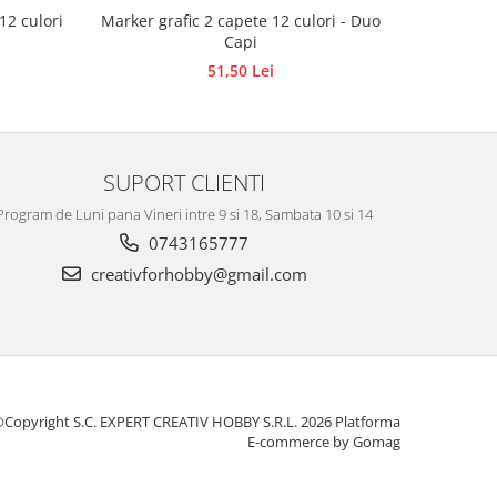
ete 12 culori
Marker grafic 2 capete 12 culori - Duo
Marker
Capi
Di
51,50 Lei
SUPORT CLIENTI
Program de Luni pana Vineri intre 9 si 18, Sambata 10 si 14
0743165777
creativforhobby@gmail.com
Copyright S.C. EXPERT CREATIV HOBBY S.R.L. 2026
Platforma
E-commerce by Gomag