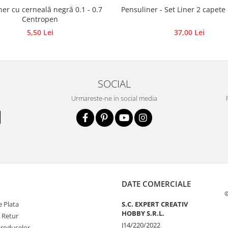
iner cu cerneală negră 0.1 - 0.7
Pensuliner - Set Liner 2 cap
Centropen
5,50 Lei
37,00 Lei
SOCIAL
Urmareste-ne in social media
DATE COMERCIALE
©
 Plata
S.C. EXPERT CREATIV
HOBBY S.R.L.
e Retur
J14/220/2022
Produselor