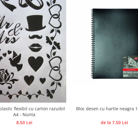
Bloc desen cu hartie neagra 
lastic flexibil cu carton razuibil
A4 - Nunta
de la 7,50 Lei
8,50 Lei