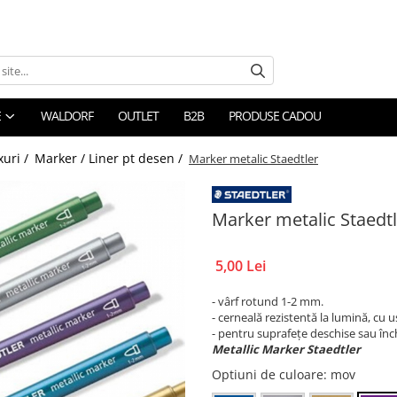
E
WALDORF
OUTLET
B2B
PRODUSE CADOU
xuri /
Marker / Liner pt desen /
Marker metalic Staedtler
Marker metalic Staedtl
5,00 Lei
- vârf rotund 1-2 mm.
- cerneală rezistentă la lumină, cu 
- pentru suprafețe deschise sau înch
Metallic Marker Staedtler
Optiuni de culoare
: mov