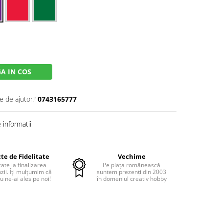
A IN COS
e de ajutor?
0743165777
informatii
te de Fidelitate
Vechime
cate la finalizarea
Pe piața românească
ii. Îți mulțumim că
suntem prezenți din 2003
u ne-ai ales pe noi!
în domeniul creativ hobby