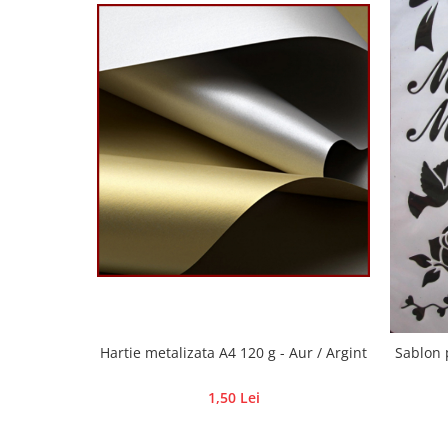
Hartie craft
Carton/Hartie efecte speciale
Carton/Hartie Scrapbooking
Carton/Hartie unicolor
Hartie creponata
Hartie dantelata
Hartie matase
Hartie origami
Hartie reciclata/manuala
Plicuri
Carton
Rame, albume, notesuri
Masti
Hartie metalizata A4 120 g - Aur / Argint
Sablon p
Forme/Figurine carton
1,50 Lei
Panglici, snururi, sarma
Dantela