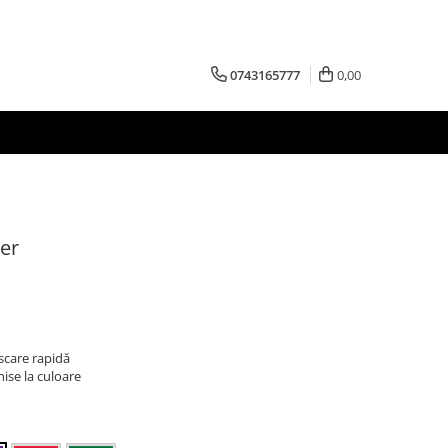
0743165777
0,00
er
uscare rapidă
ise la culoare