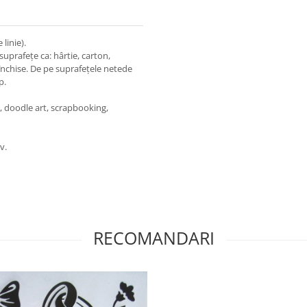
linie).
suprafețe ca: hârtie, carton,
u închise. De pe suprafețele netede
p.
en, doodle art, scrapbooking,
v.
RECOMANDARI