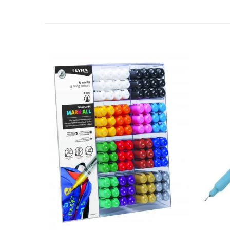
Panglici craciun
Panglici decor
Snur/sfoara/fir
Metal
Aplice decor
Sticla
Platouri
Sticlute
Altele
Stampile, sigilii
Baze stampile
Stampile lemn
Stampile silicon
Ustensile, aparate
Cutter, trimmer
Perforatoare
Pistoale de lipit