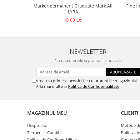
Fine l
Marker permanent Graduate Mark All
Traforaj, pirogravura
LYRA
Ustensile
18,00 Lei
Polistiren
Ceramica
Accesorii floristica
NEWSLETTER
Hartie creponata
Plante uscate
Nu rata ofertele si promotiile noastre
Materiale textile
Articole din bumbac
Vreau sa primesc newsletter cu promotiile magazinului.
Modele termoadezive
Afla mai multe in
Politica de Confidentialitate
Saculeti
Design cofetarie
Forme pentru turnat ciocolata
MAGAZINUL MEU
CLIENTI
Mozaic
Despre noi
Metode de
Pictura pe fata si corp
Termeni si Conditii
Politica d
Vopsea pentru fata si corp
Politica de Confidentialitate
Garantia 