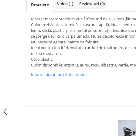
Sclipici
Video
(1)
Review-uri
(0)
Descriere
Foite/fulgi schlagmetal
Margele si accesorii
Gel sclipitor
Marker metalic Staedtler cu vârf rotund de 1 - 2 mm (lățime 
Metal lichid
Accesorii bijuterii
Culori rezistente la lumină, cu uscare rapidă, ideale pentru 
Structurare
Margele de nisip
lemn, sticlă, plastic, piele, metal pe suprafețe deschise sa
se șterge ușor cu o cârpa umedă. Nu se decolorează în tim
Perle/margele acrilice/lemn
Paste structura
Nu necesită agitare înainte de folosire.
Sabloane
Ustensile, unelte
Ideal pentru felicitări, invitații, carduri de mulțumire, des
mixed media, etc.
Pensule, accesorii pt pictura/ desen
Sabloane autoadezive
Corp plastic.
Sabloane plastic
Accesorii pt pictura/ desen
Culori disponibile: argintiu, auriu, roșu, albastru, verde, mo
Sabloane plastic flexibile
Pensule
Informatii conformitate produs
Sablon metalic
Desen
Hartie pentru decupaj
Carbune, pastel
Hartie de orez
Cerneluri, penite
Hartie decupaj
Creioane, markere, pixuri
Servetele
Suporturi pentru pictura
Confectionare ceasuri
Agatatori, cleme, cuie
Cadrane lemn/sticla
Sculptura/Gravura
Mecanisme/Cifre