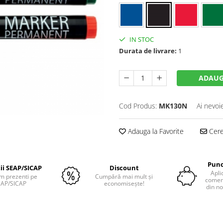
IN STOC
Durata de livrare:
1
ADAUG
Cod Produs:
MK130N
Ai nevoi
Adauga la Favorite
Cere 
Punc
tii SEAP/SICAP
Discount
Apli
m prezenti pe
Cumpără mai mult și
comenz
EAP/SICAP
economisește!
din no