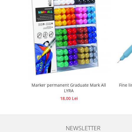
Panglici craciun
Panglici decor
Snur/sfoara/fir
Metal
Aplice decor
Sticla
Platouri
Sticlute
Altele
Stampile, sigilii
Baze stampile
Fine l
Marker permanent Graduate Mark All
LYRA
Stampile lemn
18,00 Lei
Stampile silicon
Ustensile, aparate
Cutter, trimmer
Perforatoare
NEWSLETTER
Pistoale de lipit