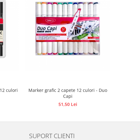
ete 12 culori
Marker grafic 2 capete 12 culori - Duo
Marker
Capi
Di
51,50 Lei
SUPORT CLIENTI