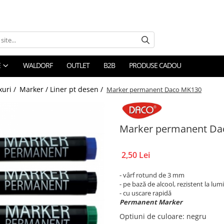
E
WALDORF
OUTLET
B2B
PRODUSE CADOU
xuri /
Marker / Liner pt desen /
Marker permanent Daco MK130
Marker permanent Da
2,50 Lei
- vârf rotund de 3 mm
- pe bază de alcool, rezistent la lu
- cu uscare rapidă
Permanent Marker
Optiuni de culoare
: negru