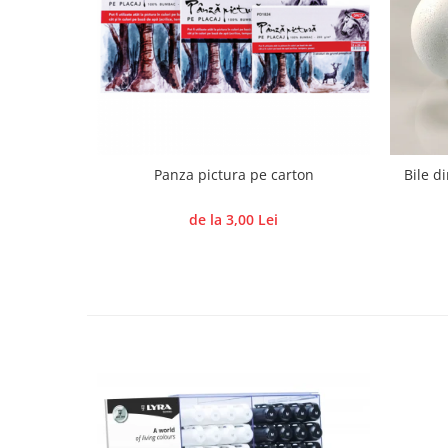
Hartie craft
Carton/Hartie efecte speciale
Carton/Hartie Scrapbooking
Carton/Hartie unicolor
Hartie creponata
Hartie dantelata
Panza pictura pe carton
Bile d
Hartie matase
Hartie origami
de la 3,00 Lei
Hartie reciclata/manuala
Plicuri
Carton
Rame, albume, notesuri
Masti
Forme/Figurine carton
Panglici, snururi, sarma
Dantela