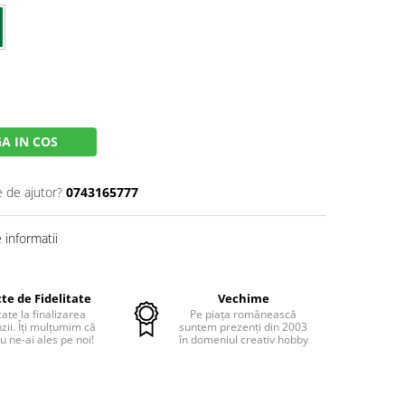
A IN COS
e de ajutor?
0743165777
informatii
te de Fidelitate
Vechime
cate la finalizarea
Pe piața românească
ii. Îți mulțumim că
suntem prezenți din 2003
u ne-ai ales pe noi!
în domeniul creativ hobby