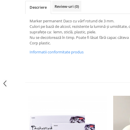
Sclipici
Foite/fulgi schlagmetal
Review-uri
(0)
Descriere
Margele si accesorii
Gel sclipitor
Metal lichid
Accesorii bijuterii
Marker permanent Daco cu vârf rotund de 3 mm.
Culori pe bază de alcool, rezistente la lumină și umiditate,
Structurare
Margele de nisip
suprafețe ca: lemn, sticlă, plastic, piele.
Perle/margele acrilice/lemn
Paste structura
Nu se decolorează în timp. Poate fi lăsat fără capac câteva z
Sabloane
Corp plastic.
Ustensile, unelte
Pensule, accesorii pt pictura/ desen
Sabloane autoadezive
Informatii conformitate produs
Sabloane plastic
Accesorii pt pictura/ desen
Sabloane plastic flexibile
Pensule
Sablon metalic
Desen
Hartie pentru decupaj
Carbune, pastel
Hartie de orez
Cerneluri, penite
Hartie decupaj
Creioane, markere, pixuri
Servetele
Suporturi pentru pictura
Confectionare ceasuri
Agatatori, cleme, cuie
Cadrane lemn/sticla
Sculptura/Gravura
Mecanisme/Cifre