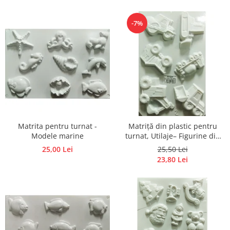
sau săpun
Accesorii pictura pe fata
-7%
Pluta
Matrita pentru turnat -
Matriță din plastic pentru
Modele marine
turnat, Utilaje– Figurine din
ipsos, praf ceramic, beton,
25,00 Lei
25,50 Lei
piatră lichidă sau săpun
23,80 Lei