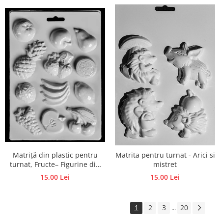
Matriță din plastic pentru
Matrita pentru turnat - Arici si
turnat, Fructe– Figurine din
mistret
ipsos, praf ceramic, beton,
15,00 Lei
15,00 Lei
piatră lichidă sau săpun
1
2
3
20
...