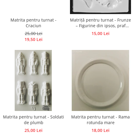
Matrita pentru turnat -
Matriță pentru turnat - Frunze
Craciun
– Figurine din ipsos, praf
ceramic, beton, piatră lichidă
25,00 Lei
15,00 Lei
19,50 Lei
Matrita pentru turnat - Soldati
Matrita pentru turnat - Rama
de plumb
rotunda mare
25,00 Lei
18,00 Lei