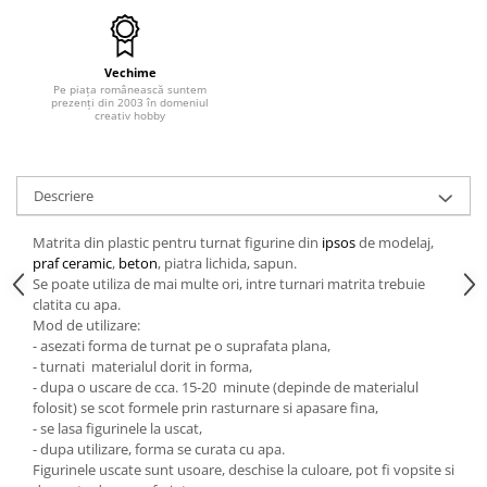
Hartie craft
Carton/Hartie efecte speciale
Vechime
Carton/Hartie Scrapbooking
Pe piața românească suntem
prezenți din 2003 în domeniul
creativ hobby
Carton/Hartie unicolor
Hartie creponata
Hartie dantelata
Descriere
Hartie matase
Hartie origami
Matrita din plastic pentru turnat figurine din
ipsos
de modelaj,
Hartie reciclata/manuala
praf ceramic
,
beton
, piatra lichida, sapun.
Se poate utiliza de mai multe ori, intre turnari matrita trebuie
Plicuri
clatita cu apa.
Carton
Mod de utilizare:
- asezati forma de turnat pe o suprafata plana,
Rame, albume, notesuri
- turnati materialul dorit in forma,
Masti
- dupa o uscare de cca. 15-20 minute (depinde de materialul
Forme/Figurine carton
folosit) se scot formele prin rasturnare si apasare fina,
- se lasa figurinele la uscat,
Panglici, snururi, sarma
- dupa utilizare, forma se curata cu apa.
Dantela
Figurinele uscate sunt usoare, deschise la culoare, pot fi vopsite si