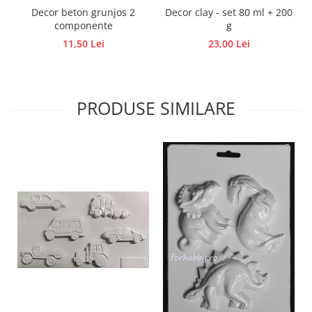
Decor beton grunjos 2
Decor clay - set 80 ml + 200
Traforaj, pirogravura
componente
g
Ustensile
11,50 Lei
23,00 Lei
Polistiren
Ceramica
Accesorii floristica
PRODUSE SIMILARE
Hartie creponata
Plante uscate
Materiale textile
Articole din bumbac
Modele termoadezive
Saculeti
Design cofetarie
Forme pentru turnat ciocolata
Mozaic
Pictura pe fata si corp
Vopsea pentru fata si corp