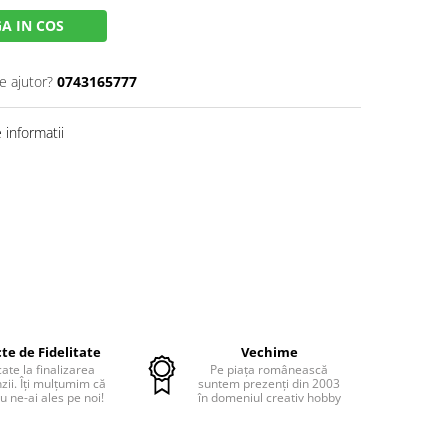
A IN COS
e ajutor?
0743165777
informatii
te de Fidelitate
Vechime
cate la finalizarea
Pe piața românească
ii. Îți mulțumim că
suntem prezenți din 2003
u ne-ai ales pe noi!
în domeniul creativ hobby