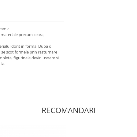
ramic.
te materiale precum ceara,
rialul dorit in forma. Dupa o
 se scot formele prin rasturnare
mpleta, figurinele devin usoare si
nta.
RECOMANDARI