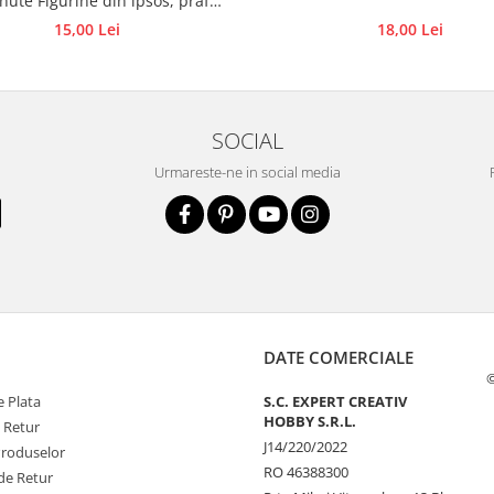
nute Figurine din ipsos, praf
 beton, piatră lichidă sau săpun
15,00 Lei
18,00 Lei
SOCIAL
Urmareste-ne in social media
DATE COMERCIALE
©
 Plata
S.C. EXPERT CREATIV
HOBBY S.R.L.
e Retur
J14/220/2022
Produselor
RO 46388300
de Retur