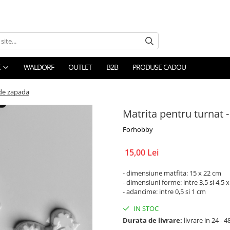
E
WALDORF
OUTLET
B2B
PRODUSE CADOU
 de zapada
Matrita pentru turnat
Forhobby
15,00 Lei
- dimensiune matfita: 15 x 22 cm
- dimensiuni forme: intre 3,5 si 4,5 x
- adancime: intre 0,5 si 1 cm
IN STOC
Durata de livrare:
livrare in 24 - 4