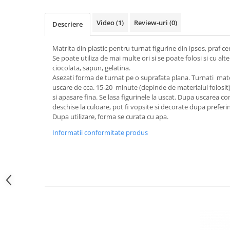
Sclipici
Foite/fulgi schlagmetal
Margele si accesorii
Gel sclipitor
Video
(1)
Review-uri
(0)
Descriere
Metal lichid
Accesorii bijuterii
Structurare
Margele de nisip
Matrita din plastic pentru turnat figurine din ipsos, praf ce
Se poate utiliza de mai multe ori si se poate folosi si cu al
Perle/margele acrilice/lemn
Paste structura
ciocolata, sapun, gelatina.
Sabloane
Ustensile, unelte
Asezati forma de turnat pe o suprafata plana. Turnati mate
uscare de cca. 15-20 minute (depinde de materialul folosit)
Pensule, accesorii pt pictura/ desen
Sabloane autoadezive
si apasare fina. Se lasa figurinele la uscat. Dupa uscarea co
Sabloane plastic
Accesorii pt pictura/ desen
deschise la culoare, pot fi vopsite si decorate dupa preferi
Dupa utilizare, forma se curata cu apa.
Sabloane plastic flexibile
Pensule
Sablon metalic
Informatii conformitate produs
Desen
Hartie pentru decupaj
Carbune, pastel
Hartie de orez
Cerneluri, penite
Hartie decupaj
Creioane, markere, pixuri
Servetele
Suporturi pentru pictura
Confectionare ceasuri
Agatatori, cleme, cuie
Cadrane lemn/sticla
Sculptura/Gravura
Mecanisme/Cifre