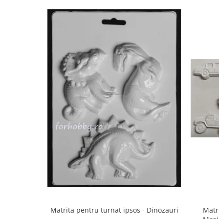
Panglici craciun
Panglici decor
Snur/sfoara/fir
Metal
Aplice decor
Sticla
Platouri
Sticlute
Altele
Stampile, sigilii
Baze stampile
Stampile lemn
Stampile silicon
Ustensile, aparate
Cutter, trimmer
Perforatoare
Matrita pentru turnat ipsos - Dinozauri
Matri
Pistoale de lipit