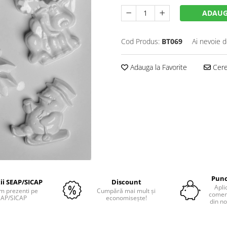
ADAUG
Cod Produs:
BT069
Ai nevoie d
Adauga la Favorite
Cere 
Punc
tii SEAP/SICAP
Discount
Apli
m prezenti pe
Cumpără mai mult și
comenz
EAP/SICAP
economisește!
din no