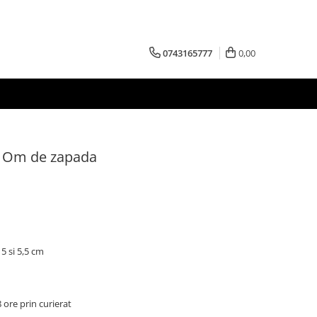
0743165777
0,00
 - Om de zapada
 5 si 5,5 cm
8 ore prin curierat