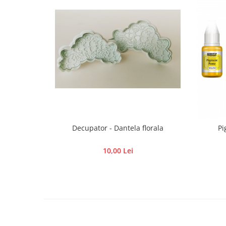
Hartie craft
Carton/Hartie efecte speciale
Carton/Hartie Scrapbooking
Carton/Hartie unicolor
Hartie creponata
Hartie dantelata
Hartie matase
Hartie origami
Hartie reciclata/manuala
Decupator - Dantela florala
Pi
Plicuri
Carton
10,00 Lei
Rame, albume, notesuri
Masti
Forme/Figurine carton
Panglici, snururi, sarma
Dantela