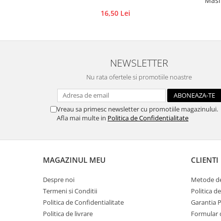
Masi
ceramic,
Traforaj, pirogravura
16,50 Lei
Ustensile
Polistiren
Ceramica
NEWSLETTER
Accesorii floristica
Nu rata ofertele si promotiile noastre
Hartie creponata
Plante uscate
Materiale textile
Vreau sa primesc newsletter cu promotiile magazinului.
Afla mai multe in
Politica de Confidentialitate
Articole din bumbac
Modele termoadezive
Saculeti
MAGAZINUL MEU
CLIENTI
Design cofetarie
Forme pentru turnat ciocolata
Despre noi
Metode de
Mozaic
Termeni si Conditii
Politica d
Politica de Confidentialitate
Garantia 
Pictura pe fata si corp
Politica de livrare
Formular 
Vopsea pentru fata si corp