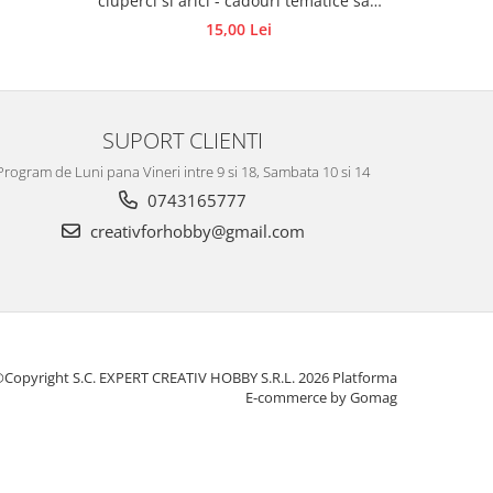
ciuperci si arici - cadouri tematice sau
activități creative pentru copii
15,00 Lei
SUPORT CLIENTI
Program de Luni pana Vineri intre 9 si 18, Sambata 10 si 14
0743165777
creativforhobby@gmail.com
Copyright S.C. EXPERT CREATIV HOBBY S.R.L. 2026
Platforma
E-commerce by Gomag