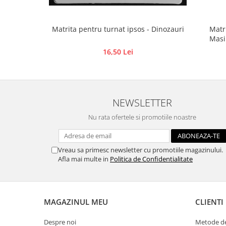
Traforaj, pirogravura
Ustensile
Matrita pentru turnat ipsos - Dinozauri
Matri
Polistiren
Masi
ceramic,
16,50 Lei
Ceramica
Accesorii floristica
Hartie creponata
Plante uscate
NEWSLETTER
Materiale textile
Nu rata ofertele si promotiile noastre
Articole din bumbac
Modele termoadezive
Vreau sa primesc newsletter cu promotiile magazinului.
Saculeti
Afla mai multe in
Politica de Confidentialitate
Design cofetarie
Forme pentru turnat ciocolata
Mozaic
MAGAZINUL MEU
CLIENTI
Pictura pe fata si corp
Despre noi
Metode de
Vopsea pentru fata si corp