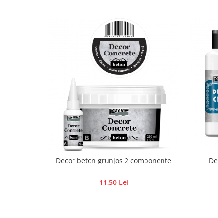
Hartie craft
Carton/Hartie efecte speciale
Carton/Hartie Scrapbooking
Carton/Hartie unicolor
Hartie creponata
Hartie dantelata
Hartie matase
Hartie origami
Hartie reciclata/manuala
Plicuri
Carton
Rame, albume, notesuri
Decor beton grunjos 2 componente
De
Masti
Forme/Figurine carton
11,50 Lei
Panglici, snururi, sarma
Dantela