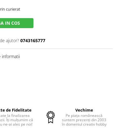
rin curierat
A IN COS
de ajutor?
0743165777
informatii
te de Fidelitate
Vechime
cate la finalizarea
Pe piața românească
ii. Îți mulțumim că
suntem prezenți din 2003
u ne-ai ales pe noi!
în domeniul creativ hobby