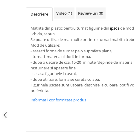
Sclipici
Foite/fulgi schlagmetal
Margele si accesorii
Gel sclipitor
Video
(1)
Review-uri
(0)
Descriere
Metal lichid
Accesorii bijuterii
Structurare
Margele de nisip
Matrita din plastic pentru turnat figurine din
ipsos
de mode
lichida, sapun.
Perle/margele acrilice/lemn
Paste structura
Se poate utiliza de mai multe ori, intre turnari matrita trebu
Sabloane
Ustensile, unelte
Mod de utilizare:
- asezati forma de turnat pe o suprafata plana,
Pensule, accesorii pt pictura/ desen
Sabloane autoadezive
- turnati materialul dorit in forma,
Sabloane plastic
Accesorii pt pictura/ desen
- dupa o uscare de cca. 15-20 minute (depinde de materialul
rasturnare si apasare fina,
Sabloane plastic flexibile
Pensule
- se lasa figurinele la uscat,
Sablon metalic
Desen
- dupa utilizare, forma se curata cu apa.
Hartie pentru decupaj
Figurinele uscate sunt usoare, deschise la culoare, pot fi v
Carbune, pastel
preferinta.
Hartie de orez
Cerneluri, penite
Informatii conformitate produs
Hartie decupaj
Creioane, markere, pixuri
Servetele
Suporturi pentru pictura
Confectionare ceasuri
Agatatori, cleme, cuie
Cadrane lemn/sticla
Sculptura/Gravura
Mecanisme/Cifre