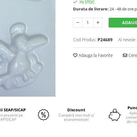
IN STOC
Durata de livrare:
24 - 48 de ore p
ADAUG
Cod Produs:
P24689
Ai nevoie 
Adauga la Favorite
Cere 
Punc
tii SEAP/SICAP
Discount
Apli
m prezenti pe
Cumpără mai mult și
comenz
EAP/SICAP
economisește!
din no