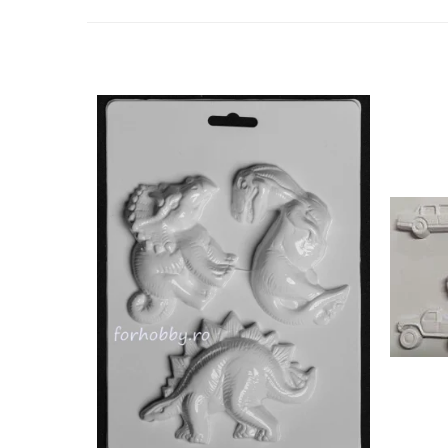
Panglici craciun
Panglici decor
Snur/sfoara/fir
Metal
Aplice decor
Sticla
Platouri
Sticlute
Altele
Stampile, sigilii
Baze stampile
Stampile lemn
Stampile silicon
Ustensile, aparate
Cutter, trimmer
Perforatoare
Pistoale de lipit