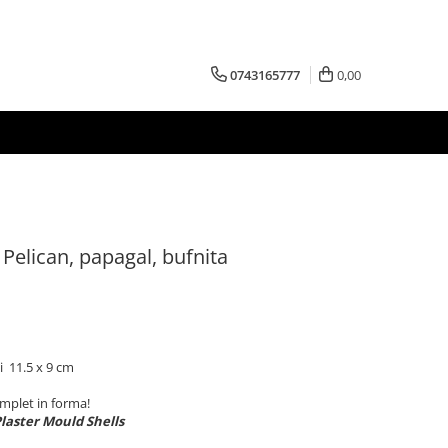
0743165777
0,00
 Pelican, papagal, bufnita
i 11.5 x 9 cm
omplet in forma!
laster Mould Shells