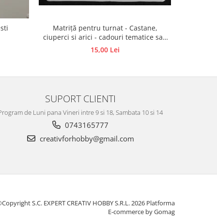
sti
Matriță pentru turnat - Castane,
Matrit
ciuperci si arici - cadouri tematice sau
activități creative pentru copii
15,00 Lei
SUPORT CLIENTI
Program de Luni pana Vineri intre 9 si 18, Sambata 10 si 14
0743165777
creativforhobby@gmail.com
Copyright S.C. EXPERT CREATIV HOBBY S.R.L. 2026
Platforma
E-commerce by Gomag