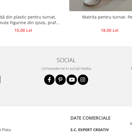
ță din plastic pentru turnat,
Matrita pentru turnat- Pe
nute Figurine din ipsos, praf
 beton, piatră lichidă sau săpun
15,00 Lei
18,00 Lei
SOCIAL
Urmareste-ne in social media
DATE COMERCIALE
©
 Plata
S.C. EXPERT CREATIV