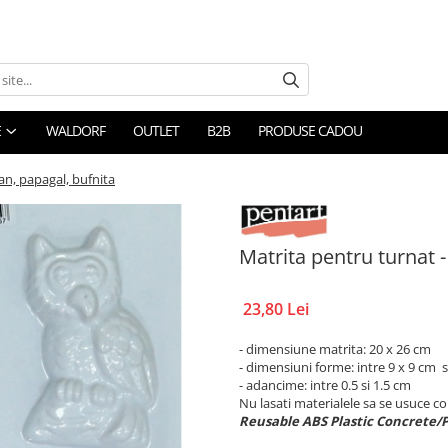
E
WALDORF
OUTLET
B2B
PRODUSE CADOU
an, papagal, bufnita
Matrita pentru turnat -
23,80 Lei
- dimensiune matrita: 20 x 26 cm
- dimensiuni forme: intre 9 x 9 cm s
- adancime: intre 0.5 si 1.5 cm
Nu lasati materialele sa se usuce c
Reusable ABS Plastic Concrete/P