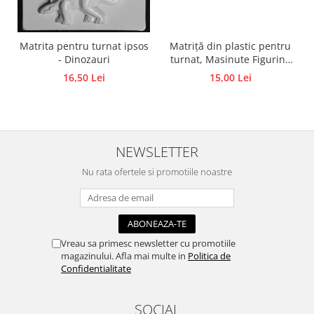
Accesorii pictura pe fata
Pluta
Matriță din plastic pentru
Matrita pentru turnat ipsos
turnat, Masinute Figurine
- Dinozauri
din ipsos, praf ceramic,
15,00 Lei
16,50 Lei
beton, piatră lichidă sau
săpun
NEWSLETTER
Nu rata ofertele si promotiile noastre
Vreau sa primesc newsletter cu promotiile
magazinului. Afla mai multe in
Politica de
Confidentialitate
SOCIAL