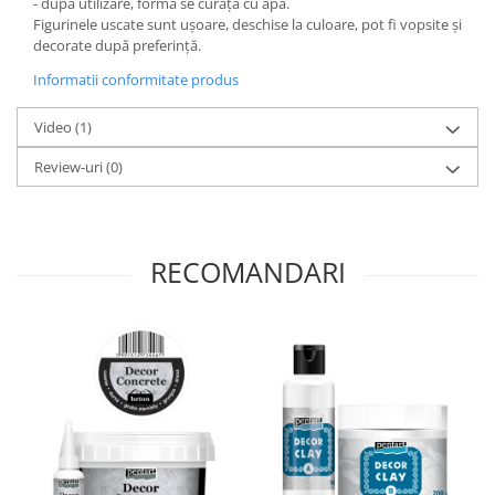
- după utilizare, forma se curăță cu apă.
Panglici craciun
Figurinele uscate sunt ușoare, deschise la culoare, pot fi vopsite și
Panglici decor
decorate după preferință.
Snur/sfoara/fir
Informatii conformitate produs
Metal
Video
(1)
Aplice decor
Sticla
Review-uri
(0)
Platouri
Sticlute
Altele
RECOMANDARI
Stampile, sigilii
Baze stampile
Stampile lemn
Stampile silicon
Ustensile, aparate
Cutter, trimmer
Perforatoare
Pistoale de lipit