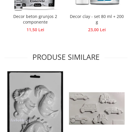
Traforaj, pirogravura
Ustensile
Decor beton grunjos 2
Decor clay - set 80 ml + 200
componente
g
Polistiren
11,50 Lei
23,00 Lei
Ceramica
Accesorii floristica
Hartie creponata
PRODUSE SIMILARE
Plante uscate
Materiale textile
Articole din bumbac
Modele termoadezive
Saculeti
Design cofetarie
Forme pentru turnat ciocolata
Mozaic
Pictura pe fata si corp
Vopsea pentru fata si corp