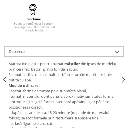
Hartie craft
Carton/Hartie efecte speciale
Vechime
Carton/Hartie Scrapbooking
Pe piața românească suntem
prezenți din 2003 în domeniul
creativ hobby
Carton/Hartie unicolor
Hartie creponata
Hartie dantelata
Descriere
Hartie matase
Hartie origami
Matrita din plastic pentru turnat
măștilor
din ipsos de modelaj,
Hartie reciclata/manuala
praf ceramic, beton, piatră lichidă, săpun.
Se poate utiliza de mai multe ori, între turnări matrița trebuie
Plicuri
clătită cu apă.
Carton
Mod de utilizare:
-
așezați forma de turnat pe o suprafață plană,
Rame, albume, notesuri
- turnați materialul dorit până la aproximativ jumătatea formei.
Masti
- Introduceți cu grijă forma interioară apăsând ușor până se
Forme/Figurine carton
poziționează corect.
- după o uscare de cca. 15-20 minute (depinde de materialul
Panglici, snururi, sarma
folosit) se scot formele prin răsturnare și apăsare fină,
Dantela
- se lasă figurinele la uscat,