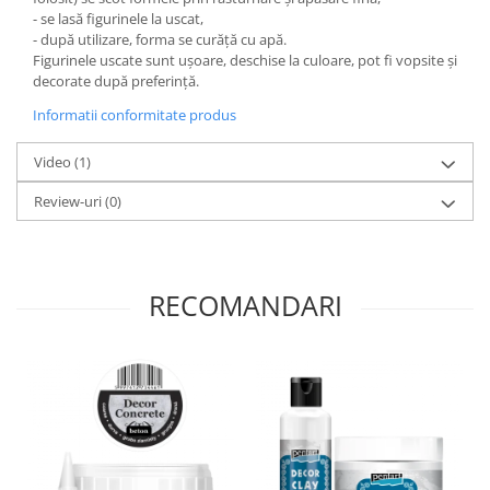
Panglici craciun
- se lasă figurinele la uscat,
Panglici decor
- după utilizare, forma se curăță cu apă.
Figurinele uscate sunt ușoare, deschise la culoare, pot fi vopsite și
Snur/sfoara/fir
decorate după preferință.
Metal
Informatii conformitate produs
Aplice decor
Sticla
Video
(1)
Platouri
Review-uri
(0)
Sticlute
Altele
Stampile, sigilii
RECOMANDARI
Baze stampile
Stampile lemn
Stampile silicon
Ustensile, aparate
Cutter, trimmer
Perforatoare
Pistoale de lipit