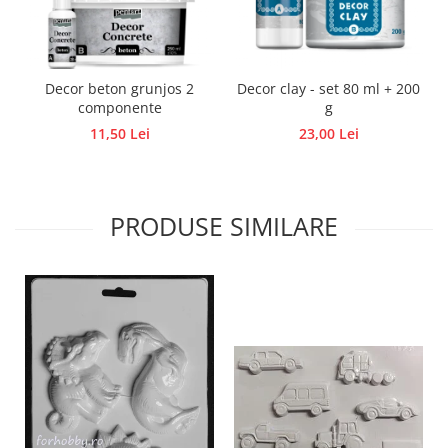
Traforaj, pirogravura
Ustensile
Polistiren
Decor beton grunjos 2
Decor clay - set 80 ml + 200
Ceramica
componente
g
11,50 Lei
23,00 Lei
Accesorii floristica
Hartie creponata
Plante uscate
PRODUSE SIMILARE
Materiale textile
Articole din bumbac
Modele termoadezive
Saculeti
Design cofetarie
Forme pentru turnat ciocolata
Mozaic
Pictura pe fata si corp
Vopsea pentru fata si corp