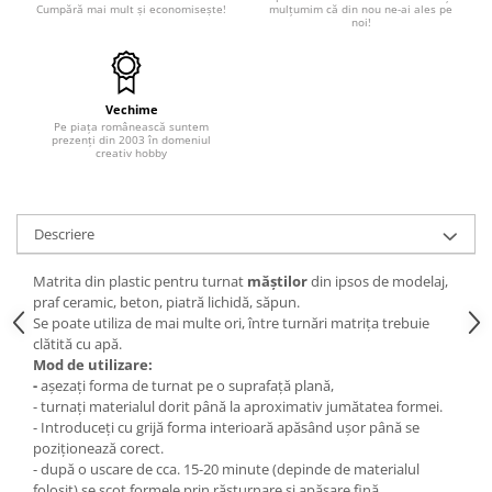
Cumpără mai mult și economisește!
mulțumim că din nou ne-ai ales pe
noi!
Hartie craft
Carton/Hartie efecte speciale
Carton/Hartie Scrapbooking
Vechime
Carton/Hartie unicolor
Pe piața românească suntem
prezenți din 2003 în domeniul
Hartie creponata
creativ hobby
Hartie dantelata
Hartie matase
Hartie origami
Descriere
Hartie reciclata/manuala
Matrita din plastic pentru turnat
măștilor
din ipsos de modelaj,
Plicuri
praf ceramic, beton, piatră lichidă, săpun.
Carton
Se poate utiliza de mai multe ori, între turnări matrița trebuie
clătită cu apă.
Rame, albume, notesuri
Mod de utilizare:
Masti
-
așezați forma de turnat pe o suprafață plană,
- turnați materialul dorit până la aproximativ jumătatea formei.
Forme/Figurine carton
- Introduceți cu grijă forma interioară apăsând ușor până se
Panglici, snururi, sarma
poziționează corect.
- după o uscare de cca. 15-20 minute (depinde de materialul
Dantela
folosit) se scot formele prin răsturnare și apăsare fină,