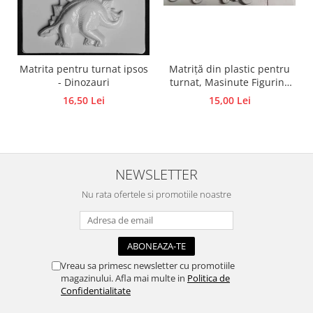
Accesorii pictura pe fata
Pluta
Matriță din plastic pentru
Matrita pentru turnat ipsos
turnat, Masinute Figurine
- Dinozauri
din ipsos, praf ceramic,
15,00 Lei
16,50 Lei
beton, piatră lichidă sau
săpun
NEWSLETTER
Nu rata ofertele si promotiile noastre
Vreau sa primesc newsletter cu promotiile
magazinului. Afla mai multe in
Politica de
Confidentialitate