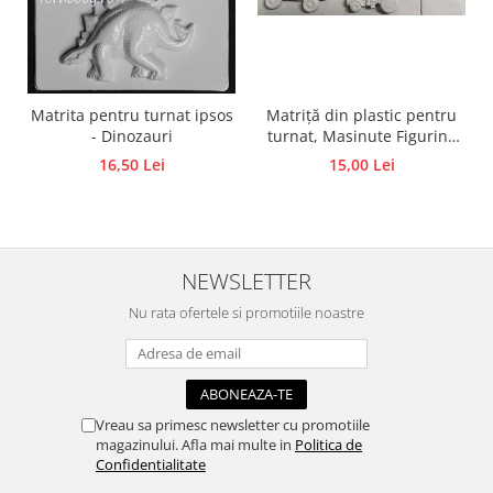
Accesorii pictura pe fata
Pluta
Matriță din plastic pentru
Matrita pentru turnat ipsos
turnat, Masinute Figurine
- Dinozauri
din ipsos, praf ceramic,
15,00 Lei
16,50 Lei
beton, piatră lichidă sau
săpun
NEWSLETTER
Nu rata ofertele si promotiile noastre
Vreau sa primesc newsletter cu promotiile
magazinului. Afla mai multe in
Politica de
Confidentialitate