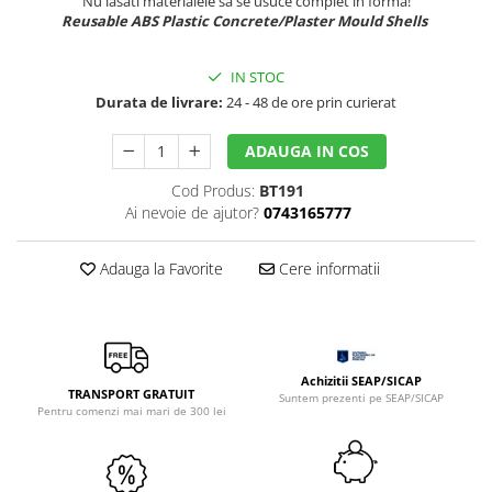
Nu lasati materialele sa se usuce complet in forma!
Sclipici
Foite/fulgi schlagmetal
Reusable ABS Plastic Concrete/Plaster Mould Shells
Margele si accesorii
Gel sclipitor
Metal lichid
Accesorii bijuterii
IN STOC
Durata de livrare:
24 - 48 de ore prin curierat
Structurare
Margele de nisip
Perle/margele acrilice/lemn
Paste structura
ADAUGA IN COS
Sabloane
Ustensile, unelte
Cod Produs:
BT191
Pensule, accesorii pt pictura/ desen
Sabloane autoadezive
Ai nevoie de ajutor?
0743165777
Sabloane plastic
Accesorii pt pictura/ desen
Sabloane plastic flexibile
Pensule
Adauga la Favorite
Cere informatii
Sablon metalic
Desen
Hartie pentru decupaj
Carbune, pastel
Hartie de orez
Cerneluri, penite
Hartie decupaj
Creioane, markere, pixuri
Achizitii SEAP/SICAP
TRANSPORT GRATUIT
Servetele
Suntem prezenti pe SEAP/SICAP
Suporturi pentru pictura
Pentru comenzi mai mari de 300 lei
Confectionare ceasuri
Agatatori, cleme, cuie
Cadrane lemn/sticla
Sculptura/Gravura
Mecanisme/Cifre