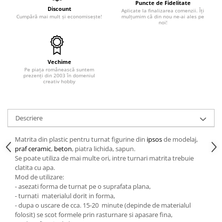
Puncte de Fidelitate
Discount
Aplicate la finalizarea comenzii. Îți
Hartie craft
Cumpără mai mult și economisește!
mulțumim că din nou ne-ai ales pe
noi!
Carton/Hartie efecte speciale
Carton/Hartie Scrapbooking
Carton/Hartie unicolor
Vechime
Hartie creponata
Pe piața românească suntem
prezenți din 2003 în domeniul
Hartie dantelata
creativ hobby
Hartie matase
Hartie origami
Hartie reciclata/manuala
Descriere
Plicuri
Matrita din plastic pentru turnat figurine din
ipsos
de modelaj,
Carton
praf ceramic
,
beton
, piatra lichida, sapun.
Se poate utiliza de mai multe ori, intre turnari matrita trebuie
Rame, albume, notesuri
clatita cu apa.
Masti
Mod de utilizare:
Forme/Figurine carton
- asezati forma de turnat pe o suprafata plana,
- turnati materialul dorit in forma,
Panglici, snururi, sarma
- dupa o uscare de cca. 15-20 minute (depinde de materialul
Dantela
folosit) se scot formele prin rasturnare si apasare fina,