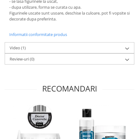
- se lasa figurinele la uscat,
Panglici craciun
- dupa utilizare, forma se curata cu apa.
Panglici decor
Figurinele uscate sunt usoare, deschise la culoare, pot fi vopsite si
Snur/sfoara/fir
decorate dupa preferinta.
Metal
Informatii conformitate produs
Aplice decor
Sticla
Video
(1)
Platouri
Review-uri
(0)
Sticlute
Altele
Stampile, sigilii
RECOMANDARI
Baze stampile
Stampile lemn
Stampile silicon
Ustensile, aparate
Cutter, trimmer
Perforatoare
Pistoale de lipit