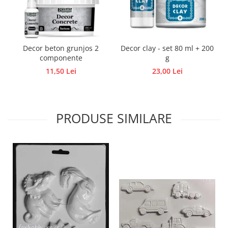
Traforaj, pirogravura
Ustensile
Polistiren
Decor beton grunjos 2
Decor clay - set 80 ml + 200
Ceramica
componente
g
Accesorii floristica
11,50 Lei
23,00 Lei
Hartie creponata
Plante uscate
Materiale textile
PRODUSE SIMILARE
Articole din bumbac
Modele termoadezive
Saculeti
Design cofetarie
Forme pentru turnat ciocolata
Mozaic
Pictura pe fata si corp
Vopsea pentru fata si corp