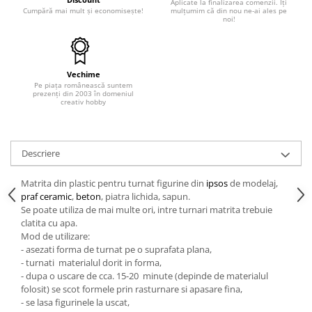
Aplicate la finalizarea comenzii. Îți
Cumpără mai mult și economisește!
mulțumim că din nou ne-ai ales pe
Hartie craft
noi!
Carton/Hartie efecte speciale
Carton/Hartie Scrapbooking
Carton/Hartie unicolor
Vechime
Pe piața românească suntem
Hartie creponata
prezenți din 2003 în domeniul
creativ hobby
Hartie dantelata
Hartie matase
Hartie origami
Descriere
Hartie reciclata/manuala
Matrita din plastic pentru turnat figurine din
ipsos
de modelaj,
Plicuri
praf ceramic
,
beton
, piatra lichida, sapun.
Carton
Se poate utiliza de mai multe ori, intre turnari matrita trebuie
clatita cu apa.
Rame, albume, notesuri
Mod de utilizare:
Masti
- asezati forma de turnat pe o suprafata plana,
Forme/Figurine carton
- turnati materialul dorit in forma,
- dupa o uscare de cca. 15-20 minute (depinde de materialul
Panglici, snururi, sarma
folosit) se scot formele prin rasturnare si apasare fina,
Dantela
- se lasa figurinele la uscat,