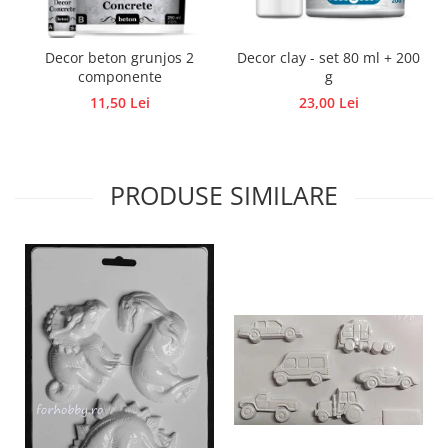
Traforaj, pirogravura
Ustensile
Decor beton grunjos 2
Decor clay - set 80 ml + 200
Polistiren
componente
g
11,50 Lei
23,00 Lei
Ceramica
Accesorii floristica
Hartie creponata
PRODUSE SIMILARE
Plante uscate
Materiale textile
Articole din bumbac
Modele termoadezive
Saculeti
Design cofetarie
Forme pentru turnat ciocolata
Mozaic
Pictura pe fata si corp
Vopsea pentru fata si corp