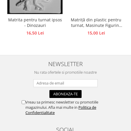
Accesorii pictura pe fata
Pluta
Matriță din plastic pentru
Matrita pentru turnat ipsos
turnat, Masinute Figurine
- Dinozauri
din ipsos, praf ceramic,
15,00 Lei
16,50 Lei
beton, piatră lichidă sau
săpun
NEWSLETTER
Nu rata ofertele si promotiile noastre
Vreau sa primesc newsletter cu promotiile
magazinului. Afla mai multe in
Politica de
Confidentialitate
SOCIAL