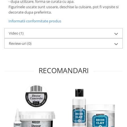
- dupa utilizare, forma se curata cu apa.
Panglici craciun
Figurinele uscate sunt usoare, deschise la culoare, pot fi vopsite si
Panglici decor
decorate dupa preferinta.
Snur/sfoara/fir
Informatii conformitate produs
Metal
Aplice decor
Video
(1)
Sticla
Review-uri
(0)
Platouri
Sticlute
Altele
RECOMANDARI
Stampile, sigilii
Baze stampile
Stampile lemn
Stampile silicon
Ustensile, aparate
Cutter, trimmer
Perforatoare
Pistoale de lipit