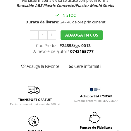
Nu lasati materialele sa se usuce complet in forma!
Sclipici
Foite/fulgi schlagmetal
Reusable ABS Plastic Concrete/Plaster Mould Shells
Margele si accesorii
Gel sclipitor
IN STOC
Metal lichid
Accesorii bijuterii
Durata de livrare:
24 - 48 de ore prin curierat
Structurare
Margele de nisip
ADAUGA IN COS
Perle/margele acrilice/lemn
Paste structura
Sabloane
Ustensile, unelte
Cod Produs:
P24558/gs-0013
Ai nevoie de ajutor?
0743165777
Pensule, accesorii pt pictura/ desen
Sabloane autoadezive
Sabloane plastic
Accesorii pt pictura/ desen
Adauga la Favorite
Cere informatii
Sabloane plastic flexibile
Pensule
Sablon metalic
Desen
Hartie pentru decupaj
Carbune, pastel
Hartie de orez
Cerneluri, penite
Achizitii SEAP/SICAP
Hartie decupaj
TRANSPORT GRATUIT
Creioane, markere, pixuri
Suntem prezenti pe SEAP/SICAP
Pentru comenzi mai mari de 300 lei
Servetele
Suporturi pentru pictura
Confectionare ceasuri
Agatatori, cleme, cuie
Cadrane lemn/sticla
Sculptura/Gravura
Puncte de Fidelitate
Mecanisme/Cifre
Discount