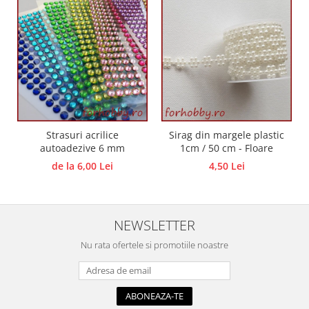
Panglici craciun
Panglici decor
Snur/sfoara/fir
Metal
Aplice decor
Sticla
Platouri
Strasuri acrilice
Sirag din margele plastic
Sticlute
autoadezive 6 mm
1cm / 50 cm - Floare
Altele
de la 6,00 Lei
4,50 Lei
Stampile, sigilii
Baze stampile
Stampile lemn
NEWSLETTER
Stampile silicon
Nu rata ofertele si promotiile noastre
Ustensile, aparate
Cutter, trimmer
Perforatoare
Pistoale de lipit