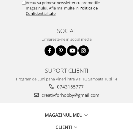
Vreau sa primesc newsletter cu promotiile
Traforaj, pirogravura
magazinului. Afla mai multe in
Politica de
Confidentialitate
Ustensile
Polistiren
SOCIAL
Ceramica
Urmareste-ne in social media
Accesorii floristica
Hartie creponata
Plante uscate
Materiale textile
SUPORT CLIENTI
Articole din bumbac
Program de Luni pana Vineri intre 9 si 18, Sambata 10 si 14
Modele termoadezive
0743165777
Saculeti
creativforhobby@gmail.com
Design cofetarie
Forme pentru turnat ciocolata
Mozaic
MAGAZINUL MEU
Pictura pe fata si corp
CLIENTI
Vopsea pentru fata si corp