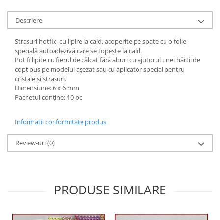
Hartie craft
Descriere
Carton/Hartie efecte speciale
Carton/Hartie Scrapbooking
Strasuri hotfix, cu lipire la cald, acoperite pe spate cu o folie
specială autoadezivă care se topește la cald.
Carton/Hartie unicolor
Pot fi lipite cu fierul de călcat fără aburi cu ajutorul unei hârtii de
Hartie creponata
copt pus pe modelul așezat sau cu aplicator special pentru
cristale și strasuri.
Hartie dantelata
Dimensiune: 6 x 6 mm
Hartie matase
Pachetul conține: 10 bc
Hartie origami
Hartie reciclata/manuala
Informatii conformitate produs
Plicuri
Carton
Review-uri
(0)
Rame, albume, notesuri
Masti
Forme/Figurine carton
PRODUSE SIMILARE
Panglici, snururi, sarma
Dantela