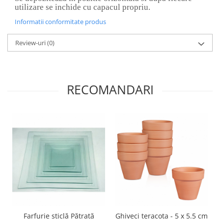
Panglici craciun
utilizare se inchide cu capacul propriu.
Panglici decor
Informatii conformitate produs
Snur/sfoara/fir
Metal
Review-uri
(0)
Aplice decor
Sticla
RECOMANDARI
Platouri
Sticlute
Altele
Stampile, sigilii
Baze stampile
Stampile lemn
Stampile silicon
Ustensile, aparate
Cutter, trimmer
Perforatoare
Farfurie sticlă Pătrată
Ghiveci teracota - 5 x 5.5 cm
Pistoale de lipit