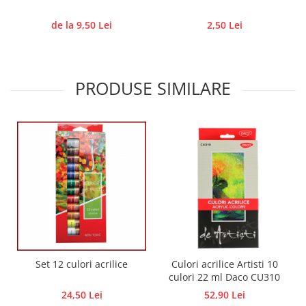
Traforaj, pirogravura
de la 9,50 Lei
2,50 Lei
Ustensile
Polistiren
Ceramica
PRODUSE SIMILARE
Accesorii floristica
Hartie creponata
Plante uscate
Materiale textile
Articole din bumbac
Modele termoadezive
Saculeti
Design cofetarie
Forme pentru turnat ciocolata
Mozaic
Set 12 culori acrilice
Culori acrilice Artisti 10
culori 22 ml Daco CU310
Pictura pe fata si corp
24,50 Lei
52,90 Lei
Vopsea pentru fata si corp