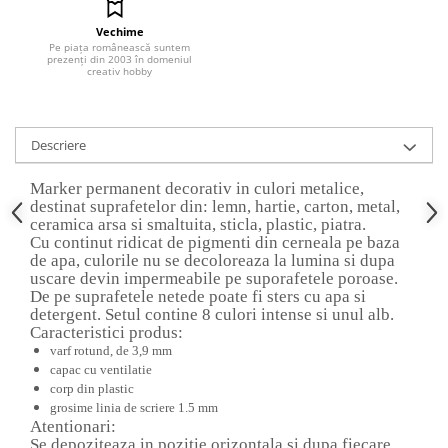
Hartie craft
Vechime
Pe piața românească suntem
Carton/Hartie efecte speciale
prezenți din 2003 în domeniul
creativ hobby
Carton/Hartie Scrapbooking
Carton/Hartie unicolor
Hartie creponata
Descriere
Hartie dantelata
Hartie matase
Marker permanent decorativ in culori metalice,
destinat suprafetelor din: lemn, hartie, carton, metal,
Hartie origami
ceramica arsa si smaltuita, sticla, plastic, piatra.
Hartie reciclata/manuala
Cu continut ridicat de pigmenti din cerneala pe baza
de apa, culorile nu se decoloreaza la lumina si dupa
Plicuri
uscare devin impermeabile pe suporafetele poroase.
Carton
De pe suprafetele netede poate fi sters cu apa si
detergent. Setul contine 8 culori intense si unul alb.
Rame, albume, notesuri
Caracteristici produs:
Masti
varf rotund, de 3,9 mm
capac cu ventilatie
Forme/Figurine carton
corp din plastic
Panglici, snururi, sarma
grosime linia de scriere 1.5 mm
Atentionari:
Dantela
Se depoziteaza in pozitie orizontala si dupa fiecare