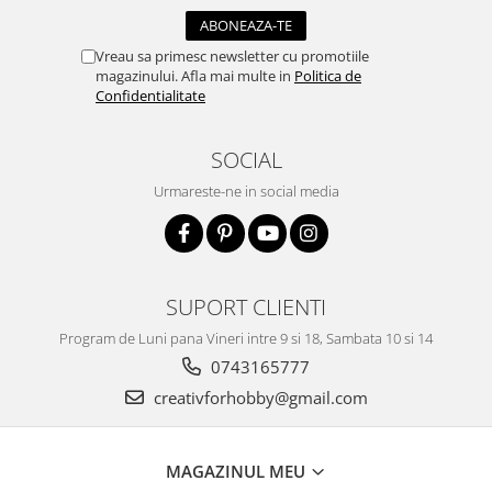
Traforaj, pirogravura
Ustensile
Vreau sa primesc newsletter cu promotiile
magazinului. Afla mai multe in
Politica de
Polistiren
Confidentialitate
Ceramica
Accesorii floristica
SOCIAL
Hartie creponata
Urmareste-ne in social media
Plante uscate
Materiale textile
Articole din bumbac
SUPORT CLIENTI
Modele termoadezive
Saculeti
Program de Luni pana Vineri intre 9 si 18, Sambata 10 si 14
Design cofetarie
0743165777
Forme pentru turnat ciocolata
creativforhobby@gmail.com
Mozaic
Pictura pe fata si corp
MAGAZINUL MEU
Vopsea pentru fata si corp