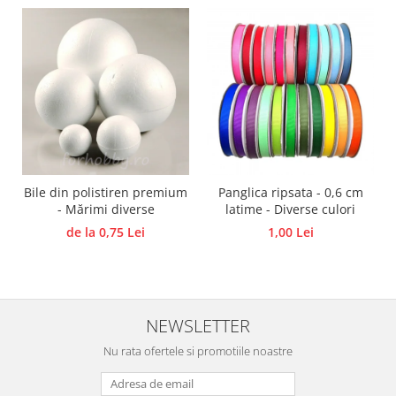
Panglici craciun
Panglici decor
Snur/sfoara/fir
Metal
Aplice decor
Sticla
Platouri
Sticlute
Bile din polistiren premium
Panglica ripsata - 0,6 cm
Altele
- Mărimi diverse
latime - Diverse culori
Stampile, sigilii
de la 0,75 Lei
1,00 Lei
Baze stampile
Stampile lemn
Stampile silicon
Ustensile, aparate
NEWSLETTER
Cutter, trimmer
Nu rata ofertele si promotiile noastre
Perforatoare
Pistoale de lipit