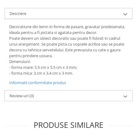
Hartie craft
Descriere
Carton/Hartie efecte speciale
Carton/Hartie Scrapbooking
Decoratiune din lemn in forma de pasare, gravata/ predesenata,
ideala pentru a fi pictata si agatata pentru decor.
Carton/Hartie unicolor
Poate deveni un obiect decorativ sau poate fi folosit in cadrul
Hartie creponata
unui aranjament. Se poate picta cu vopsele acrilice sau se poate
Hartie dantelata
decora cu tehnica servetelului. Este prevazuta cu cate o gaura
pentru prindere usoara.
Hartie matase
Dimensiuni:
Hartie origami
- forma mare: 5.5 cm x 5.5 cm x 3 mm;
Hartie reciclata/manuala
- forma mica: 3 cm x 3.4 cm x 3 mm.
Plicuri
Informatii conformitate produs
Carton
Review-uri
(0)
Rame, albume, notesuri
Masti
Forme/Figurine carton
Panglici, snururi, sarma
PRODUSE SIMILARE
Dantela