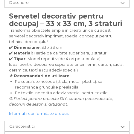
Carton/Hartie Scrapbooking
Descriere
Carton/Hartie unicolor
Servetel decorativ pentru
Hartie creponata
decupaj – 33 x 33 cm, 3 straturi
Hartie dantelata
Hartie matase
Transforma obiectele simple in creatii unice cu acest
servetel decorativ imprimat, special conceput pentru
Hartie origami
tehnica decupajului!
Hartie reciclata/manuala
✔️ Dimensiune:
33 x 33 cm
Plicuri
✔️ Material:
Hartie de calitate superioara, 3 straturi
Carton
✔️ Tipar:
Model repetitiv (de 4 ori pe suprafata)
Ideal pentru decorarea suprafetelor din:lemn, carton, sticla,
Rame, albume, notesuri
ceramica, textile (cu adeziv special)
Masti
📌 Recomandari de utilizare:
Pe suprafete netede (sticla, metal, plastic): se
Forme/Figurine carton
recomanda grunduire prealabila.
Panglici, snururi, sarma
Pe textile: necesita adeziv special pentru textile.
Dantela
🎨
Perfect pentru proiecte DIY, cadouri personalizate,
decoruri de sezon si artizanat.
Panglici craciun
Panglici decor
Informatii conformitate produs
Snur/sfoara/fir
Caracteristici
Metal