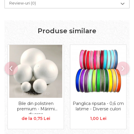
Aplice decor
Review-uri
(0)
Sticla
Platouri
Sticlute
Produse similare
Altele
Stampile, sigilii
Baze stampile
Stampile lemn
Stampile silicon
Ustensile, aparate
Cutter, trimmer
Perforatoare
Pistoale de lipit
Traforaj, pirogravura
Bile din polistiren
Panglica ripsata - 0,6 cm
premium - Mărimi
latime - Diverse culori
Ustensile
diverse
Polistiren
de la 0,75 Lei
1,00 Lei
Ceramica