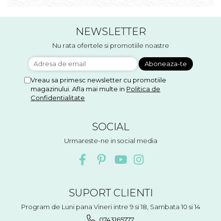
Accesorii floristica
Hartie creponata
Plante uscate
NEWSLETTER
Materiale textile
Nu rata ofertele si promotiile noastre
Articole din bumbac
Modele termoadezive
Saculeti
Vreau sa primesc newsletter cu promotiile
magazinului. Afla mai multe in
Politica de
Design cofetarie
Confidentialitate
Forme pentru turnat ciocolata
Mozaic
SOCIAL
Pictura pe fata si corp
Urmareste-ne in social media
Vopsea pentru fata si corp
Accesorii pictura pe fata
Pluta
SUPORT CLIENTI
Program de Luni pana Vineri intre 9 si 18, Sambata 10 si 14
0743165777