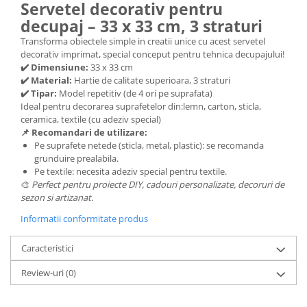
Servetel decorativ pentru
Hartie craft
decupaj – 33 x 33 cm, 3 straturi
Carton/Hartie efecte speciale
Transforma obiectele simple in creatii unice cu acest servetel
decorativ imprimat, special conceput pentru tehnica decupajului!
Carton/Hartie Scrapbooking
✔️ Dimensiune:
33 x 33 cm
Carton/Hartie unicolor
✔️ Material:
Hartie de calitate superioara, 3 straturi
Hartie creponata
✔️ Tipar:
Model repetitiv (de 4 ori pe suprafata)
Ideal pentru decorarea suprafetelor din:lemn, carton, sticla,
Hartie dantelata
ceramica, textile (cu adeziv special)
Hartie matase
📌 Recomandari de utilizare:
Hartie origami
Pe suprafete netede (sticla, metal, plastic): se recomanda
grunduire prealabila.
Hartie reciclata/manuala
Pe textile: necesita adeziv special pentru textile.
Plicuri
🎨
Perfect pentru proiecte DIY, cadouri personalizate, decoruri de
sezon si artizanat.
Carton
Informatii conformitate produs
Rame, albume, notesuri
Masti
Caracteristici
Forme/Figurine carton
Review-uri
(0)
Panglici, snururi, sarma
Dantela