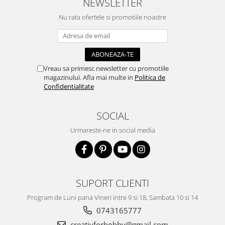
NEWSLETTER
Traforaj, pirogravura
Nu rata ofertele si promotiile noastre
Ustensile
Polistiren
Ceramica
Accesorii floristica
Vreau sa primesc newsletter cu promotiile
magazinului. Afla mai multe in
Politica de
Hartie creponata
Confidentialitate
Plante uscate
Materiale textile
SOCIAL
Articole din bumbac
Urmareste-ne in social media
Modele termoadezive
Saculeti
Design cofetarie
Forme pentru turnat ciocolata
SUPORT CLIENTI
Mozaic
Program de Luni pana Vineri intre 9 si 18, Sambata 10 si 14
Pictura pe fata si corp
0743165777
creativforhobby@gmail.com
Vopsea pentru fata si corp