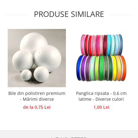
Panglici craciun
Panglici decor
PRODUSE SIMILARE
Snur/sfoara/fir
Metal
Aplice decor
Sticla
Platouri
Sticlute
Altele
Stampile, sigilii
Baze stampile
Bile din polistiren premium
Panglica ripsata - 0,6 cm
Stampile lemn
- Mărimi diverse
latime - Diverse culori
Stampile silicon
de la 0,75 Lei
1,00 Lei
Ustensile, aparate
Cutter, trimmer
Perforatoare
Pistoale de lipit