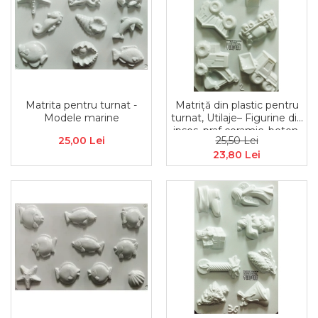
Matrita pentru turnat -
Matriță din plastic pentru
Modele marine
turnat, Utilaje– Figurine din
ipsos, praf ceramic, beton,
25,00 Lei
25,50 Lei
piatră lichidă sau săpun
23,80 Lei