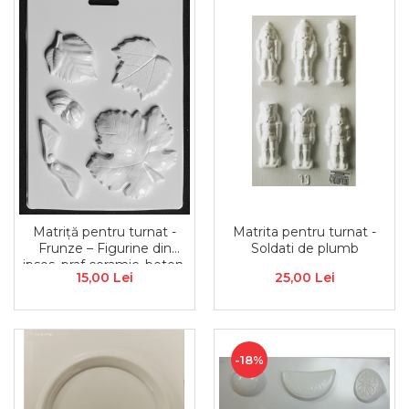
Matrita pentru turnat -
Matriță pentru turnat -
Soldati de plumb
Frunze – Figurine din
ipsos, praf ceramic, beton,
25,00 Lei
15,00 Lei
piatră lichidă
-18%