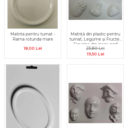
Matrita pentru turnat -
Matriță din plastic pentru
Rama rotunda mare
turnat, Legume și Fructe–
Figurine din ipsos, praf
18,00 Lei
23,80 Lei
ceramic, beton, piatră
19,50 Lei
lichidă sau săpun