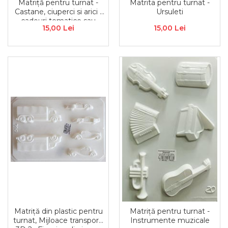
Carton/Hartie Scrapbooking
Matriță pentru turnat -
Matrita pentru turnat -
Castane, ciuperci si arici -
Ursuleti
Carton/Hartie unicolor
cadouri tematice sau
Hartie creponata
15,00 Lei
15,00 Lei
activități creative pentru
Hartie dantelata
copii
Hartie matase
Hartie origami
Hartie reciclata/manuala
Plicuri
Carton
Rame, albume, notesuri
Masti
Forme/Figurine carton
Panglici, snururi, sarma
Dantela
Panglici craciun
Panglici decor
Snur/sfoara/fir
Matriță din plastic pentru
Matriță pentru turnat -
Metal
turnat, Mijloace transport
Instrumente muzicale