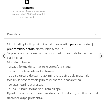
Hartie craft
Vechime
Pe piața românească suntem
Carton/Hartie efecte speciale
prezenți din 2003 în domeniul
creativ hobby
Carton/Hartie Scrapbooking
Carton/Hartie unicolor
Hartie creponata
Descriere
Hartie dantelata
Hartie matase
Matrita din plastic pentru turnat figurine din
ipsos
de modelaj,
praf ceramic
,
beton
, piatra lichida, sapun.
Hartie origami
Se poate utiliza de mai multe ori, intre turnari matrita trebuie
Hartie reciclata/manuala
clatita cu apa.
Plicuri
Mod de utilizare:
- asezati forma de turnat pe o suprafata plana,
Carton
- turnati materialul dorit in forma,
Rame, albume, notesuri
- dupa o uscare de cca. 15-20 minute (depinde de materialul
folosit) se scot formele prin rasturnare si apasare fina,
Masti
- se lasa figurinele la uscat,
Forme/Figurine carton
- dupa utilizare, forma se curata cu apa.
Figurinele uscate sunt usoare, deschise la culoare, pot fi vopsite si
Panglici, snururi, sarma
decorate dupa preferinta.
Dantela