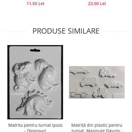
11,50 Lei
23,00 Lei
Traforaj, pirogravura
Ustensile
Polistiren
PRODUSE SIMILARE
Ceramica
Accesorii floristica
Hartie creponata
Plante uscate
Materiale textile
Articole din bumbac
Modele termoadezive
Saculeti
Design cofetarie
Forme pentru turnat ciocolata
Mozaic
Pictura pe fata si corp
Matriță din plastic pentru
Matrita pentru turnat ipsos
turnat, Masinute Figurine
- Dinozauri
Vopsea pentru fata si corp