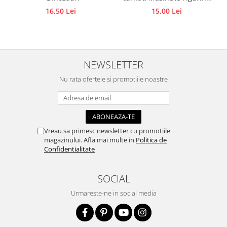
din ipsos, praf ceramic,
15,00 Lei
16,50 Lei
Accesorii pictura pe fata
beton, piatră lichidă sau
Pluta
săpun
NEWSLETTER
Nu rata ofertele si promotiile noastre
Vreau sa primesc newsletter cu promotiile
magazinului. Afla mai multe in
Politica de
Confidentialitate
SOCIAL
Urmareste-ne in social media