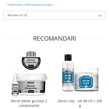
Panglici craciun
Informatii conformitate produs
Panglici decor
Snur/sfoara/fir
Review-uri
(0)
Metal
Aplice decor
Sticla
RECOMANDARI
Platouri
Sticlute
Altele
Stampile, sigilii
Baze stampile
Stampile lemn
Stampile silicon
Ustensile, aparate
Cutter, trimmer
Decor beton grunjos 2
Decor clay - set 80 ml + 200
Perforatoare
componente
g
Pistoale de lipit