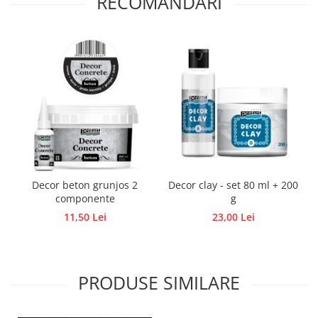
RECOMANDARI
Panglici craciun
Panglici decor
Snur/sfoara/fir
Metal
Aplice decor
Sticla
Platouri
Sticlute
Altele
Stampile, sigilii
Decor beton grunjos 2
Decor clay - set 80 ml + 200
componente
g
Baze stampile
11,50 Lei
23,00 Lei
Stampile lemn
Stampile silicon
Ustensile, aparate
PRODUSE SIMILARE
Cutter, trimmer
Perforatoare
Pistoale de lipit