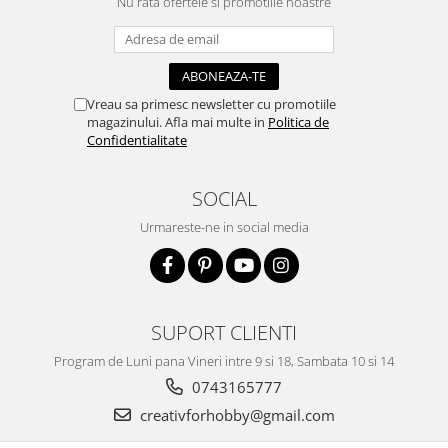
Nu rata ofertele si promotiile noastre
Accesorii pictura pe fata
Pluta
Vreau sa primesc newsletter cu promotiile
magazinului. Afla mai multe in
Politica de
Confidentialitate
SOCIAL
Urmareste-ne in social media
SUPORT CLIENTI
Program de Luni pana Vineri intre 9 si 18, Sambata 10 si 14
0743165777
creativforhobby@gmail.com