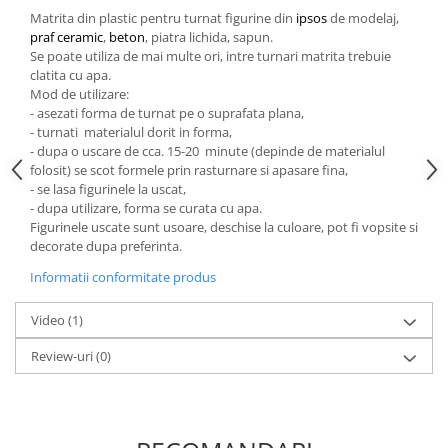
Matrita din plastic pentru turnat figurine din
ipsos
de modelaj,
Hartie craft
praf ceramic
,
beton
, piatra lichida, sapun.
Se poate utiliza de mai multe ori, intre turnari matrita trebuie
Carton/Hartie efecte speciale
clatita cu apa.
Carton/Hartie Scrapbooking
Mod de utilizare:
Carton/Hartie unicolor
- asezati forma de turnat pe o suprafata plana,
- turnati materialul dorit in forma,
Hartie creponata
- dupa o uscare de cca. 15-20 minute (depinde de materialul
Hartie dantelata
folosit) se scot formele prin rasturnare si apasare fina,
Hartie matase
- se lasa figurinele la uscat,
- dupa utilizare, forma se curata cu apa.
Hartie origami
Figurinele uscate sunt usoare, deschise la culoare, pot fi vopsite si
Hartie reciclata/manuala
decorate dupa preferinta.
Plicuri
Informatii conformitate produs
Carton
Video
(1)
Rame, albume, notesuri
Masti
Review-uri
(0)
Forme/Figurine carton
Panglici, snururi, sarma
Dantela