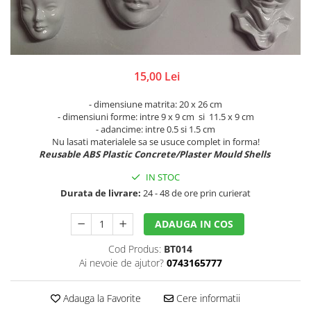
Lacuri de crapare
Cutii, suporturi
Rame
Paste antichizante
Diverse
Rozete,colturi, baghete decor
Solventi
Figurine, elemente decor
Suport lumanari, inele pt servetele
Vopsele antichizante
Nasturi, spatule, betisoare
Toamna
15,00 Lei
Culori special decorative
Rame pentru brodat
Valentine's
Rame/Coperti album
Bait, lazur
Ustensile si accesorii
- dimensiune matrita: 20 x 26 cm
- dimensiuni forme: intre 9 x 9 cm si 11.5 x 9 cm
Accesorii craft
Contur/Liner
Turnare sapun
- adancime: intre 0.5 si 1.5 cm
Media ink
Abtibild cu mesaje
Nu lasati materialele sa se usuce complet in forma!
Forme pentru turnat sapun
Reusable ABS Plastic Concrete/Plaster Mould Shells
Pigmenti
Flori artificiale
Turnare lumanari
Seturi
Magneti
IN STOC
Rasini/Silicon matrite
Vopsea de tabla
Ochi Mobili
Durata de livrare:
24 - 48 de ore prin curierat
Vopsea efect perle/3D
Paiete
ADAUGA IN COS
Vopsea pentru textile si piele
Pene decor
Vopsea sticla si portelan
Perle jumatati/Strasuri
Cod Produs:
BT014
Ai nevoie de ajutor?
0743165777
Vopsea/Pulbere cu efect de catifea
Pom pom
Auritura
Quilling
Adauga la Favorite
Cere informatii
Sarma plusata
Auxiliare