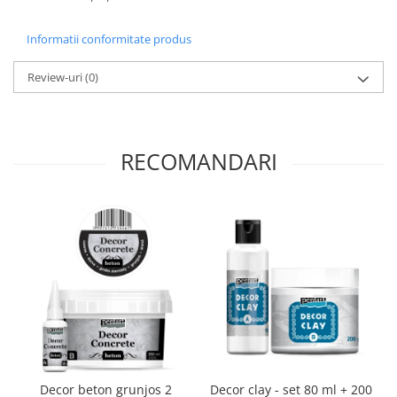
Panglici craciun
Panglici decor
Informatii conformitate produs
Snur/sfoara/fir
Metal
Review-uri
(0)
Aplice decor
Sticla
Platouri
RECOMANDARI
Sticlute
Altele
Stampile, sigilii
Baze stampile
Stampile lemn
Stampile silicon
Ustensile, aparate
Cutter, trimmer
Perforatoare
Decor beton grunjos 2
Decor clay - set 80 ml + 200
Pistoale de lipit