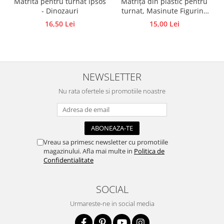
Matriță din plastic pentru
Matrita pentru turnat ipsos
turnat, Masinute Figurine
- Dinozauri
Accesorii pictura pe fata
din ipsos, praf ceramic,
15,00 Lei
16,50 Lei
Pluta
beton, piatră lichidă sau
săpun
NEWSLETTER
Nu rata ofertele si promotiile noastre
Vreau sa primesc newsletter cu promotiile
magazinului. Afla mai multe in
Politica de
Confidentialitate
SOCIAL
Urmareste-ne in social media