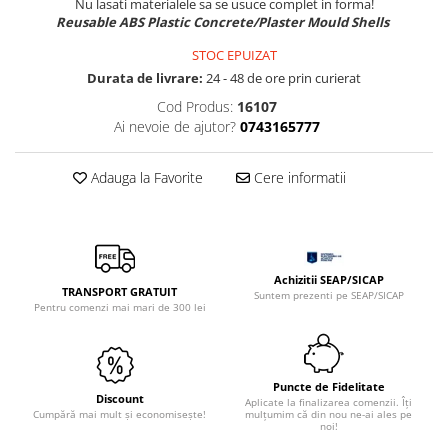
Nu lasati materialele sa se usuce complet in forma!
Sclipici
Foite/fulgi schlagmetal
Reusable ABS Plastic Concrete/Plaster Mould Shells
Margele si accesorii
Gel sclipitor
STOC EPUIZAT
Metal lichid
Accesorii bijuterii
Durata de livrare:
24 - 48 de ore prin curierat
Structurare
Margele de nisip
Cod Produs:
16107
Perle/margele acrilice/lemn
Paste structura
Ai nevoie de ajutor?
0743165777
Sabloane
Ustensile, unelte
Pensule, accesorii pt pictura/ desen
Sabloane autoadezive
Adauga la Favorite
Cere informatii
Sabloane plastic
Accesorii pt pictura/ desen
Sabloane plastic flexibile
Pensule
Sablon metalic
Desen
Hartie pentru decupaj
Achizitii SEAP/SICAP
Carbune, pastel
TRANSPORT GRATUIT
Suntem prezenti pe SEAP/SICAP
Pentru comenzi mai mari de 300 lei
Hartie de orez
Cerneluri, penite
Hartie decupaj
Creioane, markere, pixuri
Servetele
Suporturi pentru pictura
Puncte de Fidelitate
Confectionare ceasuri
Agatatori, cleme, cuie
Discount
Aplicate la finalizarea comenzii. Îți
Cumpără mai mult și economisește!
mulțumim că din nou ne-ai ales pe
Cadrane lemn/sticla
Sculptura/Gravura
noi!
Mecanisme/Cifre