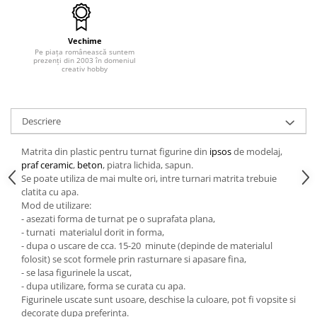
Hartie craft
Carton/Hartie efecte speciale
Vechime
Pe piața românească suntem
Carton/Hartie Scrapbooking
prezenți din 2003 în domeniul
creativ hobby
Carton/Hartie unicolor
Hartie creponata
Hartie dantelata
Descriere
Hartie matase
Hartie origami
Matrita din plastic pentru turnat figurine din
ipsos
de modelaj,
praf ceramic
,
beton
, piatra lichida, sapun.
Hartie reciclata/manuala
Se poate utiliza de mai multe ori, intre turnari matrita trebuie
Plicuri
clatita cu apa.
Carton
Mod de utilizare:
- asezati forma de turnat pe o suprafata plana,
Rame, albume, notesuri
- turnati materialul dorit in forma,
Masti
- dupa o uscare de cca. 15-20 minute (depinde de materialul
folosit) se scot formele prin rasturnare si apasare fina,
Forme/Figurine carton
- se lasa figurinele la uscat,
Panglici, snururi, sarma
- dupa utilizare, forma se curata cu apa.
Figurinele uscate sunt usoare, deschise la culoare, pot fi vopsite si
Dantela
decorate dupa preferinta.