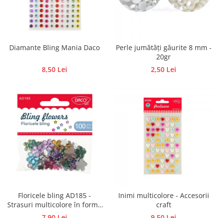
Diamante Bling Mania Daco
Perle jumătăți găurite 8 mm -
20gr
8,50 Lei
2,50 Lei
Floricele bling AD185 -
Inimi multicolore - Accesorii
Strasuri multicolore în formă
craft
de flori
7,90 Lei
9,50 Lei