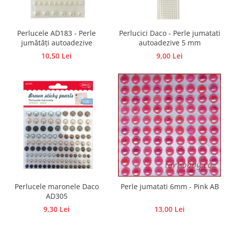
Hartie craft
Carton/Hartie efecte speciale
Perlucele AD183 - Perle
Perlucici Daco - Perle jumatati
Carton/Hartie Scrapbooking
jumătăți autoadezive
autoadezive 5 mm
Carton/Hartie unicolor
10,50 Lei
9,00 Lei
Hartie creponata
Hartie dantelata
Hartie matase
Hartie origami
Hartie reciclata/manuala
Plicuri
Carton
Rame, albume, notesuri
Masti
Perlucele maronele Daco
Perle jumatati 6mm - Pink AB
Forme/Figurine carton
AD305
Panglici, snururi, sarma
9,30 Lei
13,00 Lei
Dantela