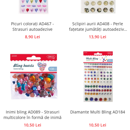
Traforaj, pirogravura
Ustensile
Polistiren
Picuri colorați AD467 -
Sclipiri aurii AD408 - Perle
Strasuri autoadezive
fațetate jumătăți autoadezive
Ceramica
cu foiță de aur
8,90 Lei
13,90 Lei
Accesorii floristica
Hartie creponata
Plante uscate
Materiale textile
Articole din bumbac
Modele termoadezive
Saculeti
Design cofetarie
Forme pentru turnat ciocolata
Mozaic
Inimi bling AD089 - Strasuri
Diamante Multi Bling AD184
multicolore în formă de inimă
Pictura pe fata si corp
10,50 Lei
10,50 Lei
Vopsea pentru fata si corp