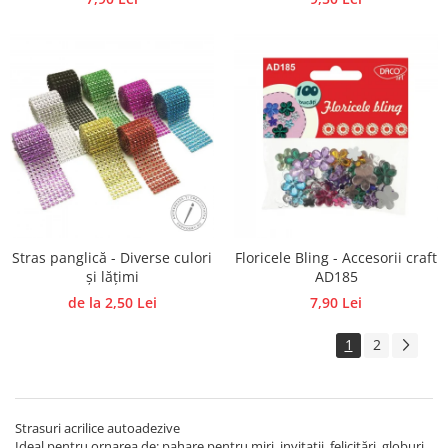
Stras panglică - Diverse culori
Floricele Bling - Accesorii craft
și lățimi
AD185
de la 2,50 Lei
7,90 Lei
1
2
Strasuri acrilice autoadezive
Ideal pentru ornarea de: pahare pentru miri, invitații, felicitări, globuri