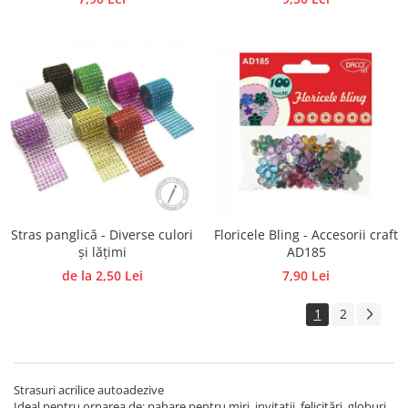
Stras panglică - Diverse culori
Floricele Bling - Accesorii craft
și lățimi
AD185
de la 2,50 Lei
7,90 Lei
1
2
Strasuri acrilice autoadezive
Ideal pentru ornarea de: pahare pentru miri, invitații, felicitări, globuri