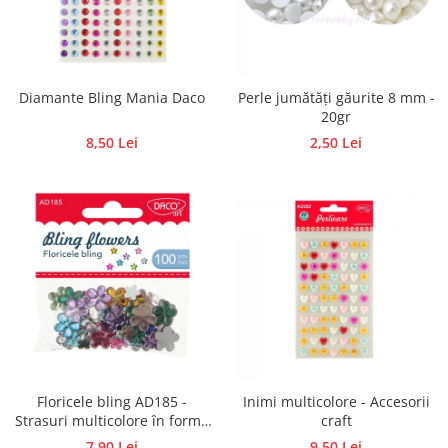
Diamante Bling Mania Daco
Perle jumătăți găurite 8 mm -
20gr
8,50 Lei
2,50 Lei
Floricele bling AD185 -
Inimi multicolore - Accesorii
Strasuri multicolore în formă
craft
de flori
7,90 Lei
9,50 Lei