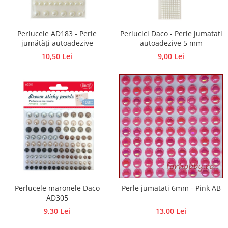
Hartie craft
Carton/Hartie efecte speciale
Perlucele AD183 - Perle
Perlucici Daco - Perle jumatati
Carton/Hartie Scrapbooking
jumătăți autoadezive
autoadezive 5 mm
Carton/Hartie unicolor
10,50 Lei
9,00 Lei
Hartie creponata
Hartie dantelata
Hartie matase
Hartie origami
Hartie reciclata/manuala
Plicuri
Carton
Rame, albume, notesuri
Masti
Perlucele maronele Daco
Perle jumatati 6mm - Pink AB
Forme/Figurine carton
AD305
Panglici, snururi, sarma
9,30 Lei
13,00 Lei
Dantela