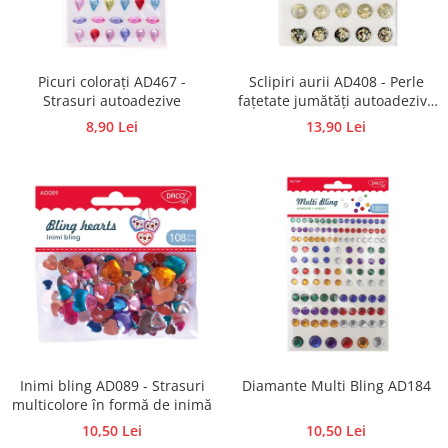
Traforaj, pirogravura
Ustensile
Polistiren
Picuri colorați AD467 -
Sclipiri aurii AD408 - Perle
Strasuri autoadezive
fațetate jumătăți autoadezive
Ceramica
cu foiță de aur
8,90 Lei
13,90 Lei
Accesorii floristica
Hartie creponata
Plante uscate
Materiale textile
Articole din bumbac
Modele termoadezive
Saculeti
Design cofetarie
Forme pentru turnat ciocolata
Mozaic
Inimi bling AD089 - Strasuri
Diamante Multi Bling AD184
multicolore în formă de inimă
Pictura pe fata si corp
10,50 Lei
10,50 Lei
Vopsea pentru fata si corp