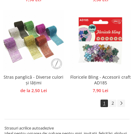
Stras panglică - Diverse culori
Floricele Bling - Accesorii craft
și lățimi
AD185
de la 2,50 Lei
7,90 Lei
1
2
Strasuri acrilice autoadezive
Ideal pentru ornarea de: pahare pentru miri, invitații, felicitări, globuri