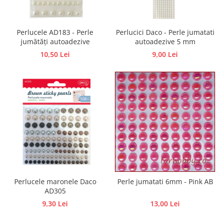
Hartie craft
Carton/Hartie efecte speciale
Perlucele AD183 - Perle
Perlucici Daco - Perle jumatati
Carton/Hartie Scrapbooking
jumătăți autoadezive
autoadezive 5 mm
Carton/Hartie unicolor
10,50 Lei
9,00 Lei
Hartie creponata
Hartie dantelata
Hartie matase
Hartie origami
Hartie reciclata/manuala
Plicuri
Carton
Rame, albume, notesuri
Masti
Perlucele maronele Daco
Perle jumatati 6mm - Pink AB
Forme/Figurine carton
AD305
Panglici, snururi, sarma
9,30 Lei
13,00 Lei
Dantela