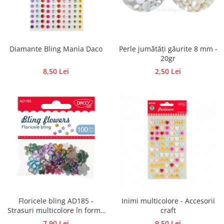
Diamante Bling Mania Daco
Perle jumătăți găurite 8 mm -
20gr
8,50 Lei
2,50 Lei
Floricele bling AD185 -
Inimi multicolore - Accesorii
Strasuri multicolore în formă
craft
de flori
7,90 Lei
9,50 Lei