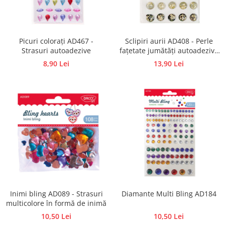
Traforaj, pirogravura
Ustensile
Polistiren
Picuri colorați AD467 -
Sclipiri aurii AD408 - Perle
Strasuri autoadezive
fațetate jumătăți autoadezive
Ceramica
cu foiță de aur
8,90 Lei
13,90 Lei
Accesorii floristica
Hartie creponata
Plante uscate
Materiale textile
Articole din bumbac
Modele termoadezive
Saculeti
Design cofetarie
Forme pentru turnat ciocolata
Mozaic
Inimi bling AD089 - Strasuri
Diamante Multi Bling AD184
multicolore în formă de inimă
Pictura pe fata si corp
10,50 Lei
10,50 Lei
Vopsea pentru fata si corp